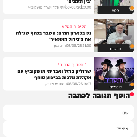
'בין הזמנים'
20:00
06/08/26
יוסי פלד ויצחק מושקוביץ
VOD
הסיפור המלא
נס בפארק המים: השבר בכתף שגילה
את ה'גידול הממאיר'
21:00
06/08/26
חיים גפן
חדשות
"וחסדיך הרבים"
שרוליק ברזל ואברימי מושקוביץ עם
מקהלת מלכות בביצוע סוחף
14:17
06/08/26
המחדש מיוזיק
סינגלים
הוסף תגובה לכתבה
שם
אימייל