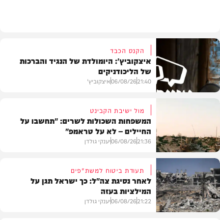
בארץ
הקנס הכבד
איצקוביץ': היומולדת של הנגיד והברכות
של הליכודניקים
21:40
06/08/26
איצקוביץ'
מול ישיבת הקבינט
המשפחות השכולות לשרים: "תחשבו על
החיילים – לא על טראמפ"
חדשות
21:36
06/08/26
יענקי גולדן
תעודת ביטוח למשת"פים
לאחר נסיגת צה"ל: כך ישראל תגן על
המילציות בעזה
צבא וביטחון
21:22
06/08/26
יענקי גולדן