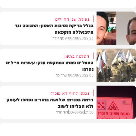
נפילת שני החיילים
בגלל בדיקת נסיבות האסון: התגובה נגד
חיזבאללה הוקפאה
22:23
06/08/26
יענקי גולדן
הסלמה בתימן
החות'ים פתחו במתקפת ענק: עשרות חיילים
נהרגו
צבא וביטחון
22:05
06/08/26
יצחק כהן
נכנסו לחוף לא מוכרז
דרמה בכנרת: שלושה בחורים נסחפו לעומק
ולא הצליחו לשוב
בעולם
21:50
06/08/26
דוד חדד