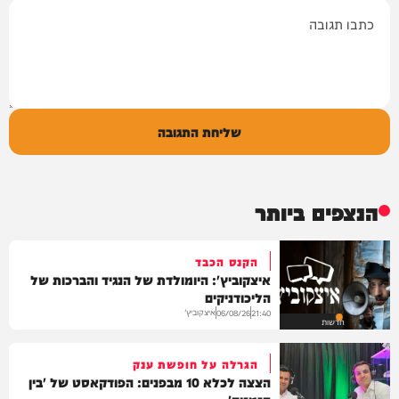
תגובה
שליחת התגובה
הנצפים ביותר
הקנס הכבד
איצקוביץ': היומולדת של הנגיד והברכות של
הליכודניקים
איצקוביץ'
06/08/26
21:40
חדשות
הגרלה על חופשת ענק
הצצה לכלא 10 מבפנים: הפודקאסט של 'בין