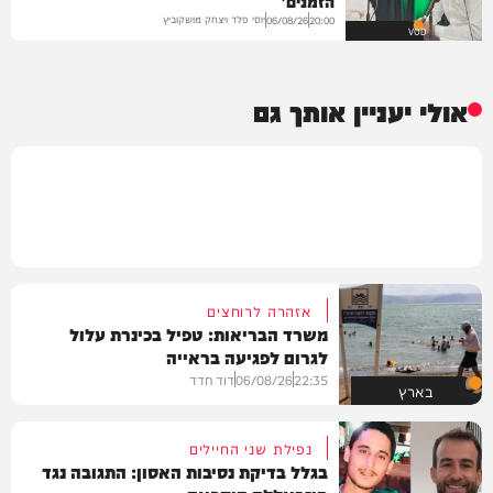
הזמנים'
יוסי פלד ויצחק מושקוביץ
06/08/26
20:00
VOD
אולי יעניין אותך גם
אזהרה לרוחצים
משרד הבריאות: טפיל בכינרת עלול
לגרום לפגיעה בראייה
22:35
06/08/26
דוד חדד
בארץ
נפילת שני החיילים
בגלל בדיקת נסיבות האסון: התגובה נגד