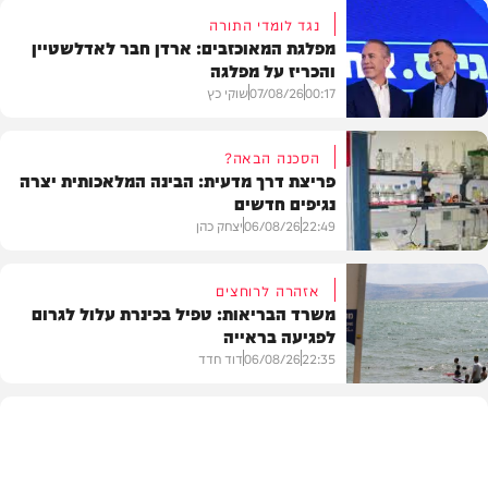
נגד לומדי התורה
מפלגת המאוכזבים: ארדן חבר לאדלשטיין
והכריז על מפלגה
00:17
07/08/26
שוקי כץ
הסכנה הבאה?
פריצת דרך מדעית: הבינה המלאכותית יצרה
נגיפים חדשים
פוליטי
22:49
06/08/26
יצחק כהן
אזהרה לרוחצים
משרד הבריאות: טפיל בכינרת עלול לגרום
לפגיעה בראייה
בריאות
22:35
06/08/26
דוד חדד
בארץ