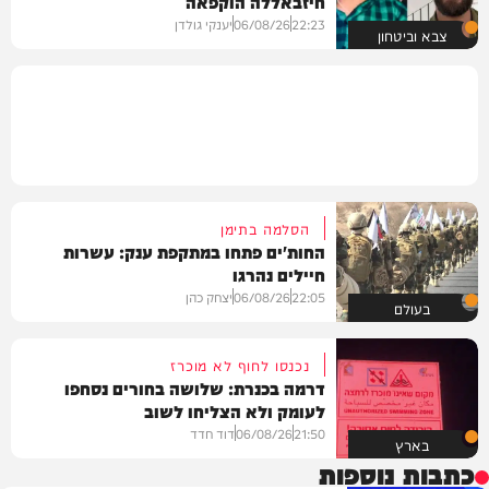
חיזבאללה הוקפאה
22:23
06/08/26
יענקי גולדן
צבא וביטחון
הסלמה בתימן
החות'ים פתחו במתקפת ענק: עשרות
חיילים נהרגו
22:05
06/08/26
יצחק כהן
בעולם
נכנסו לחוף לא מוכרז
דרמה בכנרת: שלושה בחורים נסחפו
לעומק ולא הצליחו לשוב
21:50
06/08/26
דוד חדד
בארץ
כתבות נוספות