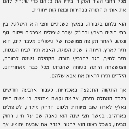
מכל רחבי העיר הפקידו בידיו את בניהם כדי שינחיל להם
את אותיות התורה בבהירות ובמתיקות ייחודית.
הוא נלחם בגבורה. במשך כשנתיים וחצי הוא היטלטל בין
בתי חולים בארץ ובחו"ל, עובר טיפולים מפרכים וייסורי גוף
ונפש. לאחר תקופה ממושכת של טיפולים מעבר לים, הוא
חזר לארץ. הייתה זו שנת הפוגה. האבא חזר לבית הכנסת,
חזר לחייך, חזר להרביץ תורה. הקהילה נשמה לרווחה,
והמשפחה הייתה בטוחה שהגרוע מכל כבר מאחוריהם.
הילדים חזרו לראות את אבא שלהם.
אך התקווה התנפצה באכזריות. כעבור ארבעה חודשים
בלבד המחלה חזרה, אלימה וקשה מתמיד. ר' משה חיים
נאלץ לארוז שוב מזוודות ולטוס הרחק מילדיו, לטיפולים
בארה"ב. במשך חצי שנה הוא נאבק שם על חייו, רחוק
מביתו, כשכל רצונו הוא לחזור ולגדל את שבעת יתומיו. אך