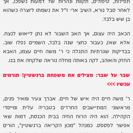
תפילות, טיפולים, תקוות ונהרות של דמעות נשפכו, אך
לאחר סבל נורא, השיב ארי ז"ל את נשמתו ליוצרה כשהוא
בן שש בלבד.
הכאב היה עצום, אך האב השבור לא נתן לייאוש לנצח.
אלא שאז, כעבור כחצי שנה בלבד, השמיים נפלו שוב.
בבדיקות שגרתיות התגלה כי ר' משה חיים עצמו, האבא
החזק והאוהב, לקה באותה מחלה נוראה שלקחה את בנו.
שבר על שבר: מצילים את משפחת ברנשטיין! תורמים
עכשיו >>>
ר' משה חיים היה איש של חיים. אברך צעיר ומאיר פנים,
מראשוני המתיישבים החרדים בטבריה עלית ומייסדי
הקהילה. הוא היה הרוח החיה בבית הכנסת, דמות שאי
אפשר לפספס. כמנהל "מכון הקריאה ברנשטיין", הורים