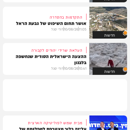
התקדמות בהסדרה
אושר תחום השיפוט של גבעת הראל
11:05
10/08/26
דודי סגל
חדשות
העלאת שרידי יהודים לקבורה
ההצעה הישראלית הסודית שנחשפה
בלבנון
10:41
10/08/26
דודי סגל
חדשות
מבית שמש לפוליטיקה הארצית
עליזה בלוך מצטרפת למפלגתם של