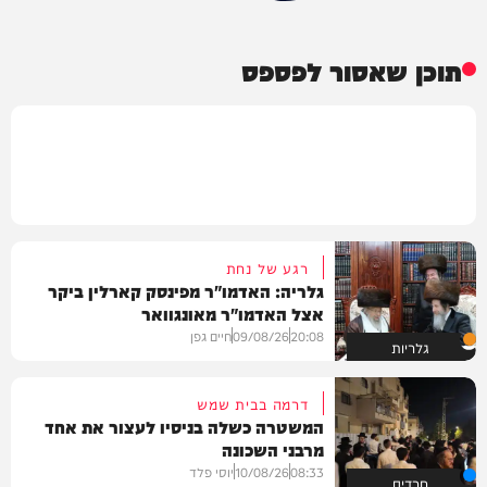
תוכן שאסור לפספס
רגע של נחת
גלריה: האדמו"ר מפינסק קארלין ביקר
אצל האדמו"ר מאונגוואר
20:08
09/08/26
חיים גפן
גלריות
דרמה בבית שמש
המשטרה כשלה בניסיו לעצור את אחד
מרבני השכונה
08:33
10/08/26
יוסי פלד
חרדים