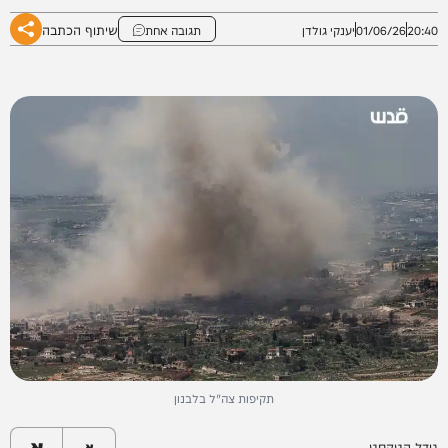
שיתוף הכתבה
20:40
01/06/26
יענקי גולדן
תגובה אחת
תקיפות צה"ל בלבנון
א
גודל הטקסט
א