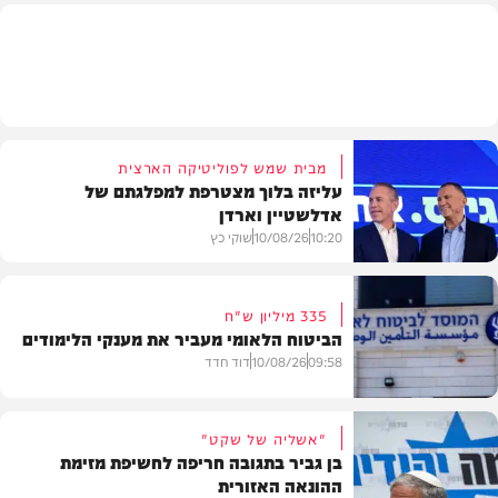
חדשות
מבית שמש לפוליטיקה הארצית
עליזה בלוך מצטרפת למפלגתם של
אדלשטיין וארדן
10:20
10/08/26
שוקי כץ
335 מיליון ש"ח
הביטוח הלאומי מעביר את מענקי הלימודים
חדשות
09:58
10/08/26
דוד חדד
"אשליה של שקט"
בן גביר בתגובה חריפה לחשיפת מזימת
ההונאה האזורית
חדשות