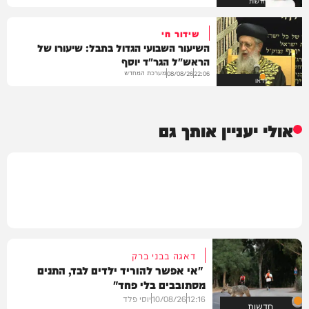
חדשות
שידור חי
השיעור השבועי הגדול בתבל: שיעורו של
הראש"ל הגר"ד יוסף
מערכת המחדש
08/08/26
22:06
וידאו
אולי יעניין אותך גם
דאגה בבני ברק
"אי אפשר להוריד ילדים לבד, התנים
מסתובבים בלי פחד"
12:16
10/08/26
יוסי פלד
חדשות