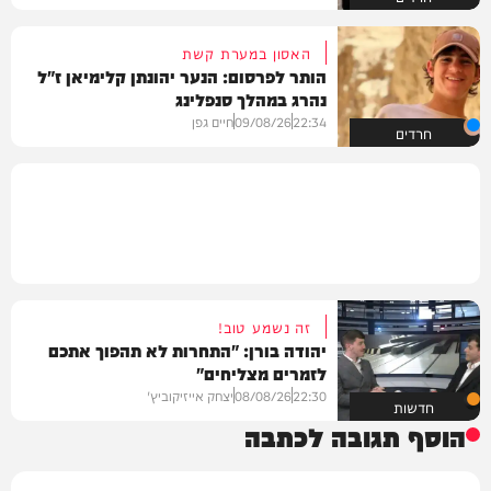
האסון במערת קשת
הותר לפרסום: הנער יהונתן קלימיאן ז"ל
נהרג במהלך סנפלינג
22:34
09/08/26
חיים גפן
חרדים
זה נשמע טוב!
יהודה בורן: "התחרות לא תהפוך אתכם
לזמרים מצליחים"
22:30
08/08/26
יצחק אייזיקוביץ'
חדשות
הוסף תגובה לכתבה
שם