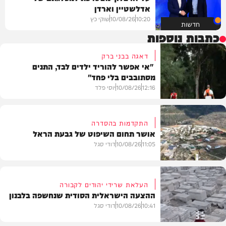
אדלשטיין וארדן
10:20
10/08/26
שוקי כץ
חדשות
כתבות נוספות
דאגה בבני ברק
"אי אפשר להוריד ילדים לבד, התנים
מסתובבים בלי פחד"
12:16
10/08/26
יוסי פלד
התקדמות בהסדרה
אושר תחום השיפוט של גבעת הראל
חדשות
11:05
10/08/26
דודי סגל
העלאת שרידי יהודים לקבורה
ההצעה הישראלית הסודית שנחשפה בלבנון
חדשות
10:41
10/08/26
דודי סגל