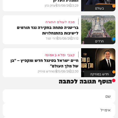
23:29
05/08/26
יצחק כהן
בעולם
מכה לעולם התורה
בריטניה פתחה בחקירה נגד תורמים
לישיבות בהתנחלויות
21:12
05/08/26
דודי סגל
חרדים
קצבי ומלא באמונה
חיים ישראל בסינגל חדש ומקפיץ – "בן
של מלך העולם"
22:30
05/08/26
המחדש מיוזיק
חדש במוזיקה
הוסף תגובה לכתבה
שם
אימייל