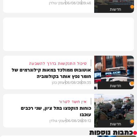
09:46
06/08/26
יענקי גולדן
חדשות
סיכול התנקשות בדרך להשבעה
אוטובוס ממולכד במאות קילוגרמים של
חומר נפץ אותר בקולומביה
09:35
06/08/26
יצחק כהן
חדשות
אין חשד לטרור
כוחות הוקפצו בתל ציון, שני רכבים
עוכבו
09:12
06/08/26
יענקי גולדן
חדשות
כתבות נוספות