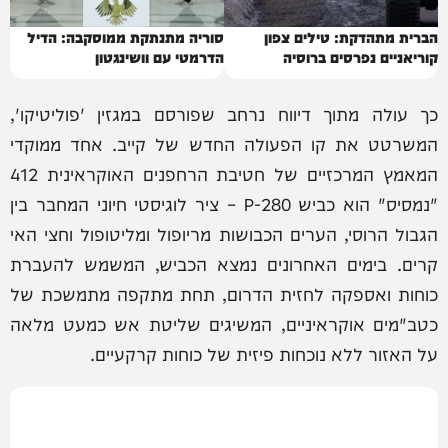
הברית מתהדקת: טילים צפון
סוריה מתנתקת ממוסקבה: הדיל
קוריאניים נפרסים ברוסיה
הדרמטי עם וושינגטון
כך עולה מתוך דיווח נרחב שפורסם במגזין 'פוליטיקו',
המשרטט את קו הפעולה החדש של קייב. אחד ממוקדי
המאמץ המרכזיים של חטיבת הרחפנים האוקראינית 412
"נמסיס" הוא כביש P-280 – ציר לוגיסטי חיוני המחבר בין
הגבול הרוסי, הערים הכבושות מריופול ומליטופול וחצי האי
קרים. בימים האחרונים נמצא הכביש, המשמש להעברת
כוחות ואספקה לחזית הדרום, תחת מתקפה מתמשכת של
כטב"מים אוקראיניים, המשיגים שליטת אש כמעט מלאה
על האזור ללא נוכחות פיזית של כוחות קרקעיים.