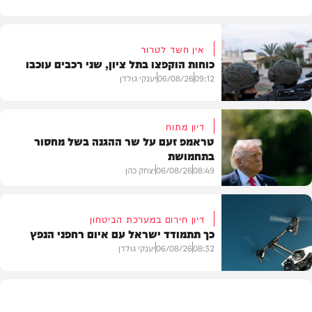
אין חשד לטרור
כוחות הוקפצו בתל ציון, שני רכבים עוכבו
09:12
06/08/26
יענקי גולדן
דיון מתוח
טראמפ זעם על שר ההגנה בשל מחסור
בתחמושת
חדשות
08:49
06/08/26
יצחק כהן
דיון חירום במערכת הביטחון
כך תתמודד ישראל עם איום רחפני הנפץ
חדשות
08:32
06/08/26
יענקי גולדן