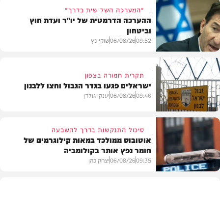
"המערכה השלישית בדרך"
ההערכה הדרמטית של יו"ר ועדת חוץ
וביטחון
09:52
06/08/26
שוקי כץ
תקרית חמורה בצפון
ישראלים פגעו בגדר הגבול וחצו ללבנון
חדשות
09:46
06/08/26
יענקי גולדן
סיכול התנקשות בדרך להשבעה
אוטובוס ממולכד במאות קילוגרמים של
חומר נפץ אותר בקולומביה
חדשות
09:35
06/08/26
יצחק כהן
חדשות