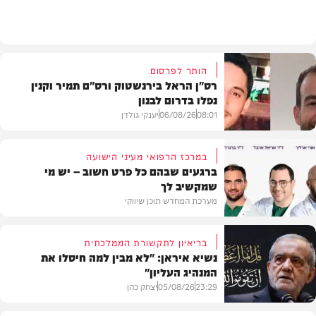
חדשות
הותר לפרסום
רס"ן הראל בירנשטוק ורס"ם תמיר וקנין
נפלו בדרום לבנון
08:01
06/08/26
יענקי גולדן
במרכז הרפואי מעיני הישועה
ברגעים שבהם כל פרט חשוב – יש מי
שמקשיב לך
חדשות
מערכת המחדש תוכן שיווקי
בריאיון לתקשורת הממלכתית
נשיא איראן: "לא מבין למה חיסלו את
המנהיג העליון"
תוכן שיווקי
23:29
05/08/26
יצחק כהן