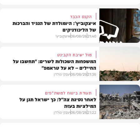
הקנס הכבד
איצקוביץ': היומולדת של הנגיד והברכות
של הליכודניקים
21:40
06/08/26
איצקוביץ'
מול ישיבת הקבינט
המשפחות השכולות לשרים: "תחשבו על
החיילים – לא על טראמפ"
חדשות
21:36
06/08/26
יענקי גולדן
תעודת ביטוח למשת"פים
לאחר נסיגת צה"ל: כך ישראל תגן על
המילציות בעזה
צבא וביטחון
21:22
06/08/26
יענקי גולדן