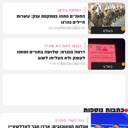
הסלמה בתימן
החות'ים פתחו במתקפת ענק: עשרות
חיילים נהרגו
22:05
06/08/26
יצחק כהן
בעולם
נכנסו לחוף לא מוכרז
דרמה בכנרת: שלושה בחורים נסחפו
לעומק ולא הצליחו לשוב
21:50
06/08/26
דוד חדד
בארץ
כתבות נוספות
נגד לומדי התורה
מפלגת המאוכזבים: ארדן חבר לאדלשטיין