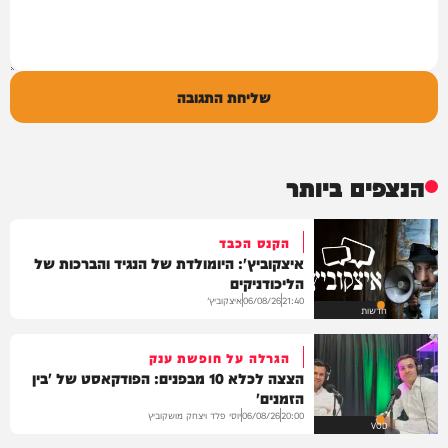
שליחת התגובה
הנצפים ביותר
הקנס הכבד
איצקוביץ': היומולדת של הנגיד והברכות של
הליכודניקים
איצקוביץ'
06/08/26
21:40
חדשות
הגרלה על חופשת ענק
הצצה לכלא 10 מבפנים: הפודקאסט של 'בין
הזמנים'
יוסי פלד ויצחק מושקוביץ
06/08/26
20:00
VOD