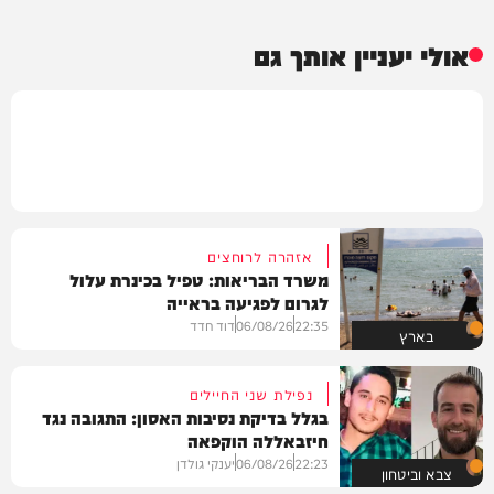
אולי יעניין אותך גם
אזהרה לרוחצים
משרד הבריאות: טפיל בכינרת עלול
לגרום לפגיעה בראייה
22:35
06/08/26
דוד חדד
בארץ
נפילת שני החיילים
בגלל בדיקת נסיבות האסון: התגובה נגד
חיזבאללה הוקפאה
22:23
06/08/26
יענקי גולדן
צבא וביטחון