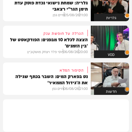
גלריה: שמחת נישואי נכדת פוסק עדת
תימן הגר"י רצאבי
11:00
05/08/26
חיים גפן
גלריות
הגרלה על חופשת ענק
הצצה לכלא 10 מבפנים: הפודקאסט של
'בין הזמנים'
20:00
06/08/26
יוסי פלד ויצחק מושקוביץ
VOD
הסיפור המלא
נס בפארק המים: השבר בכתף שגילה
את ה'גידול הממאיר'
21:00
06/08/26
חיים גפן
חדשות