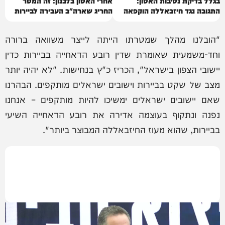
בגלל בדיקת נסיבות האסון:
אחרי האסון בלבנון: זה המסר
התגובה נגד חיזבאללה הוקפאה
החריג שארה"ב העבירה לביירות
"הובלנו מהלך שמטרתו הייתה לייצר משוואה ברורה
וחד-משמעית שאומרת שדין רובע הדאחייה בביירות כדין
יישובי הצפון בישראל", הכריז כ"ץ בנחישות. "לא יהיה יותר
מצב של שקט בביירות וישובים ישראלים מותקפים. הבהרנו
שאם יישובים ישראלים ימשיכו להיות מותקפים – אנחנו
נפנה ונתקוף בעוצמה אדירה את רובע הדאחייה השיעי
בביירות, שהוא מעוז החיזבאללה המבוצר ביותר".