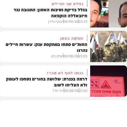
נפילת שני החיילים
בגלל בדיקת נסיבות האסון: התגובה נגד
חיזבאללה הוקפאה
22:23
06/08/26
יענקי גולדן
הסלמה בתימן
החות'ים פתחו במתקפת ענק: עשרות חיילים
נהרגו
צבא וביטחון
22:05
06/08/26
יצחק כהן
נכנסו לחוף לא מוכרז
דרמה בכנרת: שלושה בחורים נסחפו לעומק
ולא הצליחו לשוב
בעולם
21:50
06/08/26
דוד חדד
בארץ