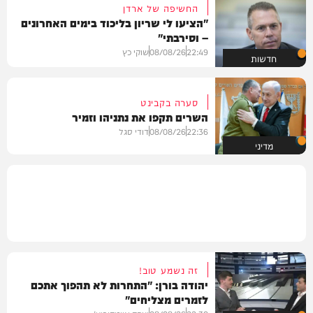
החשיפה של ארדן
"הציעו לי שריון בליכוד בימים האחרונים
– וסירבתי"
22:49
08/08/26
שוקי כץ
חדשות
סערה בקבינט
השרים תקפו את נתניהו וזמיר
22:36
08/08/26
דודי סגל
מדיני
זה נשמע טוב!
יהודה בורן: "התחרות לא תהפוך אתכם
לזמרים מצליחים"