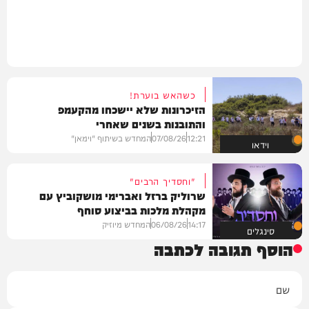
כשהאש בוערת!
הזיכרונות שלא יישכחו מהקעמפ
והתובנות בשנים שאחרי
12:21
07/08/26
המחדש בשיתוף "וימאן"
וידאו
"וחסדיך הרבים"
שרוליק ברזל ואברימי מושקוביץ עם
מקהלת מלכות בביצוע סוחף
14:17
06/08/26
המחדש מיוזיק
סינגלים
הוסף תגובה לכתבה
שם