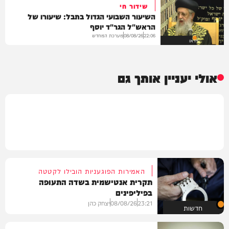
שידור חי
השיעור השבועי הגדול בתבל: שיעורו של
הראש"ל הגר"ד יוסף
מערכת המחדש
08/08/26
22:06
וידאו
אולי יעניין אותך גם
האמירות הפוגעניות הובילו לקטטה
תקרית אנטישמית בשדה התעופה
בפיליפינים
23:21
08/08/26
יצחק כהן
חדשות