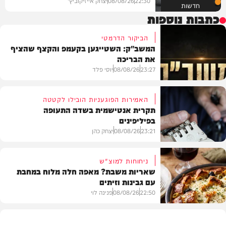
22:30
08/08/26
יצחק אייזיקוביץ'
חדשות
כתבות נוספות
הביקור הדרמטי
המשב"ק: השטייגען בקעמפ והקצף שהציף
את הבריכה
23:27
08/08/26
יוסי פלד
האמירות הפוגעניות הובילו לקטטה
תקרית אנטישמית בשדה התעופה
בפיליפינים
המשב"ק
23:21
08/08/26
יצחק כהן
ניחוחות למוצ"ש
שאריות משבת? מאפה חלה מלוח במחבת
עם גבינות וזיתים
חדשות
22:50
08/08/26
פנינה לוי