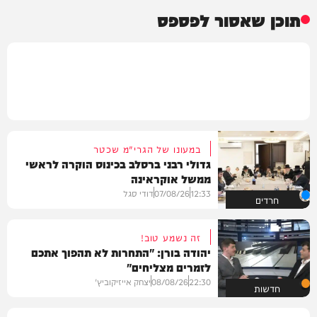
תוכן שאסור לפספס
במעונו של הגרי"מ שכטר
גדולי רבני ברסלב בכינוס הוקרה לראשי
ממשל אוקראינה
12:33
07/08/26
דודי סגל
חרדים
זה נשמע טוב!
יהודה בורן: "התחרות לא תהפוך אתכם
לזמרים מצליחים"
22:30
08/08/26
יצחק אייזיקוביץ'
חדשות