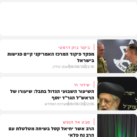
חדשות
ביקור בזק דרמטי
מפקד פיקוד המרכז האמריקני קיים פגישות
בישראל
22:16
08/08/26
יענקי גולדן
שידור חי
השיעור השבועי הגדול בתבל: שיעורו של
הראש"ל הגר"ד יוסף
חדשות
22:06
08/08/26
מערכת המחדש
מבט אל הנפש
הרב אשר יחיאל קסל בשיחה מטלטלת עם
הרב נח פלאי
וידאו