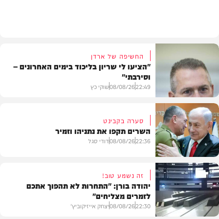
מתכונים
החשיפה של ארדן
"הציעו לי שריון בליכוד בימים האחרונים –
וסירבתי"
22:49
08/08/26
שוקי כץ
סערה בקבינט
השרים תקפו את נתניהו וזמיר
חדשות
22:36
08/08/26
דודי סגל
זה נשמע טוב!
יהודה בורן: "התחרות לא תהפוך אתכם
לזמרים מצליחים"
מדיני
22:30
08/08/26
יצחק אייזיקוביץ'