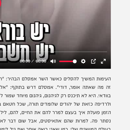
עימות המשיך להסלים כאשר השר אמסלם הבהיר: "תן לי, לא לגי
ה מה שאתה אומר, דודי". אמסלם דרש בתוקף: "אל תפריע ל
וודאי. היא לא תיכנס רק לגיהנום, גיהנום מיוחד שמור לה. הק