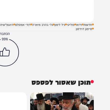
תניהו מודיע לבג"ץ: "בן גביר נבחר
אמסלם קרא לצרף את 
דין לא אפטר אותו"
לליכוד, בן גביר תקף ב
שלח תגובה על הכתבה
חדשות
וידאו
פוליטי
גיל לימון
גלי בהרב מיארה
דודי אמסלם
היועמ"שית
סיימון דוידסון
הכתבה עניינה א
99%