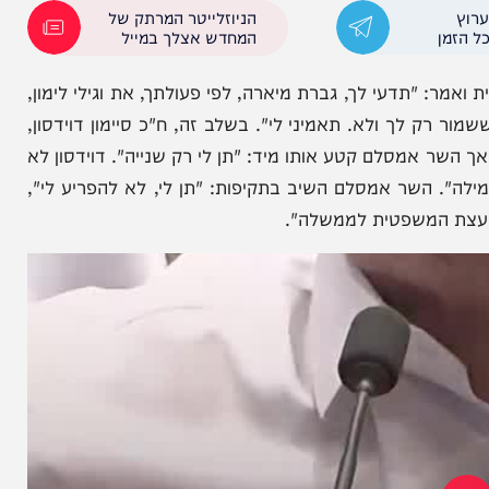
ממפלגת 'יש עתיד', ניסה שוב ושוב לקטוע את דבריו של
וכן ומבהיר כי הוא עומד מאחורי כל מילה.
הניוזלייטר המרתק של
המחדש אצלך במייל
דעי לך, גברת מיארה, לפי פעולתך, את וגילי לימון,
 לך ולא. תאמיני לי". בשלב זה, ח"כ סיימון דוידסון,
מסלם קטע אותו מיד: "תן לי רק שנייה". דוידסון לא
 השר אמסלם השיב בתקיפות: "תן לי, לא להפריע לי",
 המשפטית לממשלה".