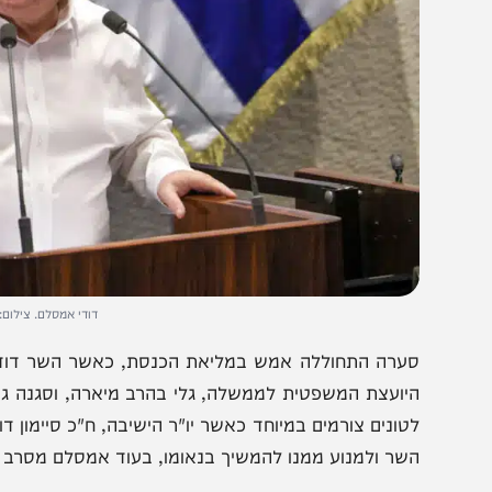
דודי אמסלם. צילום: דני שם ט
ערה התחוללה אמש במליאת הכנסת, כאשר השר דודי אמסלם 
יועצת המשפטית לממשלה, גלי בהרב מיארה, וסגנה גיל לימון