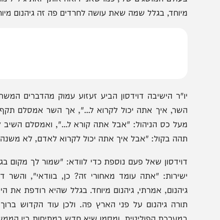
לרדיפה כזאת של יהודים שלומדים תורה, שכל חטאם בזה שהם
זמן פועלת איך בעצם למרר להם את החיים, להם, לילדיהם וכו'
סתר פה. למרות שהם אתאיסטים, אבל שום דבר לא נסתר. ו
עולם המושגים שלי, כמו שאני רואה אותך ואת גיל לימון, כפי ש
יוחד, בגלל שמה שאת עושה לחרדים פה זה גיהנום מיוחד".
שר, איך אתה יכול לקרוא ל…", אך השר אמסלם תקף חזרה: "
על כס הניהול: "אבל אתה קורא ל…", ואמסלם השיב לו: "תעל
הה בקול: "אבל איך אתה יכול לקרוא לאדם, לא משנה למי, ג