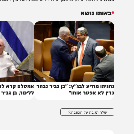
וידסון שאל פעם נוספת כדי לוודא: "שמור לך מקום בגיהנום? 
שירות: "אתה עומד מאחורי זה? כן, בוודאי", והשר דודי 
יהנום, אמרתי, גיהנום מיוחד. בגלל שהיא רודפת את היהדות, 
ורה גיהנום על פני הארץ פה. ולכן עוד הקדוש ברוך הוא י
מערכת הפוליטית, ומסמן שיא חדש במתיחות בין הממשלה לד
באותו נושא