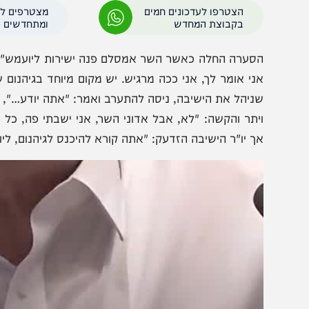
טונים צורמים במיוחד כאשר יו"ר הישיבה, ח"כ סיימון דוידסון 
שר ולמנוע ממנו להמשיך בנאומו, בעוד אמסלם מסרב לרדת מהד
הצטרפו לעדכונים חמים
מצטרפים לערוץ
בקבוצת המחדש
ומתחדשים כל הזמן
סערה החלה כאשר השר אמסלם פנה ישירות ליועמש"ית ואמר: "ת
ני אומר לך, אני ככה מרגיש. יש מקום מיוחד בגיהנום ששמור רק
ניהל את הישיבה, ניסה להתערב ואמר: "אתה יודע…", אך השר א
יתר והקשה: "לא, אבל אדוני השר, אני ישבתי פה, כל מילה".
ך יו"ר הישיבה הזדעק: "אתה קורא להיכנס לגיהנום, ליועצת