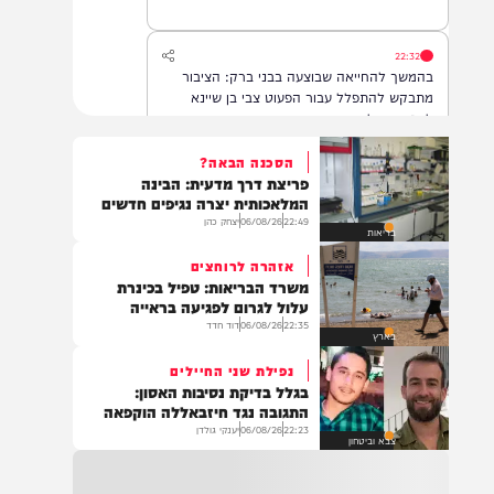
22:32
בהמשך להחייאה שבוצעה בבני ברק: הציבור
מתבקש להתפלל עבור הפעוט צבי בן שיינא
לרפואה שלמה
הסכנה הבאה?
פריצת דרך מדעית: הבינה
21:32
המלאכותית יצרה נגיפים חדשים
בין הזמנים: שלושה בחורי ישיבות חולצו
22:49
06/08/26
יצחק כהן
בריאות
מהכינרת לאחר שנסחפו לעומק האגם, בחוף
בלתי מוכרז כשהם על גבי אביזר ציפה.
אזהרה לרוחצים
משרד הבריאות: טפיל בכינרת
עלול לגרום לפגיעה בראייה
22:35
06/08/26
דוד חדד
21:31
בארץ
בני ברק: חובשים ופראמדיקים של ארגון הצלה
נפילת שני החיילים
מבצעים פעולות החייאה על תינוק כבן שנה וחצי
בגלל בדיקת נסיבות האסון:
לאחר שנחנק משקית.
התגובה נגד חיזבאללה הוקפאה
22:23
06/08/26
יענקי גולדן
צבא וביטחון