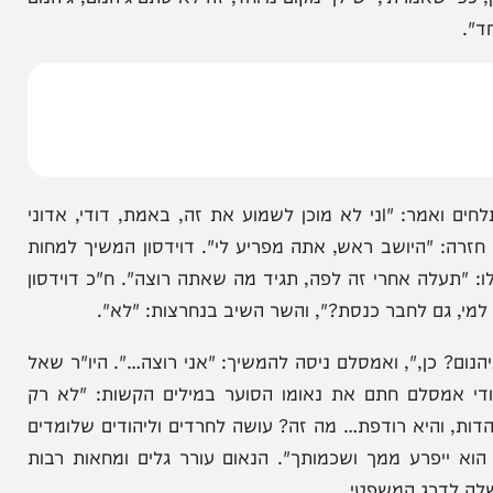
 לומדים תורה ועובדים את הקדוש ברוך הוא, היא כל
 וכו'. יש בורא לעולם, יש חשבון בעולם, שום דבר לא
יש תשלום על כל דבר. גברת מיארה, אני אומר לך,
אמרתי, יש לך מקום מיוחד, זה לא סתם גיהנום, גיהנום
יו"ר הישיבה דוידסון הביע זעזוע עמוק מהדברים המשתלחים ואמר: "Iני לא מוכן לשמוע את זה, באמת, דודי, אדוני
היושב ראש, אתה מפריע לי". דוידסון המשיך למחות
ה אחרי זה לפה, תגיד מה שאתה רוצה". ח"כ דוידסון
ם לחבר כנסת?", והשר השיב בנחרצות: "לא".