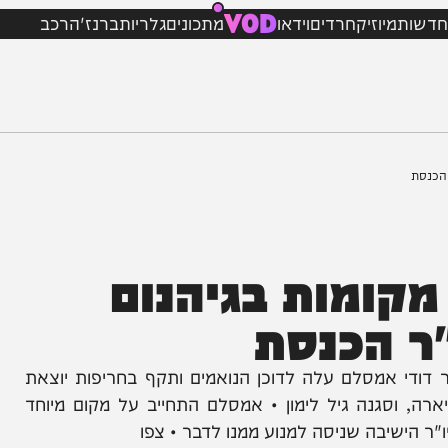
VOD
מיוזיק
חרדים
וידאו
מתכונים
גלריות
ברנז'ה
רכב
ומות בגיהנום
 הכנסת
סלם עלה לדוכן הנואמים ותקף בחריפות יוצאת
גנה גיל לימון • אמסלם התחייב על מקום מיוחד