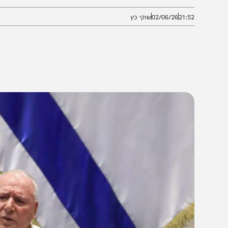
גיהנום והדף את ניסיונותיו המנוגדים לפרוטוקול, של יו"ר ה
21:5
02/06/26
שוקי כץ