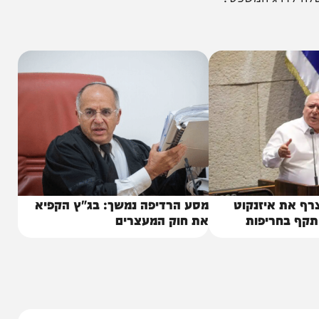
כן,", ואמסלם ניסה להמשיך: "אני רוצה…". היו"ר שאל
אמסלם חתם את נאומו הסוער במילים הקשות: "לא רק
והיא רודפת… מה זה? עושה לחרדים וליהודים שלומדים
יפרע ממך ושכמותך". הנאום עורר גלים ומחאות רבות
רג המשפטי.