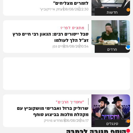
לזמרים מצליחים"
22:30
08/08/26
יצחק אייזיקוביץ'
חדשות
מתוניס לפריז
סבל ייסורים רבים: הגאון רבי חיים פרץ
זצ"ל הלך לעולמו
10:54
09/08/26
חיים גפן
חרדים
"וחסדיך הרבים"
שרוליק ברזל ואברימי מושקוביץ עם
מקהלת מלכות בביצוע סוחף
14:17
06/08/26
המחדש מיוזיק
סינגלים
הוסף תגובה לכתבה