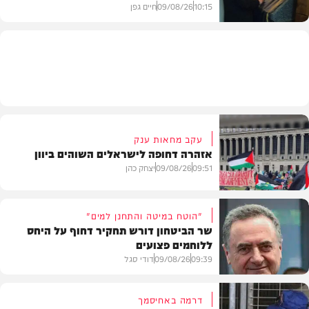
10:15
09/08/26
חיים גפן
חדשות
עקב מחאות ענק
אזהרה דחופה לישראלים השוהים ביוון
09:51
09/08/26
יצחק כהן
"הוטח במיטה והתחנן למים"
שר הביטחון דורש תחקיר דחוף על היחס
ללוחמים פצועים
חדשות
09:39
09/08/26
דודי סגל
דרמה באחיסמך