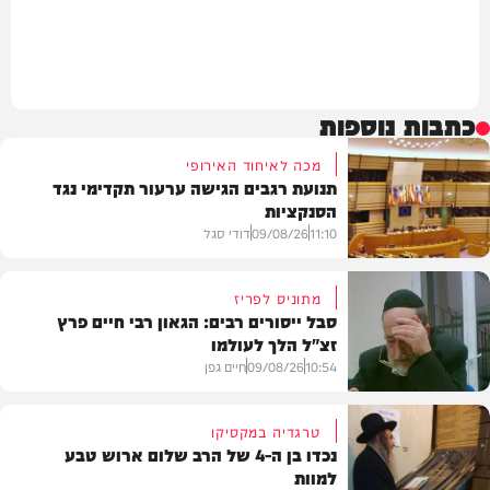
כתבות נוספות
מכה לאיחוד האירופי
תנועת רגבים הגישה ערעור תקדימי נגד
הסנקציות
11:10
09/08/26
דודי סגל
מתוניס לפריז
סבל ייסורים רבים: הגאון רבי חיים פרץ
זצ"ל הלך לעולמו
חדשות
10:54
09/08/26
חיים גפן
טרגדיה במקסיקו
נכדו בן ה-4 של הרב שלום ארוש טבע
למוות
חרדים