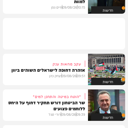
למוות
10:15
09/08/26
חיים גפן
חדשות
עקב מחאות ענק
אזהרה דחופה לישראלים השוהים ביוון
09:51
09/08/26
יצחק כהן
חדשות
"הוטח במיטה והתחנן למים"
שר הביטחון דורש תחקיר דחוף על היחס
ללוחמים פצועים
09:39
09/08/26
דודי סגל
חדשות