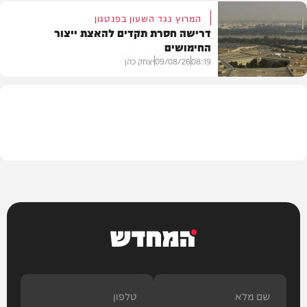
המרוץ נגד השעון בפנטגון
דרישה חסרת תקדים להאצת ייצור
החימושים
חדשות
08:19
09/08/26
יצחק כהן
חדשות
המחדש