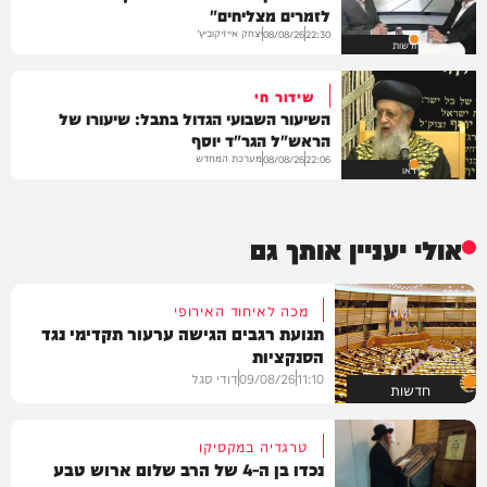
לזמרים מצליחים"
יצחק אייזיקוביץ'
08/08/26
22:30
חדשות
שידור חי
השיעור השבועי הגדול בתבל: שיעורו של
הראש"ל הגר"ד יוסף
מערכת המחדש
08/08/26
22:06
וידאו
אולי יעניין אותך גם
מכה לאיחוד האירופי
תנועת רגבים הגישה ערעור תקדימי נגד
הסנקציות
11:10
09/08/26
דודי סגל
חדשות
טרגדיה במקסיקו
נכדו בן ה-4 של הרב שלום ארוש טבע