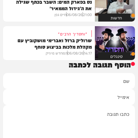
נס בפארק המים: השבר בכתף שגילה
את ה'גידול הממאיר'
21:00
06/08/26
חיים גפן
חדשות
"וחסדיך הרבים"
שרוליק ברזל ואברימי מושקוביץ עם
מקהלת מלכות בביצוע סוחף
14:17
06/08/26
המחדש מיוזיק
סינגלים
הוסף תגובה לכתבה
שם
אימייל
תגובה