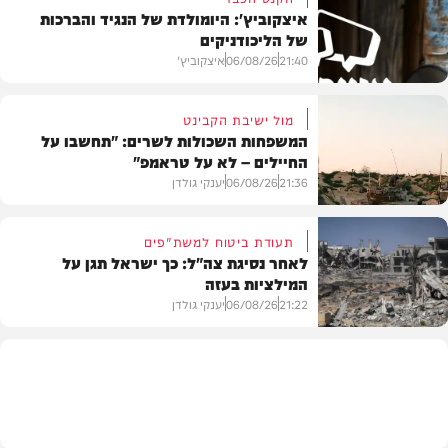
איצקוביץ': היומולדת של הנגיד והברכות
של הליכודניקים
21:40
06/08/26
איצקוביץ'
מול ישיבת הקבינט
המשפחות השכולות לשרים: "תחשבו על
החיילים – לא על טראמפ"
חדשות
21:36
06/08/26
יענקי גולדן
תעודת ביטוח למשת"פים
לאחר נסיגת צה"ל: כך ישראל תגן על
המילציות בעזה
צבא וביטחון
21:22
06/08/26
יענקי גולדן
צבא וביטחון