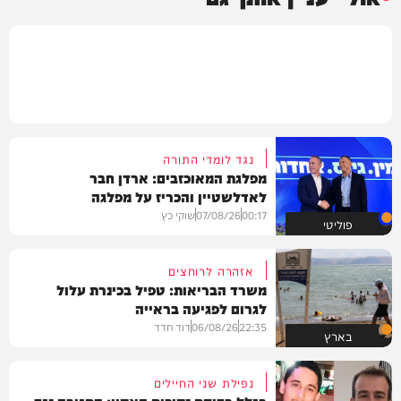
נגד לומדי התורה
מפלגת המאוכזבים: ארדן חבר
לאדלשטיין והכריז על מפלגה
00:17
07/08/26
שוקי כץ
פוליטי
אזהרה לרוחצים
משרד הבריאות: טפיל בכינרת עלול
לגרום לפגיעה בראייה
22:35
06/08/26
דוד חדד
בארץ
נפילת שני החיילים