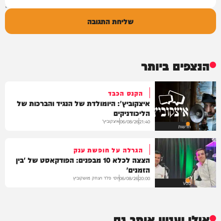
שליחת התגובה
הנצפים ביותר
הקנס הכבד
איצקוביץ': היומולדת של הנגיד והברכות של
הליכודניקים
איצקוביץ'
06/08/26
21:40
חדשות
הגרלה על חופשת ענק
הצצה לכלא 10 מבפנים: הפודקאסט של 'בין
הזמנים'
יוסי פלד ויצחק מושקוביץ
06/08/26
20:00
VOD
אולי יעניין אותך גם