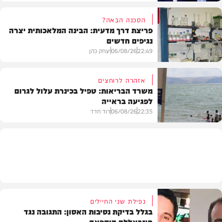
הסכנה הבאה?
פריצת דרך מדעית: הבינה המלאכותית יצרה
נגיפים חדשים
פוליטי
22:49
06/08/26
יצחק כהן
אזהרה לרוחצים
משרד הבריאות: טפיל בכינרת עלול לגרום
לפגיעה בראייה
בריאות
22:35
06/08/26
דוד חדד
בארץ
נפילת שני החיילים
בגלל בדיקת נסיבות האסון: התגובה נגד
חיזבאללה הוקפאה