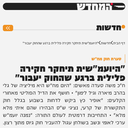
המחדש
0%
חדשות
דף הבית
חדשות
"היועמ"שית תיחקר חקירה פלילית ברגע שהחוק יעבור"
סערת חוק מח"ש
"היועמ"שית תיחקר חקירה
פלילית ברגע שהחוק יעבור"
ח"כ משה סעדה מאשים: "היום מח"ש היא מיליציה של גלי
בהרב מיארה וגיל לימון" • חושף את הדיל הפוליטי מאחורי
הקלעים: "אופיר כץ ביקש לדחות בשבוע בגלל חוק
התקשורת של קרעי, נציגי ש"ס הבהירו שהם איתי מלא
מלא" • התחייבות דרמטית לעולם התורה: "נמנה יועמ"ש
ערכי לאומי ונשב בשולחן עגול להעביר חוק גיוס מתוך רצון.