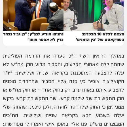
הצצה לכלא 10 מבפנים:
נתניהו מודיע לבג"ץ: "בן גביר נבחר
הפודקאסט של 'בין הזמנים'
כדין לא אפטר אותו"
במהלך הריאיון חשף ח"כ סעדה את הדרמה הפוליטית
שהתחוללה מאחורי הקלעים, והסביר מדוע חוק מח"ש לא
עלה להצבעה המתוכננת בקריאה שנייה ושלישית: "יו"ר
הקואליציה אופיר כץ פנה אליי והסביר שהחרדים מוכנים
להצביע איתנו באותו ערב רק בחוק אחד – או חוק מח"ש או
חוק התקשורת של שלמה קרעי. שר התקשורת קרעי ביקש
ממני זמן כי החוק שלו חוזר לוועדה, ולכן סיכמנו שהחוק שלי
יעלה בשבוע הבא בקריאה שנייה ושלישית. הח"כים
המבוצרים מש"ס פנו אליי באופן אישי ואמרו לי מפורשות: