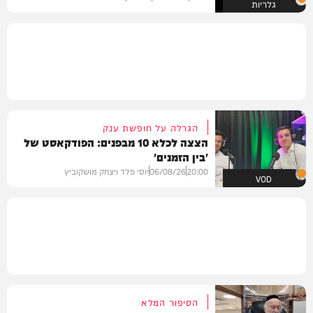
גלריות
הגרלה על חופשת ענק
הצצה לכלא 10 מבפנים: הפודקאסט של
'בין הזמנים'
20:00
06/08/26
יוסי פלד ויצחק מושקוביץ
VOD
הסיפור המלא