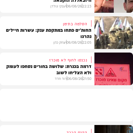
22:23
06/08/26
יענקי גולדן
הסלמה בתימן
החות'ים פתחו במתקפת ענק: עשרות חיילים
נהרגו
צבא וביטחון
22:05
06/08/26
יצחק כהן
נכנסו לחוף לא מוכרז
דרמה בכנרת: שלושה בחורים נסחפו לעומק
ולא הצליחו לשוב
בעולם
21:50
06/08/26
דוד חדד
בארץ
הקנס הכבד