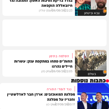
בגלל בדיקת נסיבות האסון: התגובה נגד
חיזבאללה הוקפאה
22:23
06/08/26
יענקי גולדן
צבא וביטחון
הסלמה בתימן
החות'ים פתחו במתקפת ענק: עשרות
חיילים נהרגו
22:05
06/08/26
יצחק כהן
בעולם
כתבות נוספות
נגד לומדי התורה
מפלגת המאוכזבים: ארדן חבר לאדלשטיין
והכריז על מפלגה
00:17
07/08/26
שוקי כץ