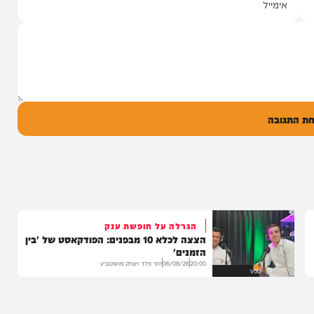
שרוליק ברזל ואברימי מושקוביץ
עם מקהלת מלכות בביצוע סוחף
יונה גרף מגיש: זמר החתונות שרוליק ברזל עם
סינגל בכורה בדואט מיוחד לצד אברימי...
14:17
06/08/26
המחדש מיוזיק
0
ל
בה