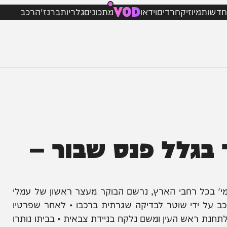
VOD
מיוזיק
חרדים
וידאו
מתכונים
גלריות
ברנז'ה
רכב
לל פנס שבור –
ל רחבי הארץ, נרשם הבוקר מעצר ראשון של עמלי
ה, עוכב על ידי שוטר לבדיקה שגרתית ברכבו • לאחר שפרטיו