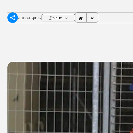
אש העין ומשם נלקח בניידת צבאית • בביתו נותרו
א
שיתוף הכתבה
א
אין תגובות