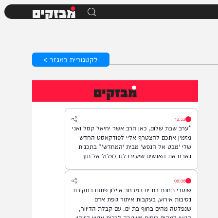
מבזקים
לקטגוריית במגזר >
מבזקים
12:52
*ערב שבת שלום, כאן הרב אשר יחיאל קסל ואני
מזמין אתכם להצטרף אליי לפודקאסט החדש
שלי 'מבט אל הנפש' מבית 'המחדש'* בתכנית
נארח את האנשים שיעזרו לנו לצלול אל תוך
נבכי הנפש, לגלות את הסודות ואת כל מה
שטמון בה. *והשבוע: היועץ ואיש החינוך, הרב
08:08
נח פלאי*. מתי? *תכנית הבכורה תשודר אי"ה
שוטרי תחנת בת ים במרחב איילון פתחו בחקירת
במוצ"ש, בשעה 22:00* *חפשו בגוגל: המחדש*
נסיבות אירוע, בעקבות איתור גופת אדם
ובואו לצפות בנו!