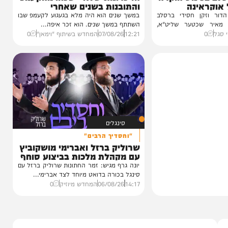
וידאו
טר
כשהאש בוערת!
ינוס הוקרה
הזיכרונות שלא יישכחו מהקעמפ
ינה
והתובנות בשנים שאחרי
ן חסידי ברסלב
במשך שנים הוא היה מלא בגעגוע לקעמפ שבו
כטער שליט"א,
השתתף במשך שנים. הוא זכר איפה...
12:21
07/08/26
המחדש בשיתוף "וימאן"
0
סינגלים
"וחסדיך הרבים"