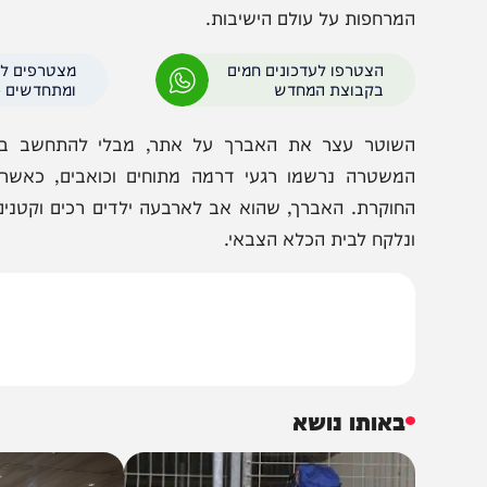
פנסי הרכב שבור. אלא שבמהלך הזנת פרטיו האישיים של 
מחשב התראה דחופה המגדירה אותו כ"עריק" בעקבות אי-הת
מרחפות על עולם הישיבות.
הצטרפו לעדכונים חמים
מצטרפים לערוץ
בקבוצת המחדש
ומתחדשים כל הזמן
שוטר עצר את האברך על אתר, מבלי להתחשב במעמדו, 
משטרה נרשמו רגעי דרמה מתוחים וכואבים, כאשר אל ה
חוקרת. האברך, שהוא אב לארבעה ילדים רכים וקטנים – ובהם
נלקח לבית הכלא הצבאי.