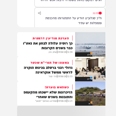
שנפלטה מהים בחוף בת ים. עם קבלת הדיווח,
הגיעו למקום כוחות משטרה לרבות אנשי הזיהוי
הפלילי וגורמי ההצלה, והחלו בבדיקת הזירה
ובאיסוף ממצאים. בשלב זה, זהות האדם טרם
22:55
התבררה ואין חשד לפלילים.
ח"כ סגלוביץ הודיע על התפטרותו מהכנסת
וממפלגת יש עתיד
הערכת מודיעין דרמטית
כך רוסיה עלולה לבחון את נאט"ו
22:55
כבר בשנים הקרובות
אסון בבני ברק: נקבע מותו של הפעוט שנחנק
12:39
07/08/26
יצחק כהן
בעולם
בביתו. כעת פועלים לשחרור גופתו לקבורה
במעונו של הגרי"מ שכטר
גדולי רבני ברסלב בכינוס הוקרה
לראשי ממשל אוקראינה
12:33
07/08/26
דודי סגל
22:32
חרדים
בהמשך להחייאה שבוצעה בבני ברק: הציבור
כשהאש בוערת!
מתבקש להתפלל עבור הפעוט צבי בן שיינא
הזיכרונות שלא יישכחו מהקעמפ
לרפואה שלמה
והתובנות בשנים שאחרי
12:21
07/08/26
המחדש בשיתוף "וימאן"
וידאו