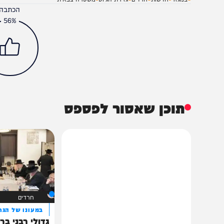
במגזר
חדשות
חרדים
גזירת הגיוס
משטרה צבאית
הכתבה עניינה א
56%
תוכן שאסור לפספס