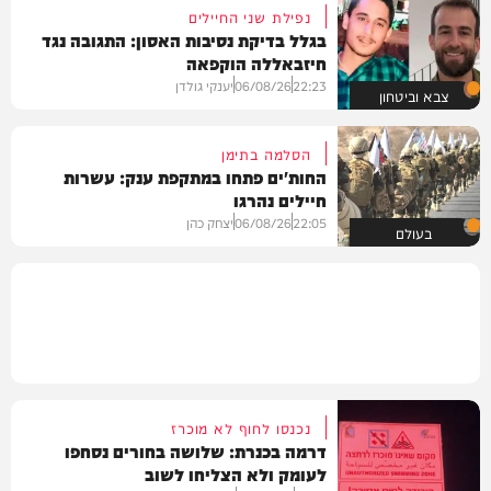
נפילת שני החיילים
בגלל בדיקת נסיבות האסון: התגובה נגד
חיזבאללה הוקפאה
22:23
06/08/26
יענקי גולדן
צבא וביטחון
הסלמה בתימן
החות'ים פתחו במתקפת ענק: עשרות
חיילים נהרגו
22:05
06/08/26
יצחק כהן
בעולם
נכנסו לחוף לא מוכרז
דרמה בכנרת: שלושה בחורים נסחפו
לעומק ולא הצליחו לשוב