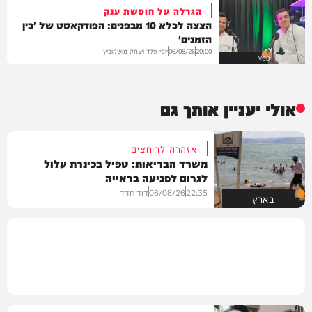
הגרלה על חופשת ענק
הצצה לכלא 10 מבפנים: הפודקאסט של 'בין
הזמנים'
יוסי פלד ויצחק מושקוביץ
06/08/26
20:00
VOD
אולי יעניין אותך גם
אזהרה לרוחצים
משרד הבריאות: טפיל בכינרת עלול
לגרום לפגיעה בראייה
22:35
06/08/26
דוד חדד
בארץ