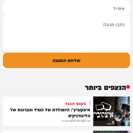
אימייל
תגובה
שליחת התגובה
הנצפים ביותר
הקנס הכבד
איצקוביץ': היומולדת של הנגיד והברכות של
הליכודניקים
איצקוביץ'
06/08/26
21:40
חדשות