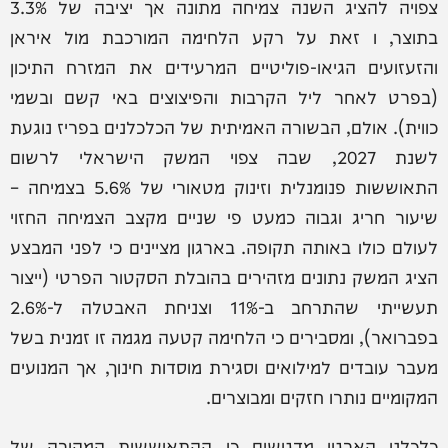
צפויה להציג השנה צמיחה מתונה אך יציבה של 3.3%
בתוצר, ו זאת על רקע הלחימה המורכבת מול איראן
והזעזועים הגיאו-פוליטיים המרעידים את המזרח התיכון
(בפרט לאחר ליל הקרבות והפיצוצים באי קשם ובשמי
כווית). אולם, הבשורה האמיתית של הכלכלנים בפריז נוגעת
לשנת 2027, שבה צפוי המשק הישראלי לרשום
התאוששות פנומנלית וזינוק מטאורי של 5.6% בצמיחה –
שיעור חריג וגבוה כמעט פי שניים מקצב הצמיחה החזוי
לעולם כולו באותה תקופה. בארגון מציינים כי לפני המבצע
הציג המשק נתונים מזהירים בהובלת הסקטור הפרטי (ייצור
תעשייתי שהתרחב ב-11% וצניחת האבטלה ל-2.6%
בפברואר), ומסבירים כי הלחימה קטעה מגמה זו זמנית בשל
מעבר עובדים למילואים וסגירת מוסדות חינוך, אך המנועים
המקומיים נותרו חזקים ומבוצרים.
כלכלני הארגון מדגישים כי ההתאוששות המהירה של