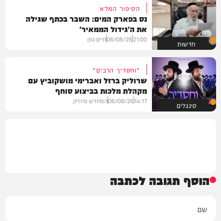
הסיפור המלא
נס בפארק המים: השבר בכתף שגילה
את ה'גידול הממאיר'
21:00
06/08/26
חיים גפן
חדשות
"וחסדיך הרבים"
שרוליק ברזל ואברימי מושקוביץ עם
מקהלת מלכות בביצוע סוחף
14:17
06/08/26
המחדש מיוזיק
סינגלים
הוסף תגובה לכתבה
שם