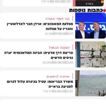
21:50
06/08/26
דוד חדד
בארץ
כתבות נוספות
נגד לומדי התורה
מפלגת המאוכזבים: ארדן חבר לאדלשטיין
והכריז על מפלגה
00:17
07/08/26
שוקי כץ
הסכנה הבאה?
פריצת דרך מדעית: הבינה המלאכותית יצרה
נגיפים חדשים
פוליטי
22:49
06/08/26
יצחק כהן
אזהרה לרוחצים
משרד הבריאות: טפיל בכינרת עלול לגרום
לפגיעה בראייה
בריאות
22:35
06/08/26
דוד חדד