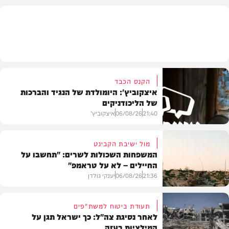
בארץ
הקנס הכבד
איצקוביץ': היומולדת של הנגיד והברכות
של הליכודניקים
21:40
06/08/26
איצקוביץ'
מול ישיבת הקבינט
המשפחות השכולות לשרים: "תחשבו על
החיילים – לא על טראמפ"
חדשות
21:36
06/08/26
יענקי גולדן
תעודת ביטוח למשת"פים
לאחר נסיגת צה"ל: כך ישראל תגן על
המילציות בעזה
צבא וביטחון