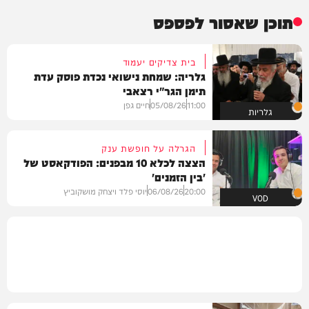
תוכן שאסור לפספס
בית צדיקים יעמוד
גלריה: שמחת נישואי נכדת פוסק עדת
תימן הגר"י רצאבי
11:00
05/08/26
חיים גפן
גלריות
הגרלה על חופשת ענק
הצצה לכלא 10 מבפנים: הפודקאסט של
'בין הזמנים'
20:00
06/08/26
יוסי פלד ויצחק מושקוביץ
VOD