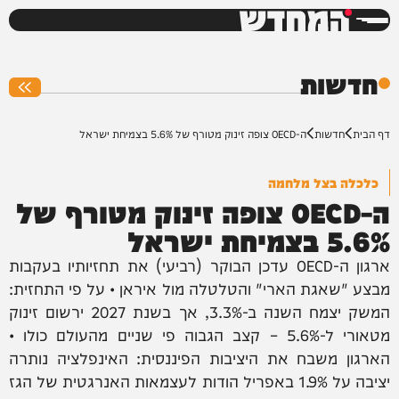
המחדש
0%
חדשות
דף הבית
חדשות
ה-OECD צופה זינוק מטורף של 5.6% בצמיחת ישראל
כלכלה בצל מלחמה
ה-OECD צופה זינוק מטורף של
5.6% בצמיחת ישראל
ארגון ה-OECD עדכן הבוקר (רביעי) את תחזיותיו בעקבות
מבצע "שאגת הארי" והטלטלה מול איראן • על פי התחזית:
המשק יצמח השנה ב-3.3%, אך בשנת 2027 ירשום זינוק
מטאורי ל-5.6% – קצב הגבוה פי שניים מהעולם כולו •
הארגון משבח את היציבות הפיננסית: האינפלציה נותרה
יציבה על 1.9% באפריל הודות לעצמאות האנרגטית של הגז