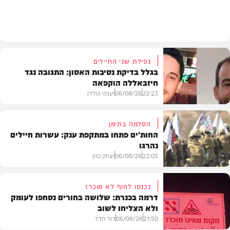
בארץ
נפילת שני החיילים
בגלל בדיקת נסיבות האסון: התגובה נגד
חיזבאללה הוקפאה
22:23
06/08/26
יענקי גולדן
הסלמה בתימן
החות'ים פתחו במתקפת ענק: עשרות חיילים
נהרגו
צבא וביטחון
22:05
06/08/26
יצחק כהן
נכנסו לחוף לא מוכרז
דרמה בכנרת: שלושה בחורים נסחפו לעומק
ולא הצליחו לשוב
בעולם
21:50
06/08/26
דוד חדד