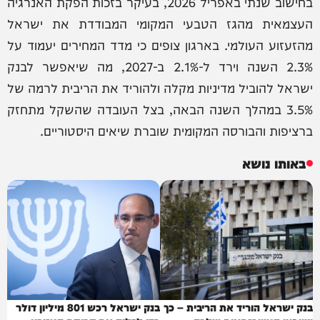
בחישוב שנתי באפריל 2026, בעיקר בזכות הפקת האנרגיה
העצמאית מהגז הטבעי המקומי המבודדת את ישראל
מהזעזוע העולמי. בארגון צופים כי מדד המחירים יעמוד על
2.3% השנה וירד ל-2.1% ב-2027, מה שיאפשר לבנק
ישראל להוביל מדיניות מקלה ולהוריד את הריבית לרמה של
3.5% במהלך השנה הבאה, בצל העובדה שהשקל מתחזק
ברציפות והבורסה המקומית שוברת שיאים היסטוריים.
באותו נושא
בנק ישראל הוריד את הריבית – כך
בנק ישראל רכש 801 מיליון דולר