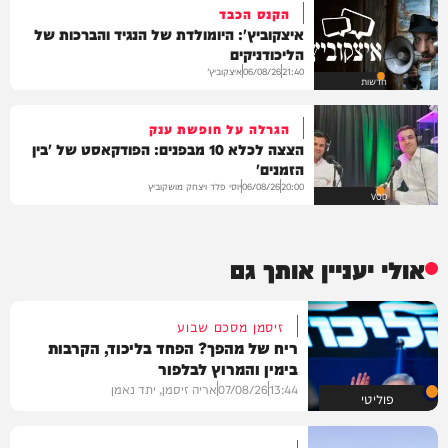
הקנס הכבד
איצקוביץ': היומולדת של הנגיד והברכות של
הליכודניקים
איצקוביץ'
06/08/26
21:40
חדשות
הגרלה על חופשת ענק
הצצה לכלא 10 מבפנים: הפודקאסט של 'בין
הזמנים'
יוסי פלד ויצחק מושקוביץ
06/08/26
20:00
VOD
אולי יעניין אותך גם
זיסמן מסכם שבוע
ריח של מהפך? הפחד בליכוד, הקרבות
בימין והמרוץ לבלפור
13:44
07/08/26
אריה זיסמן, יתד נאמן
פוליטי