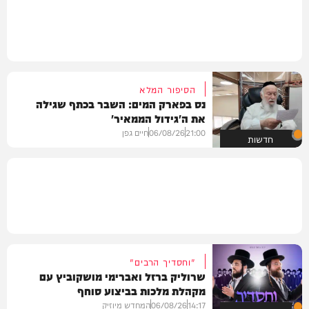
הסיפור המלא
נס בפארק המים: השבר בכתף שגילה
את ה'גידול הממאיר'
21:00
06/08/26
חיים גפן
חדשות
"וחסדיך הרבים"
שרוליק ברזל ואברימי מושקוביץ עם
מקהלת מלכות בביצוע סוחף
14:17
06/08/26
המחדש מיוזיק