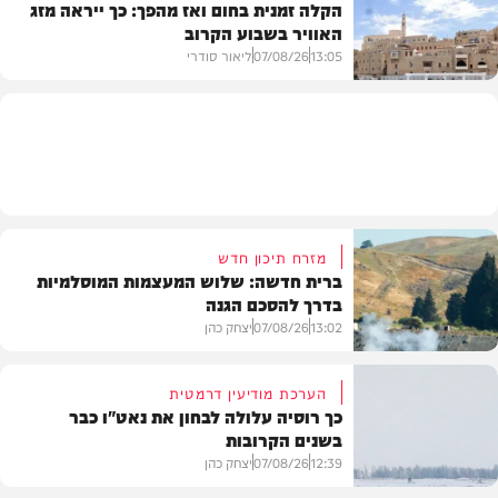
הקלה זמנית בחום ואז מהפך: כך ייראה מזג
האוויר בשבוע הקרוב
פוליטי
13:05
07/08/26
ליאור סודרי
מזג האוויר
מזרח תיכון חדש
ברית חדשה: שלוש המעצמות המוסלמיות
בדרך להסכם הגנה
13:02
07/08/26
יצחק כהן
הערכת מודיעין דרמטית
כך רוסיה עלולה לבחון את נאט"ו כבר
בשנים הקרובות
בעולם
12:39
07/08/26
יצחק כהן