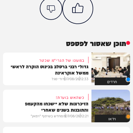
תוכן שאסור לפספס
במעונו של הגרי"מ שכטר
גדולי רבני ברסלב בכינוס הוקרה לראשי
ממשל אוקראינה
12:33
07/08/26
דודי סגל
חרדים
כשהאש בוערת!
הזיכרונות שלא יישכחו מהקעמפ
והתובנות בשנים שאחרי
12:21
07/08/26
המחדש בשיתוף "וימאן"
וידאו