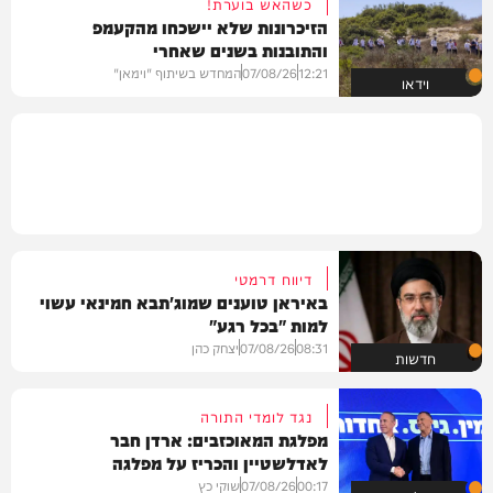
כשהאש בוערת!
הזיכרונות שלא יישכחו מהקעמפ
והתובנות בשנים שאחרי
12:21
07/08/26
המחדש בשיתוף "וימאן"
וידאו
דיווח דרמטי
באיראן טוענים שמוג'תבא חמינאי עשוי
למות "בכל רגע"
08:31
07/08/26
יצחק כהן
חדשות
נגד לומדי התורה
מפלגת המאוכזבים: ארדן חבר
לאדלשטיין והכריז על מפלגה
00:17
07/08/26
שוקי כץ