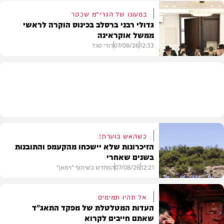
במעונו של הגרי"מ שכטר
גדולי רבני ברסלב בכינוס הוקרה לראשי
ממשל אוקראינה
בעולם
12:33
07/08/26
דודי סגל
חרדים
כשהאש בוערת!
הזיכרונות שלא יישכחו מהקעמפ והתובנות
בשנים שאחרי
12:21
07/08/26
המחדש בשיתוף "וימאן"
אל תהיו תמימים
העדות המטלטלת של מפקד התאג"ד
שאתם חייבים לקרוא
וידאו