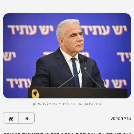
שכח את התואר. יאיר לפיד. צילום: אלעד גוטמן
א
גודל הטקסט
א