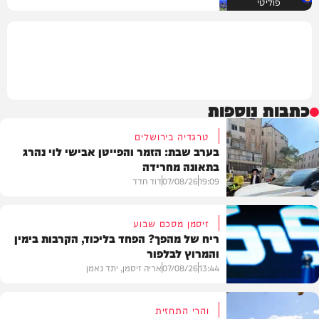
פוליטי
כתבות נוספות
טרגדיה בירושלים
בערב שבת: הזמר והפייטן אבישי לוי נהרג
בתאונה מחרידה
19:09
07/08/26
דוד חדד
זיסמן מסכם שבוע
ריח של מהפך? הפחד בליכוד, הקרבות בימין
והמרוץ לבלפור
בארץ
13:44
07/08/26
אריה זיסמן, יתד נאמן
והרי התחזית