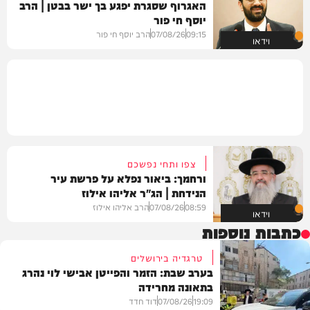
האגרוף שסגרת יפגע בך ישר בבטן | הרב
יוסף חי פור
09:15
07/08/26
הרב יוסף חי פור
וידאו
צפו ותחי נפשכם
ורחמך: ביאור נפלא על פרשת עיר
הנידחת | הג"ר אליהו אילוז
08:59
07/08/26
הרב אליהו אילוז
וידאו
כתבות נוספות
טרגדיה בירושלים
בערב שבת: הזמר והפייטן אבישי לוי נהרג
בתאונה מחרידה
19:09
07/08/26
דוד חדד