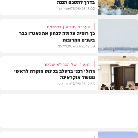
בדרך להסכם הגנה
13:02
07/08/26
יצחק כהן
הערכת מודיעין דרמטית
כך רוסיה עלולה לבחון את נאט"ו כבר
בשנים הקרובות
בעולם
12:39
07/08/26
יצחק כהן
במעונו של הגרי"מ שכטר
גדולי רבני ברסלב בכינוס הוקרה לראשי
ממשל אוקראינה
בעולם
12:33
07/08/26
דודי סגל
חרדים