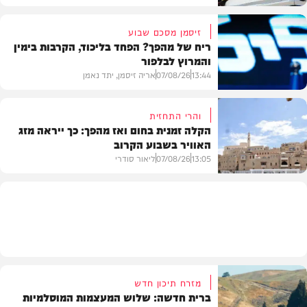
זיסמן מסכם שבוע
ריח של מהפך? הפחד בליכוד, הקרבות בימין
והמרוץ לבלפור
בארץ
13:44
07/08/26
אריה זיסמן, יתד נאמן
והרי התחזית
הקלה זמנית בחום ואז מהפך: כך ייראה מזג
האוויר בשבוע הקרוב
פוליטי
13:05
07/08/26
ליאור סודרי
מזג האוויר
מזרח תיכון חדש
ברית חדשה: שלוש המעצמות המוסלמיות