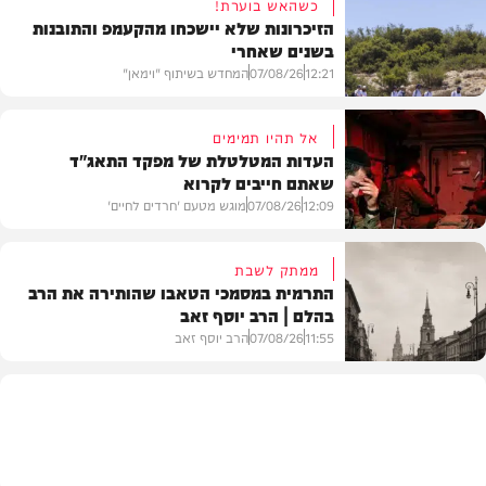
כשהאש בוערת!
הזיכרונות שלא יישכחו מהקעמפ והתובנות
בשנים שאחרי
12:21
07/08/26
המחדש בשיתוף "וימאן"
אל תהיו תמימים
העדות המטלטלת של מפקד התאג"ד
שאתם חייבים לקרוא
וידאו
12:09
07/08/26
מוגש מטעם 'חרדים לחיים'
ממתק לשבת
התרמית במסמכי הטאבו שהותירה את הרב
בהלם | הרב יוסף זאב
דעות
11:55
07/08/26
הרב יוסף זאב
בית המדרש