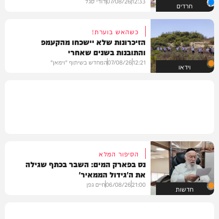
12:33
07/08/26
דודי סגל
חרדים
כשהאש בוערת!
הזיכרונות שלא יישכחו מהקעמפ
והתובנות בשנים שאחרי
12:21
07/08/26
המחדש בשיתוף "וימאן"
וידאו
הסיפור המלא
נס בפארק המים: השבר בכתף שגילה
את ה'גידול הממאיר'
21:00
06/08/26
חיים גפן
חדשות