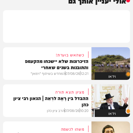
אולי יעניין אותך גם
כשהאש בוערת!
הזיכרונות שלא יישכחו מהקעמפ
והתובנות בשנים שאחרי
12:21
07/08/26
המחדש בשיתוף "וימאן"
וידאו
מציון תצא תורה
ההבדל בין רָאָה לרְאֵה | הגאון רבי ציון
כהן
10:20
07/08/26
הרב ציון כהן
וידאו
משהו לנשמה