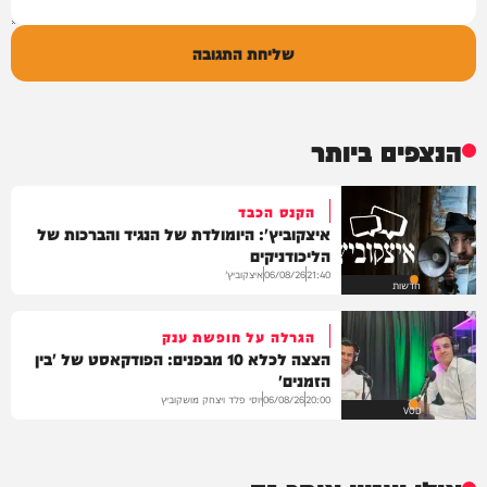
שליחת התגובה
הנצפים ביותר
הקנס הכבד
איצקוביץ': היומולדת של הנגיד והברכות של
הליכודניקים
איצקוביץ'
06/08/26
21:40
חדשות
הגרלה על חופשת ענק
הצצה לכלא 10 מבפנים: הפודקאסט של 'בין
הזמנים'
יוסי פלד ויצחק מושקוביץ
06/08/26
20:00
VOD