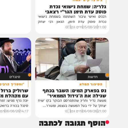
גלריות
בית צדיקים יעמוד
גלריה: שמחת נישואי נכדת
פוסק עדת תימן הגר"י רצאבי
רבנים ואישי ציבור השתתפו בשמחת נישואי
נכדת פוסק עדת תימן, הגאון רבי יצחק
רצאבי,...
11:00
05/08/26
חיים גפן
0
חדשות
סינגלים