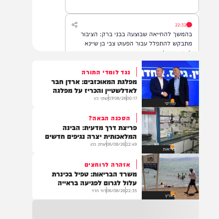
22:32
בהמשך להחייאה שבוצעה בבני ברק: הציבור
מתבקש להתפלל עבור הפעוט צבי בן שיינא
לרפואה שלמה
נגד לומדי התורה
מפלגת המאוכזבים: ארדן חבר
21:32
לאדלשטיין והכריז על מפלגה
בין הזמנים: שלושה בחורי ישיבות חולצו
00:17
07/08/26
שוקי כץ
פוליטי
מהכינרת לאחר שנסחפו לעומק האגם, בחוף
בלתי מוכרז כשהם על גבי אביזר ציפה.
הסכנה הבאה?
פריצת דרך מדעית: הבינה
המלאכותית יצרה נגיפים חדשים
22:49
06/08/26
יצחק כהן
21:31
בריאות
בני ברק: חובשים ופראמדיקים של ארגון הצלה
אזהרה לרוחצים
מבצעים פעולות החייאה על תינוק כבן שנה וחצי
משרד הבריאות: טפיל בכינרת
לאחר שנחנק משקית.
עלול לגרום לפגיעה בראייה
22:35
06/08/26
דוד חדד
בארץ