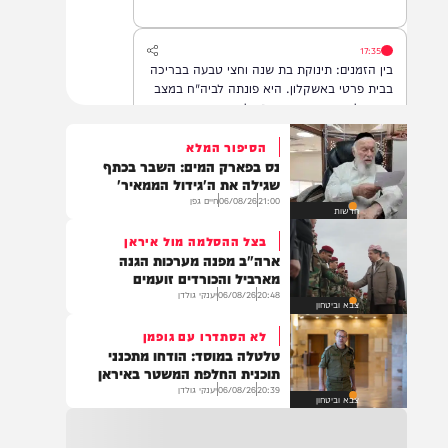
לרחמי שמים מרובים
17:35
בין הזמנים: תינוקת בת שנה וחצי טבעה בבריכה
בבית פרטי באשקלון. היא פונתה לביה"ח במצב
אנוש, לאחר שבוצעו בה פעולות החייאה
הסיפור המלא
נס בפארק המים: השבר בכתף
16:07
שגילה את ה'גידול הממאיר'
תושב מזרח ירושלים בן 25, טרזן חמאד, נעצר
21:00
06/08/26
חיים גפן
חדשות
היום (חמישי) לאחר שאיים ברצח על ח"כ צבי
סוכות
בצל ההסלמה מול איראן
ארה"ב מפנה מערכות הגנה
מארביל והכורדים זועמים
20:48
06/08/26
יענקי גולדן
15:34
צבא וביטחון
ביה"ח רמב״ם: בשורות טובות: התייצב מצבם של
לא הסתדרו עם גופמן
ארבעת הפצועים קשה בתקרית אתמול בלבנון,
טלטלה במוסד: הודחו מתכנני
אחד מהם שב לתקשר עם המשפחה
תוכנית החלפת המשטר באיראן
20:39
06/08/26
יענקי גולדן
צבא וביטחון