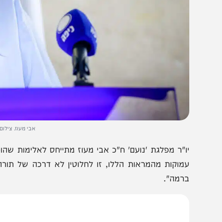
אבי מעוז. צילום: אריק מרמ
ו"ר מפלגת 'נועם' ח"כ אבי מעוז מתייחס לאלימות שהופגנה 
מוקות מהמראות הללו, זו לחלוטין לא דרכה של תורה ואני 
רמה".