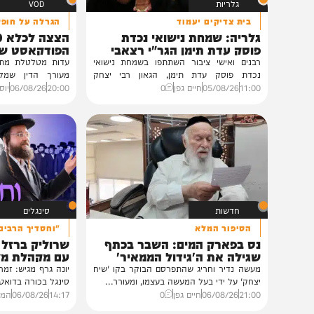
גלריות
VOD
בית צדיקים יעמוד
הגרלה על חופשת ענק
גלריה: שמחת נישואי נכדת
הצצה לכלא 0
פוסק עדת תימן הגר"י רצאבי
הפודקאסט של 'בין ה
רבנים ואישי ציבור השתתפו בשמחת נישואי
נכדת פוסק עדת תימן, הגאון רבי יצחק
מעורך הדין שמלווה את ב
רצאבי,...
ביקורת...
11:00
05/08/26
חיים גפן
0
20:00
06/08/26
יוסי פלד ויצ