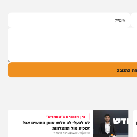
י מושקוביץ
יצוע סוחף
 שרוליק ברזל עם
ד אברימי...
ק
0
ל
בה