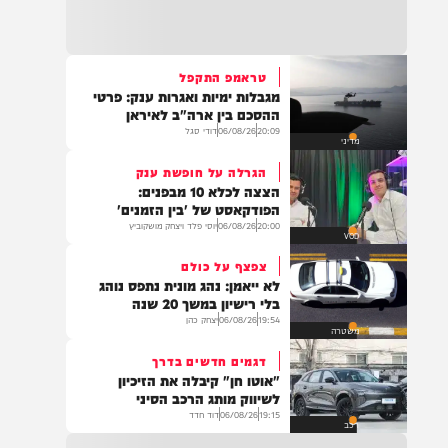
15:25
כוחות משטרה מתחנת אריאל פועלים להכוונת
תנועה בעקבות שריפת רכב בצידי כביש 5
בשומרון, שהתפשטה לשטח פתוח. ציר התנועה
לכיוון מערב נחסם לצורך פעולות כיבוי ומניעת
טראמפ התקפל
סיכון לנהגים. הנהגים מתבקשים לנסוע בדרכים
מגבלות ימיות ואגרות ענק: פרטי
חלופיות.
15:07
ההסכם בין ארה"ב לאיראן
.*👈📍 אהרונס מבוא חורון – רשמו ב-Waze*
20:09
06/08/26
דודי סגל
מדיני
🕖 פתוחים מ-19:00 בערב ועד השעות הקטנות
תבואו רעבים… תצאו מאושרים 😍 ווייז ישיר
הגרלה על חופשת ענק
להגעה – https://waze.com/ul/hsv8vjmkcy
הצצה לכלא 10 מבפנים:
הפודקאסט של 'בין הזמנים'
20:00
06/08/26
יוסי פלד ויצחק מושקוביץ
VOD
14:43
משרד הבריאות דיווח על מקרה מוות של אדם
צפצף על כולם
כבן 70 שחלה בקדחת מערב הנילוס.
לא ייאמן: נהג מונית נתפס נוהג
בלי רישיון במשך 20 שנה
19:54
06/08/26
יצחק כהן
משטרה
דגמים חדשים בדרך
14:29