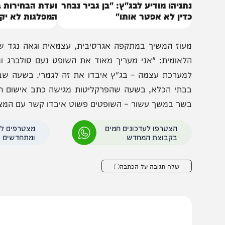
תניהו מודיע לבג"ץ: "בן גביר נבחר
ועדת הבחירות בהחלט
דין לא אפטר אותו"
המפלגות לא יקבלו את
הקריטי
עוז המשיך במתקפה אגרסיבית, עצמאית וגאה נגד שופטי ב
לאומית: "אני מעריך מאוד את השופט נעם סולברג ומעריך 
מערכת עצמה – בג"ץ איבדו את זה לגמרי. בשעה שבג"ץ מאפ
בתי הכלא, בשעה שהפרקליטות מגישה כתב אישום חמור נגד
שר במשך עשור – השופטים פשוט איבדו קשר עם המציאות וה
הצטרפו לעדכונים חמים
מצטרפים לערוץ
בקבוצת המחדש
ומתחדשים כל הזמן