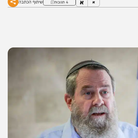
א
שיתוף הכתבה
א
4 תגובות