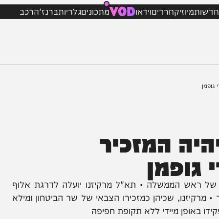
VOD
מיוזיק
חרדים
וידאו
מתכונים
גלריות
ברנז'ה
רכב
ה המזכיר
ופמן
אש הממשלה • תא"ל מרקיזנו יועלה לדרגת אלוף
זנו, שכיהן כמזכירו הצבאי של שר הביטחון ומילא