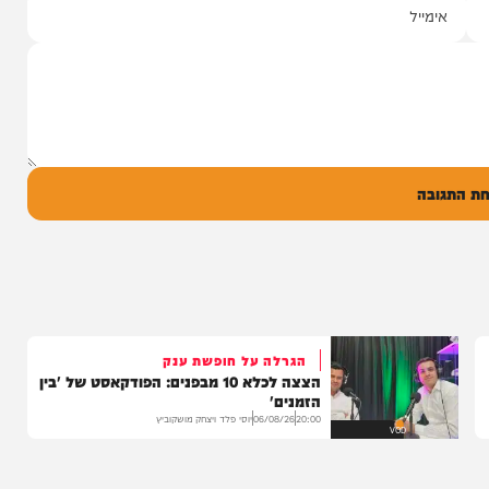
שרוליק ברזל ואברימי מושקוביץ
עם מקהלת מלכות בביצוע סוחף
יונה גרף מגיש: זמר החתונות שרוליק ברזל עם
סינגל בכורה בדואט מיוחד לצד אברימי...
14:17
06/08/26
המחדש מיוזיק
0
ל
בה