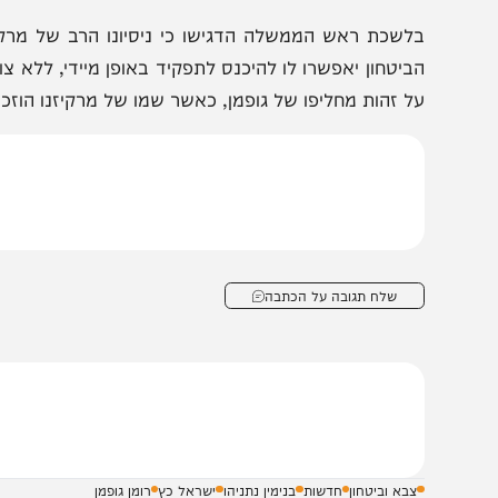
לטלה במוסד: הודחו מתכנני
תיעדו אנשי ביטחון ובס
וכנית החלפת המשטר באיראן
מאשקלון נאשמים בריג
לשכת ראש הממשלה הדגישו כי ניסיונו הרב של מרקיזנו בע
ביטחון יאפשרו לו להיכנס לתפקיד באופן מיידי, ללא צורך בתק
ל זהות מחליפו של גופמן, כאשר שמו של מרקיזנו הוזכר לצד 
שלח תגובה על הכתבה