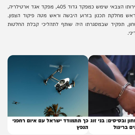
 המזכיר הצבאי פנוי והוביל לבחינת מספר מועמדים
מרקיזנו מביא עמו ניסיון פיקודי ומבצעי רחב. במהלך שירותו הצבאי שימש כמפקד גדוד 405, מפקד אגד ארטילריה,
 209, מפקד חטיבת האש 215, ראש מחלקת תכנון בזרוע היבשה וראש מטה פיקוד הצפון.
פקיד שבמסגרתו היה שותף לתהליכי קבלת החלטות