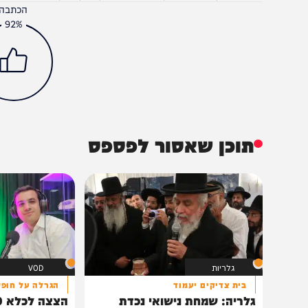
צבא וביטחון
חדשות
בנימין נתניהו
ישראל כץ
רומן גופמן
הכתבה עניינה א
92%
תוכן שאסור לפספס