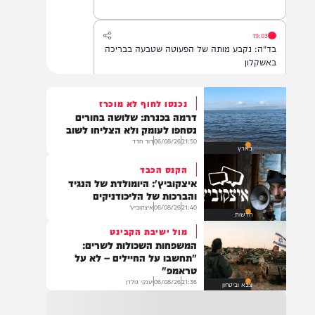
לאחר שנחנק משקית.
19:03
בד"ה: נקבע מותה של הפעוטה שטבעה בבריכה
באשקלון
נכנסו לחוף לא מוכרז
דרמה בכנרת: שלושה בחורים
18:06
נסחפו לעומק ולא הצליחו לשוב
העתירו בתפילה לרפואת התינוקת לינס רבקה
21:50
06/08/26
דוד חדד
בארץ
כהן בת תהילה, שטבעה באשקלון וזקוקה
לרחמי שמים מרובים
הקנס הכבד
איצקוביץ': היומולדת של הנגיד
והברכות של הליכודניקים
21:40
06/08/26
איצקוביץ'
17:35
חדשות
בין הזמנים: תינוקת בת שנה וחצי טבעה בבריכה
מול ישיבת הקבינט
בבית פרטי באשקלון. היא פונתה לביה"ח במצב
המשפחות השכולות לשרים:
אנוש, לאחר שבוצעו בה פעולות החייאה
"תחשבו על החיילים – לא על
טראמפ"