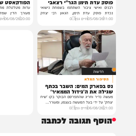
גלריות
VOD
בית צדיקים יעמוד
הגרלה על חופשת ענק
גלריה: שמחת נישואי נכדת
הצצה לכלא 0
פוסק עדת תימן הגר"י רצאבי
הפודקאסט של 'בין ה
רבנים ואישי ציבור השתתפו בשמחת נישואי
נכדת פוסק עדת תימן, הגאון רבי יצחק
מעורך הדין שמלווה את ב
רצאבי,...
ביקורת...
11:00
05/08/26
חיים גפן
0
20:00
06/08/26
יוסי פלד ויצ
חדשות
הסיפור המלא