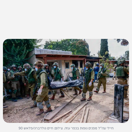
חיילי צה"ל מפנים גופות בכפר עזה. צילום: חיים גולדברג/פלאש 90