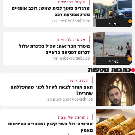
הקטל בכבישים
טרגדיה סמוך לבית שמש: רוכב אופניים
נהרג מפגיעת רכב
08:04
07/08/26
יצחק כהן
בארץ
אזהרה לרוחצים
משרד הבריאות: טפיל בכינרת עלול
לגרום לפגיעה בראייה
22:35
06/08/26
דוד חדד
בארץ
כתבות נוספות
הלכה יומית
האם מותר לצאת לטיול לפני שהתפללתם
שחרית?
11:09
07/08/26
הרב יהונתן ורנר
ניחוחות של שבת
טורטיה-רול בשר קצוץ וצנוברים במינימום
מאמץ
הלכה