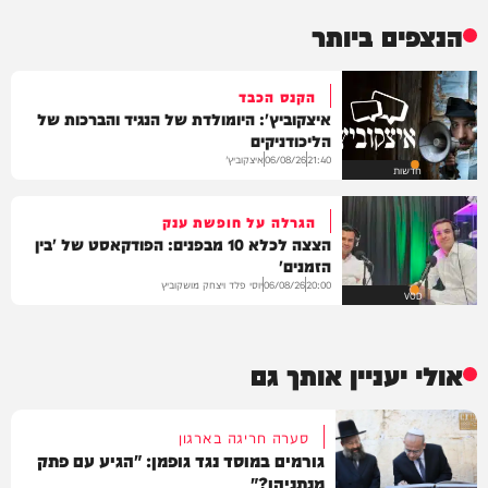
הנצפים ביותר
הקנס הכבד
איצקוביץ': היומולדת של הנגיד והברכות של
הליכודניקים
איצקוביץ'
06/08/26
21:40
חדשות
הגרלה על חופשת ענק
הצצה לכלא 10 מבפנים: הפודקאסט של 'בין
הזמנים'
יוסי פלד ויצחק מושקוביץ
06/08/26
20:00
VOD
אולי יעניין אותך גם
סערה חריגה בארגון
גורמים במוסד נגד גופמן: "הגיע עם פתק
מנתניהו?"