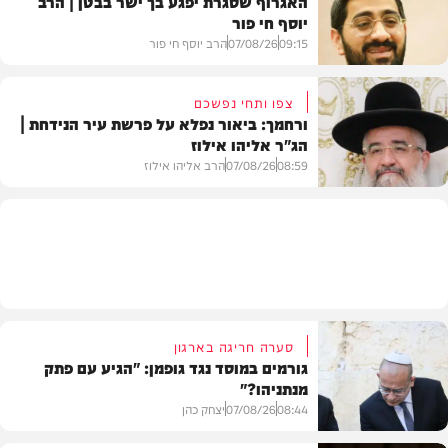
האגרוף שסגרת יפגע בך ישר בבטן | הרב
יוסף חי פור
וידאו
09:15
07/08/26
הרב יוסף חי פור
צפו ותחי נפשכם
ורחמך: ביאור נפלא על פרשת עיר הנידחת |
הג"ר אליהו אילוז
וידאו
08:59
07/08/26
הרב אליהו אילוז
וידאו
סערה חריגה בארגון
גורמים במוסד נגד גופמן: "הגיע עם פתק
מנתניהו?"
08:44
07/08/26
יצחק כהן