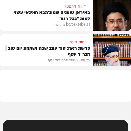
דיווח דרמטי
באיראן טוענים שמוג'תבא חמינאי עשוי
למות "בכל רגע"
צבא וביטחון
08:31
07/08/26
יצחק כהן
יחוה דעת
פרשת ראה: סוד עונג שבת ושמחת יום טוב |
הגר"ד יוסף
חדשות
08:25
07/08/26
רבי דוד יוסף
וידאו