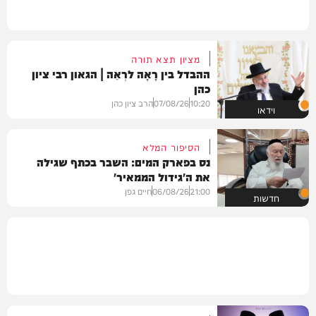
מציון תצא תורה
ההבדל בין רָאָה לרְאֵה | הגאון רבי ציון
כהן
10:20
07/08/26
הרב ציון כהן
וידאו
הסיפור המלא
נס בפארק המים: השבר בכתף שגילה
את ה'גידול הממאיר'
21:00
06/08/26
חיים גפן
חדשות