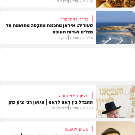
10:54
07/08/26
פנינה לוי
בדרך להסלמה?
סעודיה: איראן מתכננת מתקפה מתואמת על
נמלים ושדות תעופה
מתכונים
10:34
07/08/26
יצחק כהן
בעולם
מציון תצא תורה
ההבדל בין רָאָה לרְאֵה | הגאון רבי ציון כהן
10:20
07/08/26
הרב ציון כהן
משהו לנשמה