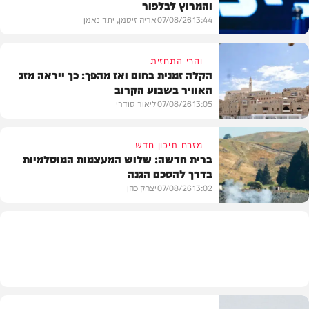
והמרוץ לבלפור
13:44
07/08/26
אריה זיסמן, יתד נאמן
והרי התחזית
הקלה זמנית בחום ואז מהפך: כך ייראה מזג
האוויר בשבוע הקרוב
פוליטי
13:05
07/08/26
ליאור סודרי
מזרח תיכון חדש
ברית חדשה: שלוש המעצמות המוסלמיות
בדרך להסכם הגנה
מזג האוויר
13:02
07/08/26
יצחק כהן
בעולם