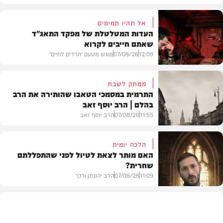
אל תהיו תמימים
העדות המטלטלת של מפקד התאג"ד
שאתם חייבים לקרוא
12:09
07/08/26
מוגש מטעם 'חרדים לחיים'
ממתק לשבת
התרמית במסמכי הטאבו שהותירה את הרב
בהלם | הרב יוסף זאב
דעות
11:55
07/08/26
הרב יוסף זאב
הלכה יומית
האם מותר לצאת לטיול לפני שהתפללתם
שחרית?
בית המדרש
11:09
07/08/26
הרב יהונתן ורנר