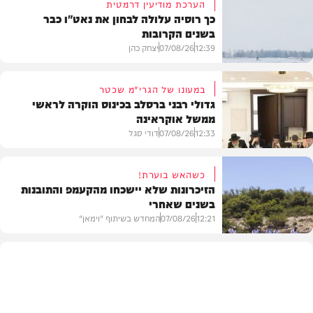
הערכת מודיעין דרמטית
כך רוסיה עלולה לבחון את נאט"ו כבר
בשנים הקרובות
12:39
07/08/26
יצחק כהן
במעונו של הגרי"מ שכטר
גדולי רבני ברסלב בכינוס הוקרה לראשי
ממשל אוקראינה
בעולם
12:33
07/08/26
דודי סגל
כשהאש בוערת!
הזיכרונות שלא יישכחו מהקעמפ והתובנות
בשנים שאחרי
חרדים
12:21
07/08/26
המחדש בשיתוף "וימאן"
וידאו