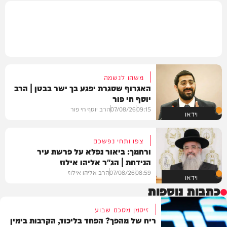
משהו לנשמה
האגרוף שסגרת יפגע בך ישר בבטן | הרב
יוסף חי פור
09:15
07/08/26
הרב יוסף חי פור
וידאו
צפו ותחי נפשכם
ורחמך: ביאור נפלא על פרשת עיר
הנידחת | הג"ר אליהו אילוז
08:59
07/08/26
הרב אליהו אילוז
וידאו
כתבות נוספות
זיסמן מסכם שבוע
ריח של מהפך? הפחד בליכוד, הקרבות בימין