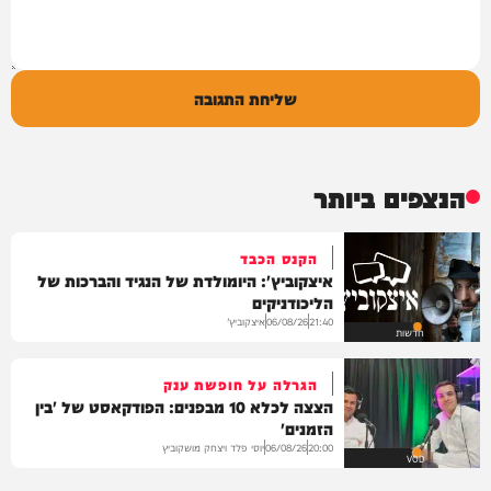
שליחת התגובה
הנצפים ביותר
הקנס הכבד
איצקוביץ': היומולדת של הנגיד והברכות של
הליכודניקים
איצקוביץ'
06/08/26
21:40
חדשות
הגרלה על חופשת ענק
הצצה לכלא 10 מבפנים: הפודקאסט של 'בין
הזמנים'
יוסי פלד ויצחק מושקוביץ
06/08/26
20:00
VOD