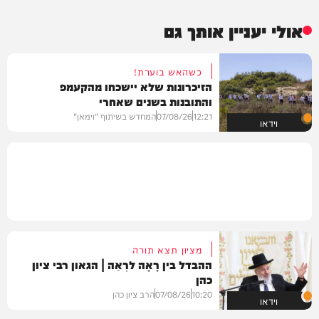
אולי יעניין אותך גם
כשהאש בוערת!
הזיכרונות שלא יישכחו מהקעמפ
והתובנות בשנים שאחרי
12:21
07/08/26
המחדש בשיתוף "וימאן"
וידאו
מציון תצא תורה
ההבדל בין רָאָה לרְאֵה | הגאון רבי ציון
כהן
10:20
07/08/26
הרב ציון כהן
וידאו