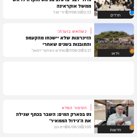
ממשל אוקראינה
12:33
07/08/26
דודי סגל
חרדים
כשהאש בוערת!
הזיכרונות שלא יישכחו מהקעמפ
והתובנות בשנים שאחרי
12:21
07/08/26
המחדש בשיתוף "וימאן"
וידאו
הסיפור המלא
נס בפארק המים: השבר בכתף שגילה
את ה'גידול הממאיר'
21:00
06/08/26
חיים גפן
חדשות