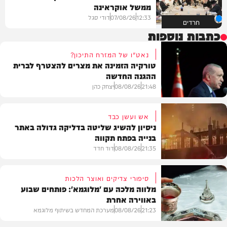
ממשל אוקראינה
12:33
07/08/26
דודי סגל
חרדים
כתבות נוספות
נאט"ו של המזרח התיכון?
טורקיה הזמינה את מצרים להצטרף לברית
ההגנה החדשה
21:48
08/08/26
יצחק כהן
אש ועשן כבד
ניסיון להשיג שליטה בדליקה גדולה באתר
בנייה בפתח תקווה
חדשות
21:35
08/08/26
דוד חדד
סיפורי צדיקים ואוצר הלכות
מלווה מלכה עם 'מלוגמא': פותחים שבוע
באווירה אחרת
חדשות
21:23
08/08/26
מערכת המחדש בשיתוף מלוגמא