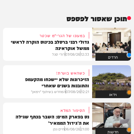
תוכן שאסור לפספס
במעונו של הגרי"מ שכטר
גדולי רבני ברסלב בכינוס הוקרה לראשי
ממשל אוקראינה
12:33
07/08/26
דודי סגל
חרדים
כשהאש בוערת!
הזיכרונות שלא יישכחו מהקעמפ
והתובנות בשנים שאחרי
12:21
07/08/26
המחדש בשיתוף "וימאן"
וידאו
הסיפור המלא
נס בפארק המים: השבר בכתף שגילה
את ה'גידול הממאיר'
21:00
06/08/26
חיים גפן
חדשות