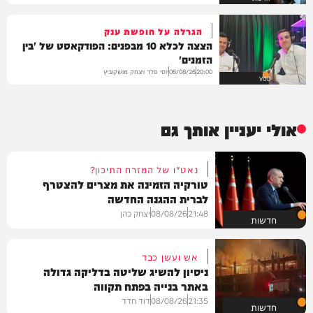
הגרלה על חופשת ענק
הצצה לכלא 10 מבפנים: הפודקאסט של 'בין
הזמנים'
יוסי פלד ויצחק מושקוביץ
06/08/26
20:00
VOD
אולי יעניין אותך גם
נאט"ו של המזרח התיכון?
טורקיה הזמינה את מצרים להצטרף
לברית ההגנה החדשה
21:48
08/08/26
יצחק כהן
חדשות
אש ועשן כבד
ניסיון להשיג שליטה בדליקה גדולה
באתר בנייה בפתח תקווה
21:35
08/08/26
דוד חדד
חדשות