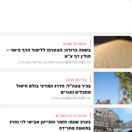
פרשת שבוע
פותחים שבוע
בשפה ברורה: הצטרפו ללימוד הדף היומי –
חולין דף צ"ט
21:12
08/08/26
מערכת המחדש בשיתוף מכון הדרן
בדרום לבנון
בכיר בצה"ל: הדרג המדיני בולם חיסול
מחבלים נצורים
בית המדרש
21:12
08/08/26
יענקי גולדן
טרגדיה בירושלים
בערב שבת: הזמר והפייטן אבישי לוי נהרג
בתאונה מחרידה
חדשות