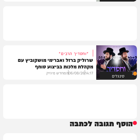
"וחסדיך הרבים"
שרוליק ברזל ואברימי מושקוביץ עם
מקהלת מלכות בביצוע סוחף
14:17
06/08/26
המחדש מיוזיק
סינגלים
הוסף תגובה לכתבה
שם