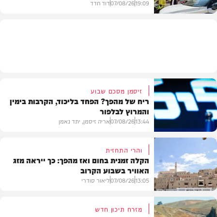
19:09
07/08/26
דוד חדד
בארץ
זיסמן מסכם שבוע
ריח של מהפך? הפחד בליכוד, הקרבות בימין
והמרוץ לבלפור
13:44
07/08/26
אריה זיסמן, יתד נאמן
והרי התחזית
הקלה זמנית בחום ואז מהפך: כך ייראה מזג
האוויר בשבוע הקרוב
פוליטי
13:05
07/08/26
ליאור סודרי
מזרח תיכון חדש