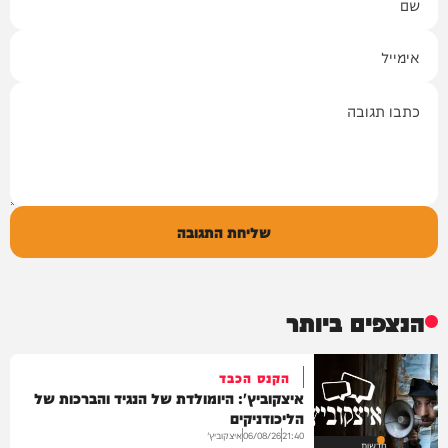
אימייל
תגובה
שליחת התגובה
הנצפים ביותר
הקנס הכבד
איצקוביץ': היומולדת של הנגיד והברכות של
הליכודניקים
איצקוביץ'
06/08/26
21:40
חדשות