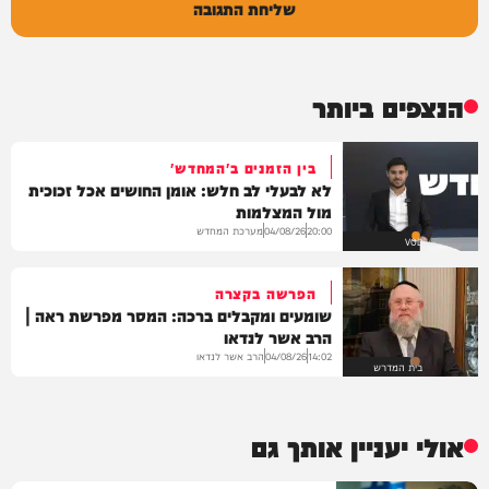
שליחת התגובה
הנצפים ביותר
בין הזמנים ב'המחדש'
לא לבעלי לב חלש: אומן החושים אכל זכוכית
מול המצלמות
מערכת המחדש
04/08/26
20:00
VOD
הפרשה בקצרה
שומעים ומקבלים ברכה: המסר מפרשת ראה |
הרב אשר לנדאו
הרב אשר לנדאו
04/08/26
14:02
בית המדרש
אולי יעניין אותך גם