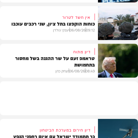
אין חשד לטרור
כוחות הוקפצו בתל ציון, שני רכבים עוכבו
חדשות
09:12
06/08/26
יענקי גולדן
דיון מתוח
טראמפ זעם על שר ההגנה בשל מחסור
בתחמושת
חדשות
08:49
06/08/26
יצחק כהן
חדשות
דיון חירום במערכת הביטחון
כך תתמודד ישראל עם איום רחפני הנפץ