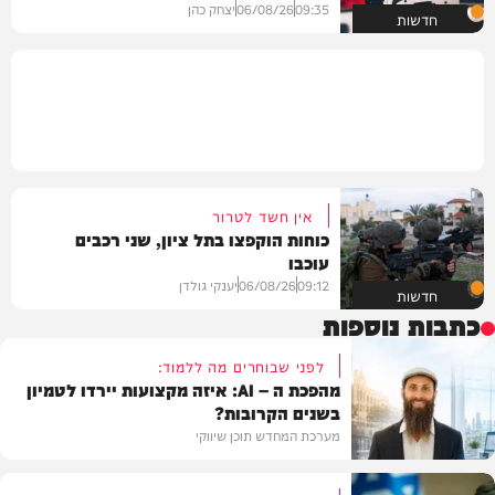
09:35
06/08/26
יצחק כהן
חדשות
אין חשד לטרור
כוחות הוקפצו בתל ציון, שני רכבים
עוכבו
09:12
06/08/26
יענקי גולדן
חדשות
כתבות נוספות
לפני שבוחרים מה ללמוד:
מהפכת ה – AI: איזה מקצועות יירדו לטמיון
בשנים הקרובות?
מערכת המחדש תוכן שיווקי