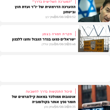
"המערכה השלישית בדרך"
ההערכה הדרמטית של יו"ר ועדת חוץ
וביטחון
תוכן שיווקי
09:52
06/08/26
שוקי כץ
תקרית חמורה בצפון
ישראלים פגעו בגדר הגבול וחצו ללבנון
חדשות
09:46
06/08/26
יענקי גולדן
חדשות
סיכול התנקשות בדרך להשבעה
אוטובוס ממולכד במאות קילוגרמים של
חומר נפץ אותר בקולומביה
09:35
06/08/26
יצחק כהן