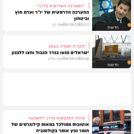
"המערכה השלישית בדרך"
ההערכה הדרמטית של יו"ר ועדת חוץ
וביטחון
09:52
06/08/26
שוקי כץ
חדשות
תקרית חמורה בצפון
ישראלים פגעו בגדר הגבול וחצו ללבנון
09:46
06/08/26
יענקי גולדן
חדשות
סיכול התנקשות בדרך להשבעה
אוטובוס ממולכד במאות קילוגרמים של
חומר נפץ אותר בקולומביה