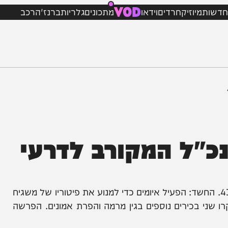
VOD
מיוזיק
חרדים
וידאו
מתכונים
גלריות
ברנז'ה
רכב
ל המקורב לדרעי
רד ממשלתי ממפלגת ש"ס נחקר בלהב 433. החשד: הפעיל איומים כדי למנוע את פיטוריו של משגיח
בכירים נוספים בגין מרמה והפרת אמונים. הפרשה