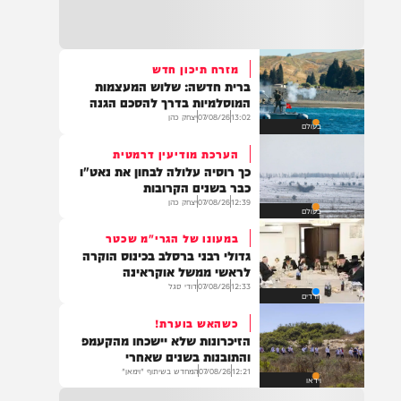
22:32
בהמשך להחייאה שבוצעה בבני ברק: הציבור
מתבקש להתפלל עבור הפעוט צבי בן שיינא
לרפואה שלמה
מזרח תיכון חדש
ברית חדשה: שלוש המעצמות
21:32
המוסלמיות בדרך להסכם הגנה
בין הזמנים: שלושה בחורי ישיבות חולצו
13:02
07/08/26
יצחק כהן
בעולם
מהכינרת לאחר שנסחפו לעומק האגם, בחוף
בלתי מוכרז כשהם על גבי אביזר ציפה.
הערכת מודיעין דרמטית
כך רוסיה עלולה לבחון את נאט"ו
כבר בשנים הקרובות
12:39
07/08/26
יצחק כהן
בעולם
21:31
בני ברק: חובשים ופראמדיקים של ארגון הצלה
במעונו של הגרי"מ שכטר
מבצעים פעולות החייאה על תינוק כבן שנה וחצי
גדולי רבני ברסלב בכינוס הוקרה
לאחר שנחנק משקית.
לראשי ממשל אוקראינה
12:33
07/08/26
דודי סגל
חרדים
כשהאש בוערת!
19:03