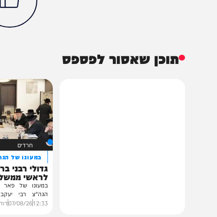
חדשות
משטרה
להב 433
משטרת ישראל
ש"ס
הכתבה עניינה א
40%
תוכן שאסור לפספס
חרדים