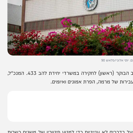
מנכ"ל משרד ממשלתי המזוהה עם מפלגת ש"ס התייצב הבוקר (ראשון) לחקירה במשרדי יחידת להב 433. המנכ"ל,
של מרמה, הפרת אמונים ואיומים.