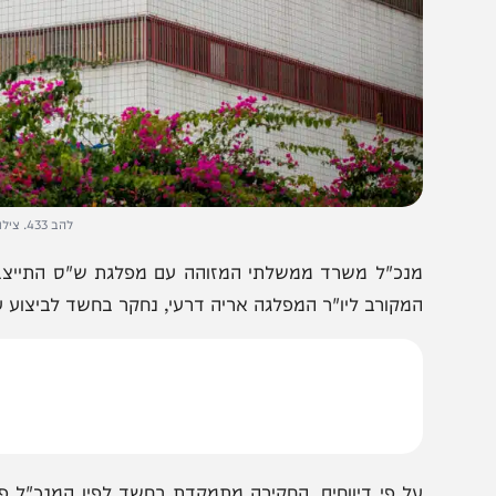
להב 433. צילום: יוסי אלוני/פלאש 90
מקורב ליו"ר המפלגה אריה דרעי, נחקר בחשד לביצוע עבירות 