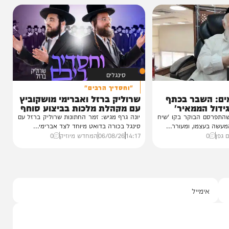
טר
ינוס הוקרה
ינה
ן חסידי ברסלב
כטער שליט"א,
סינגלים
"וחסדיך הרבים"
שבר בכתף
שרוליק ברזל ואברימי מושקוביץ
ממאיר'
עם מקהלת מלכות בביצוע סוחף
הבוקר בקו 'שיח
יונה גרף מגיש: זמר החתונות שרוליק ברזל עם
מו, ומעורר...
סינגל בכורה בדואט מיוחד לצד אברימי...
14:17
06/08/26
המחדש מיוזיק
0