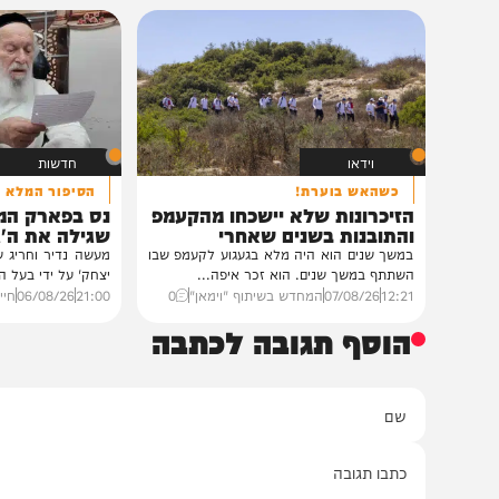
במעונו של הגרי"מ שכ
גדולי רבני ברסלב בכ
לראשי ממשל אוקרא
במעונו של פאר הדור וזק
הגה"צ רבי יעקב מאיר ש
ובהשתתפות...
12:33
07/08/26
דודי סגל
0
וידאו
חדשות
כשהאש בוערת!
הסיפור המלא
הזיכרונות שלא יישכחו מהקעמפ
נס בפארק המים: ה
והתובנות בשנים שאחרי
שגילה את ה'גידול ה
במשך שנים הוא היה מלא בגעגוע לקעמפ שבו
מעשה נדיר וחריג שהתפרסם 
השתתף במשך שנים. הוא זכר איפה...
יצחק' על ידי בעל המעשה בעצ
12:21
07/08/26
המחדש בשיתוף "וימאן"
0
21:00
06/08/26
חיים גפן
0