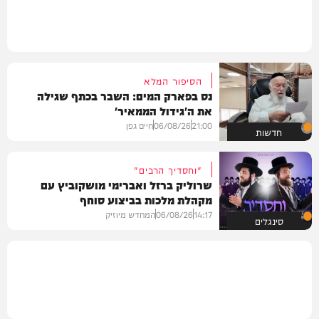
הסיפור המלא
נס בפארק המים: השבר בכתף שגילה
את ה'גידול הממאיר'
21:00
06/08/26
חיים גפן
חדשות
"וחסדיך הרבים"
שרוליק ברזל ואברימי מושקוביץ עם
מקהלת מלכות בביצוע סוחף
14:17
06/08/26
המחדש מיוזיק
סינגלים