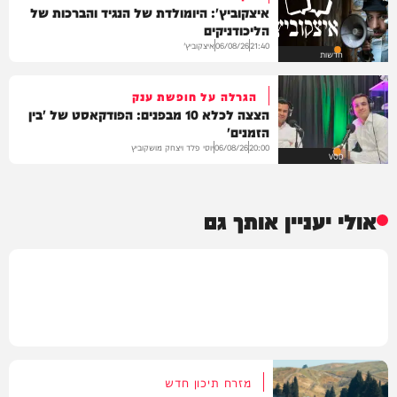
איצקוביץ': היומולדת של הנגיד והברכות של
הליכודניקים
איצקוביץ'
06/08/26
21:40
חדשות
הגרלה על חופשת ענק
הצצה לכלא 10 מבפנים: הפודקאסט של 'בין
הזמנים'
יוסי פלד ויצחק מושקוביץ
06/08/26
20:00
VOD
אולי יעניין אותך גם
מזרח תיכון חדש