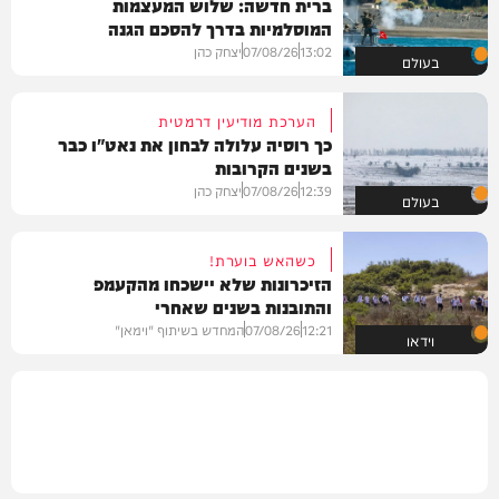
ברית חדשה: שלוש המעצמות
המוסלמיות בדרך להסכם הגנה
13:02
07/08/26
יצחק כהן
בעולם
הערכת מודיעין דרמטית
כך רוסיה עלולה לבחון את נאט"ו כבר
בשנים הקרובות
12:39
07/08/26
יצחק כהן
בעולם
כשהאש בוערת!
הזיכרונות שלא יישכחו מהקעמפ
והתובנות בשנים שאחרי
12:21
07/08/26
המחדש בשיתוף "וימאן"
וידאו