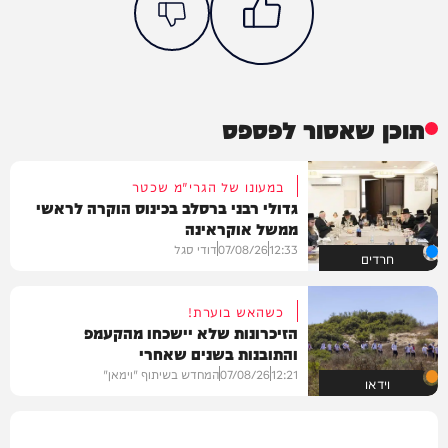
תוכן שאסור לפספס
במעונו של הגרי"מ שכטר
גדולי רבני ברסלב בכינוס הוקרה לראשי
ממשל אוקראינה
12:33
07/08/26
דודי סגל
חרדים
כשהאש בוערת!
הזיכרונות שלא יישכחו מהקעמפ
והתובנות בשנים שאחרי
12:21
07/08/26
המחדש בשיתוף "וימאן"
וידאו