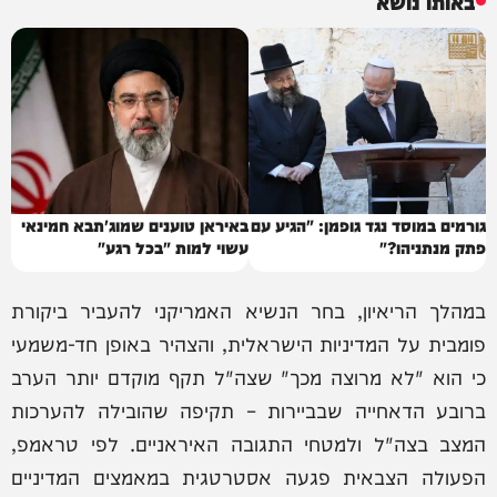
באותו נושא
גורמים במוסד נגד גופמן: "הגיע עם
באיראן טוענים שמוג'תבא חמינאי
פתק מנתניהו?"
עשוי למות "בכל רגע"
במהלך הריאיון, בחר הנשיא האמריקני להעביר ביקורת
פומבית על המדיניות הישראלית, והצהיר באופן חד-משמעי
כי הוא "לא מרוצה מכך" שצה"ל תקף מוקדם יותר הערב
ברובע הדאחייה שבביירות – תקיפה שהובילה להערכות
המצב בצה"ל ולמטחי התגובה האיראניים. לפי טראמפ,
הפעולה הצבאית פגעה אסטרטגית במאמצים המדיניים