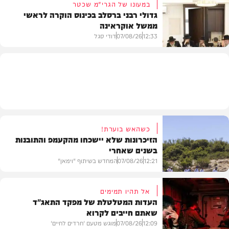
במעונו של הגרי"מ שכטר
גדולי רבני ברסלב בכינוס הוקרה לראשי
ממשל אוקראינה
בעולם
12:33
07/08/26
דודי סגל
חרדים
כשהאש בוערת!
הזיכרונות שלא יישכחו מהקעמפ והתובנות
בשנים שאחרי
12:21
07/08/26
המחדש בשיתוף "וימאן"
אל תהיו תמימים
העדות המטלטלת של מפקד התאג"ד
שאתם חייבים לקרוא
וידאו
12:09
07/08/26
מוגש מטעם 'חרדים לחיים'