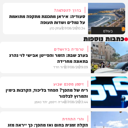
בדרך להסלמה?
סעודיה: איראן מתכננת מתקפה מתואמת
על נמלים ושדות תעופה
10:34
07/08/26
יצחק כהן
בעולם
כתבות נוספות
טרגדיה בירושלים
בערב שבת: הזמר והפייטן אבישי לוי נהרג
בתאונה מחרידה
19:09
07/08/26
דוד חדד
זיסמן מסכם שבוע
ריח של מהפך? הפחד בליכוד, הקרבות בימין
והמרוץ לבלפור
בארץ
13:44
07/08/26
אריה זיסמן, יתד נאמן
והרי התחזית
הקלה זמנית בחום ואז מהפך: כך ייראה מזג