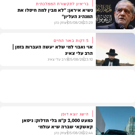
בריאיון לתקשורת הממלכתית
נשיא איראן: "לא מבין למה חיסלו את
המנהיג העליון"
תוכן שיווקי
23:29
05/08/26
יצחק כהן
5 דקות באור החיים
אוי ואבוי למי שלא יעשה העברות בזמן |
הרב עלי צאיג
בעולם
23:10
05/08/26
הרב עלי צאיג
בית המדרש
הישג יוצא דופן
כמעט 2,000 ק"מ בלי תדלוק: ניסאן
קאשקאי שברה שיא עולמי
22:44
05/08/26
יצחק כהן