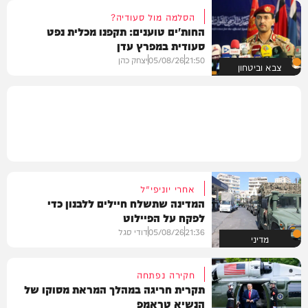
הסלמה מול סעודיה?
החות'ים טוענים: תקפנו מכלית נפט
סעודית במפרץ עדן
21:50
05/08/26
יצחק כהן
צבא וביטחון
אחרי יוניפי"ל
המדינה שתשלח חיילים ללבנון כדי
לפקח על הפיילוט
21:36
05/08/26
דודי סגל
מדיני
חקירה נפתחה
תקרית חריגה במהלך המראת מסוקו של
הנשיא טראמפ