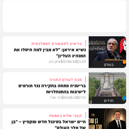
בריאיון לתקשורת הממלכתית
נשיא איראן: "לא מבין למה חיסלו את
המנהיג העליון"
23:29
05/08/26
יצחק כהן
בעולם
מכה לעולם התורה
בריטניה פתחה בחקירה נגד תורמים
לישיבות בהתנחלויות
21:12
05/08/26
דודי סגל
חרדים
קצבי ומלא באמונה
חיים ישראל בסינגל חדש ומקפיץ – "בן
של מלך העולם"