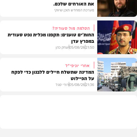
את האורחים שלכם.
מערכת המחדש תוכן שיווקי
הסלמה מול סעודיה?
החות'ים טוענים: תקפנו מכלית נפט סעודית
במפרץ עדן
תוכן שיווקי
21:50
05/08/26
יצחק כהן
אחרי יוניפי"ל
המדינה שתשלח חיילים ללבנון כדי לפקח
על הפיילוט
צבא וביטחון
21:36
05/08/26
דודי סגל
מדיני