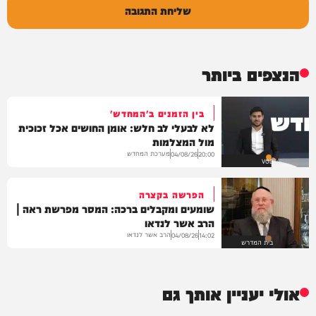
שליחת התגובה
הנצפים ביותר
בין הזמנים ב'המחדש'
לא לבעלי לב חלש: אומן החושים אכל זכוכית
מול המצלמות
מערכת המחדש
04/08/26
20:00
VOD
הפרשה בקצרה
שומעים ומקבלים ברכה: המסר מפרשת ראה |
הרב אשר לנדאו
הרב אשר לנדאו
04/08/26
14:02
בית המדרש
אולי יעניין אותך גם