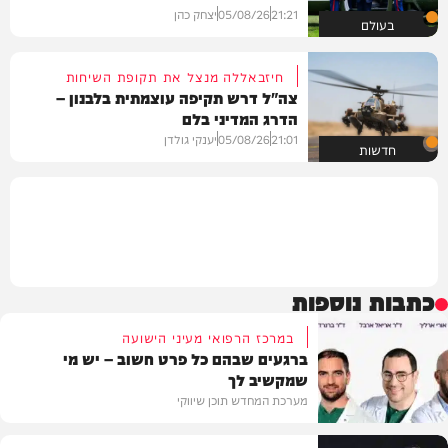
21:21
05/08/26
יצחק כהן
בעולם
חיזבאללה מנצל את תקופת השיחות
צה"ל דרש תקיפה עוצמתית בלבנון –
הדרג המדיני בלם
21:01
05/08/26
יענקי גולדן
חדשות
כתבות נוספות
במרכז הרפואי מעיני הישועה
ברגעים שבהם כל פרט חשוב – יש מי
שמקשיב לך
מערכת המחדש תוכן שיווקי