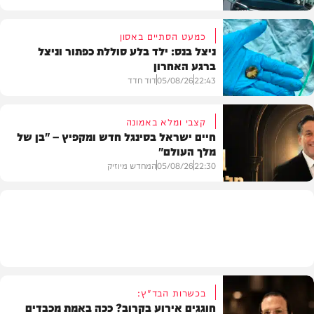
כמעט הסתיים באסון
ניצל בנס: ילד בלע סוללת כפתור וניצל
ברגע האחרון
חדשות הרכב
22:43
05/08/26
דוד חדד
קצבי ומלא באמונה
חיים ישראל בסינגל חדש ומקפיץ – "בן של
מלך העולם"
בריאות
22:30
05/08/26
המחדש מיוזיק
חדש במוזיקה
בכשרות הבד"ץ:
חוגגים אירוע בקרוב? ככה באמת מכבדים