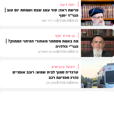
יחוה דעת
פרשת ראה: סוד עונג שבת ושמחת יום טוב |
הגר"ד יוסף
08:25
07/08/26
רבי דוד יוסף
בן פורת יוסף
מה באמת מסתתר מאחורי הפיתוי המתוק? |
הגר"י הללויה
וידאו
08:12
07/08/26
מערכת המחדש
הקטל בכבישים
טרגדיה סמוך לבית שמש: רוכב אופניים
נהרג מפגיעת רכב
וידאו
08:04
07/08/26
יצחק כהן
בארץ