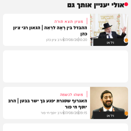
אולי יעניין אותך גם
מציון תצא תורה
ההבדל בין רָאָה לרְאֵה | הגאון רבי ציון
כהן
10:20
07/08/26
הרב ציון כהן
וידאו
משהו לנשמה
האגרוף שסגרת יפגע בך ישר בבטן | הרב
יוסף חי פור
09:15
07/08/26
הרב יוסף חי פור
וידאו