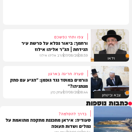
צפו ותחי נפשכם
ורחמך: ביאור נפלא על פרשת עיר
הנידחת | הג"ר אליהו אילוז
08:59
07/08/26
הרב אליהו אילוז
וידאו
סערה חריגה בארגון
גורמים במוסד נגד גופמן: "הגיע עם פתק
מנתניהו?"
08:44
07/08/26
יצחק כהן
צבא וביטחון
כתבות נוספות
בדרך להסלמה?
סעודיה: איראן מתכננת מתקפה מתואמת על
נמלים ושדות תעופה
10:34
07/08/26
יצחק כהן