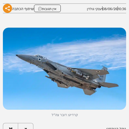
שיתוף הכתבה
10:36
08/06/26
יענקי גולדן
אין תגובות
קרדיט: דובר צה"ל
א
גודל הטקסט
א