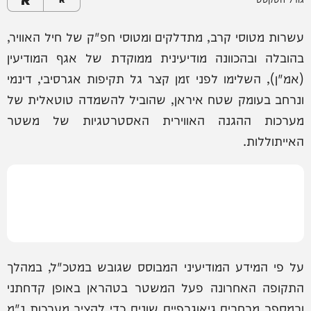
עשרות מטוסי קרב, מתדלקים ומטוסי חפ"ק של חיל האוויר,
בהובלה ובהכוונה מודיעינית ממוקדת של אגף המודיעין
(אמ"ן), השלימו לפני זמן קצר גל תקיפות אגרסיבי, דינמי
ונרחב בעומק שטח איראן, שהוביל להשמדה טוטאלית של
מערכות ההגנה האווירית האסטרטגיות של משטר
האייתוללות.
על פי המידע המודיעיני המבוסס שגובש במטכ"ל, במהלך
התקופה האחרונה פעל המשטר בטהראן באופן קדחתני
ובמספר מרחבים גיאוגרפיים שונים כדי להציב מערכות נ"מ