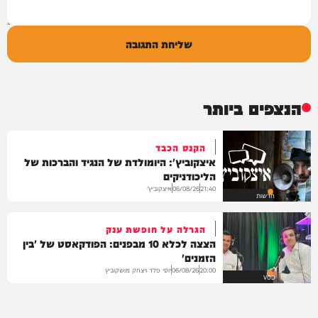
שליחת התגובה
הנצפים ביותר
הקנס הכבד
איצקוביץ': היומולדת של הנגיד והברכות של
הליכודניקים
איצקוביץ'
06/08/26
21:40
חדשות
הגרלה על חופשת ענק
הצצה לכלא 10 מבפנים: הפודקאסט של 'בין
הזמנים'
יוסי פלד ויצחק מושקוביץ
06/08/26
20:00
VOD