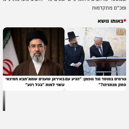
ומכ"ם מתקדמות
באותו נושא
גורמים במוסד נגד גופמן: "הגיע עם
באיראן טוענים שמוג'תבא חמינאי
פתק מנתניהו?"
עשוי למות "בכל רגע"