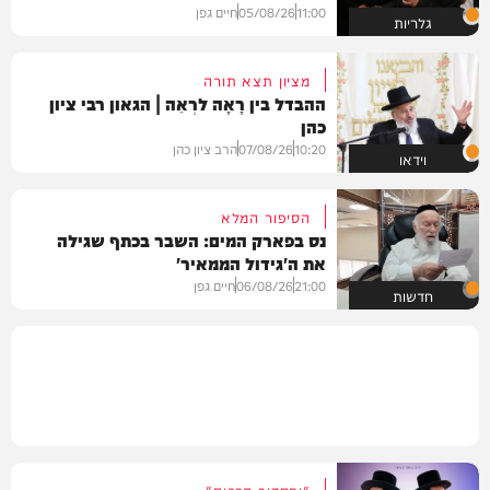
11:00
05/08/26
חיים גפן
גלריות
מציון תצא תורה
ההבדל בין רָאָה לרְאֵה | הגאון רבי ציון
כהן
10:20
07/08/26
הרב ציון כהן
וידאו
הסיפור המלא
נס בפארק המים: השבר בכתף שגילה
את ה'גידול הממאיר'
21:00
06/08/26
חיים גפן
חדשות
"וחסדיך הרבים"