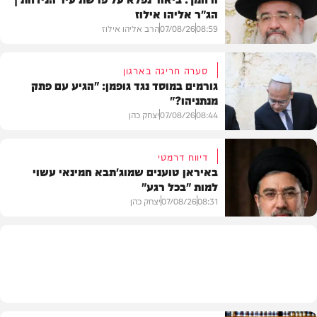
הג"ר אליהו אילוז
08:59
07/08/26
הרב אליהו אילוז
סערה חריגה בארגון
גורמים במוסד נגד גופמן: "הגיע עם פתק
מנתניהו?"
וידאו
08:44
07/08/26
יצחק כהן
דיווח דרמטי
באיראן טוענים שמוג'תבא חמינאי עשוי
למות "בכל רגע"
צבא וביטחון
08:31
07/08/26
יצחק כהן
חדשות