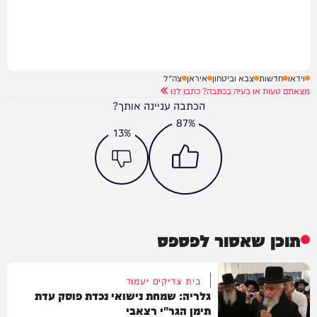
וידאו
חדשות
צבא וביטחון
איראן
צה"ל
מצאתם טעות או בעיה בכתבה? כתבו לנו
הכתבה עניינה אותך?
87%
13%
תוכן שאסור לפספס
בית צדיקים יעמוד
גלריה: שמחת נישואי נכדת פוסק עדת
תימן הגר"י רצאבי