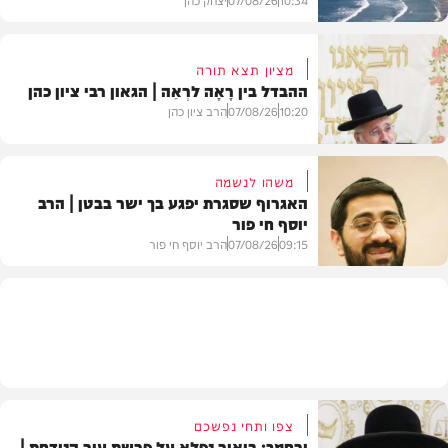
מציון תצא תורה
ההבדל בין רָאָה לרְאֵה | הגאון רבי ציון כהן
בעולם
10:20
07/08/26
הרב ציון כהן
משהו לנשמה
האגרוף שסגרת יפגע בך ישר בבטן | הרב
יוסף חי פור
וידאו
09:15
07/08/26
הרב יוסף חי פור
וידאו
צפו ותחי נפשכם
ורחמך: ביאור נפלא על פרשת עיר הנידחת |