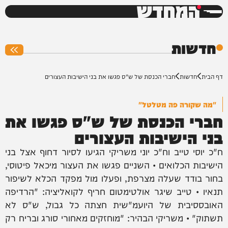
המחדש
0%
חדשות
דף הבית
חדשות
חברי הכנסת של ש"ס פגשו את בני הישיבות העצורים
"מה שקורה פה מטלטל"
חברי הכנסת של ש"ס פגשו את
בני הישיבות העצורים
ח"כ יוסי טייב וח"כ יוני משריקי הגיעו לסיור דחוף אצל בני
הישיבות הכלואים • השניים פגשו את העצור מיכאל פיטוסי,
בחור בודד שעלה מצרפת, ופעלו מול מפקד הכלא לשיפור
תנאיו • טייב שיגר אולטימטום חריף לקואליציה: "הרדיפה
האובססיבית של היועמ"שית חצתה כל גבול, ש"ס לא
תשתוק" • משריקי הבהיר: "מוחזקים מאחורי סורג ובריח רק