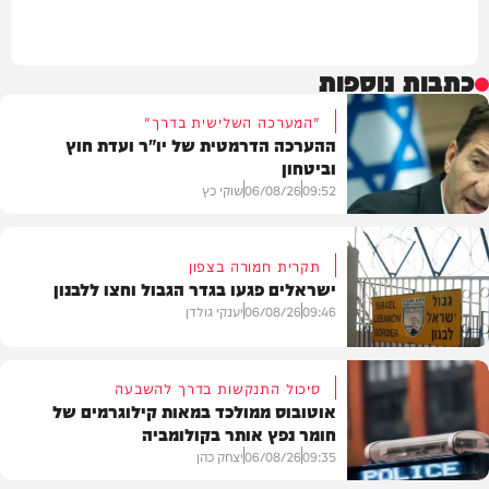
כתבות נוספות
"המערכה השלישית בדרך"
ההערכה הדרמטית של יו"ר ועדת חוץ
וביטחון
09:52
06/08/26
שוקי כץ
תקרית חמורה בצפון
ישראלים פגעו בגדר הגבול וחצו ללבנון
חדשות
09:46
06/08/26
יענקי גולדן
סיכול התנקשות בדרך להשבעה
אוטובוס ממולכד במאות קילוגרמים של
חומר נפץ אותר בקולומביה
חדשות
09:35
06/08/26
יצחק כהן