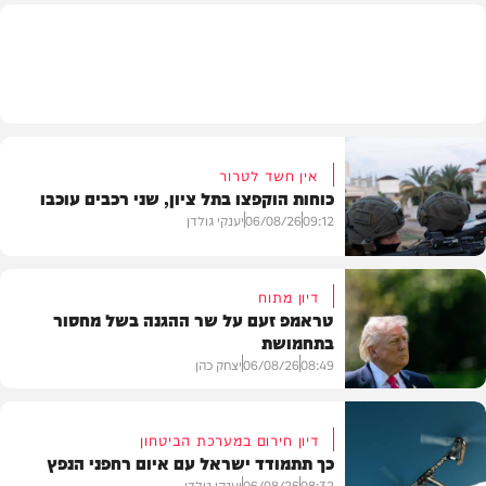
חדשות
אין חשד לטרור
כוחות הוקפצו בתל ציון, שני רכבים עוכבו
09:12
06/08/26
יענקי גולדן
דיון מתוח
טראמפ זעם על שר ההגנה בשל מחסור
בתחמושת
חדשות
08:49
06/08/26
יצחק כהן
דיון חירום במערכת הביטחון
כך תתמודד ישראל עם איום רחפני הנפץ
חדשות
08:32
06/08/26
יענקי גולדן