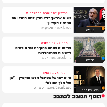
בריאיון לתקשורת הממלכתית
נשיא איראן: "לא מבין למה חיסלו את
המנהיג העליון"
23:29
05/08/26
יצחק כהן
בעולם
מכה לעולם התורה
בריטניה פתחה בחקירה נגד תורמים
לישיבות בהתנחלויות
21:12
05/08/26
דודי סגל
חרדים
קצבי ומלא באמונה
חיים ישראל בסינגל חדש ומקפיץ – "בן
של מלך העולם"
22:30
05/08/26
המחדש מיוזיק
חדש במוזיקה
הוסף תגובה לכתבה
שם