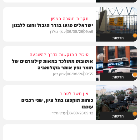
תקרית חמורה בצפון
ישראלים פגעו בגדר הגבול וחצו ללבנון
09:46
06/08/26
יענקי גולדן
חדשות
סיכול התנקשות בדרך להשבעה
אוטובוס ממולכד במאות קילוגרמים של
חומר נפץ אותר בקולומביה
09:35
06/08/26
יצחק כהן
חדשות
אין חשד לטרור
כוחות הוקפצו בתל ציון, שני רכבים
עוכבו
09:12
06/08/26
יענקי גולדן
חדשות