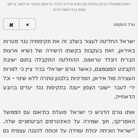
ראש הממשלה בנימין נתניהו עם נשיא ארה״ב דונלד טראמפ במאר-א-לאגו. צילום:
עמוס בן גרשום/ לע״מ.
א
גודל הטקסט
א
ישראל החליטה לעצור בשלב זה את תקיפותיה נגד מטרות
באיראן, זאת בעקבות בקשתו הישירה של נשיא ארצות
הברית דונלד טראמפ. ההחלטה התקבלה בתום ישיבת
הקבינט המצומצם, כאשר גורם ישראלי בכיר ציין כי למרות
העצירה מול איראן, המדיניות בלבנון נותרה ללא שינוי – וכל
ירי לעבר יישובי הצפון ייענה בתקיפות נגד יעדים ברובע
הדאחייה.
אותו גורם הדגיש כי ישראל פועלת בתיאום עם הממשל
האמריקני, תוך שמירה על האינטרסים הביטחוניים שלה.
"ישראל הוכיחה יכולת עמידה על זכותה להגנה עצמית גם