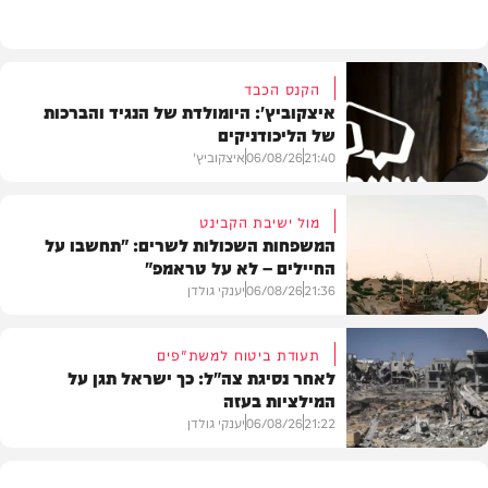
הקנס הכבד
איצקוביץ': היומולדת של הנגיד והברכות
של הליכודניקים
21:40
06/08/26
איצקוביץ'
מול ישיבת הקבינט
המשפחות השכולות לשרים: "תחשבו על
החיילים – לא על טראמפ"
חדשות
21:36
06/08/26
יענקי גולדן
תעודת ביטוח למשת"פים
לאחר נסיגת צה"ל: כך ישראל תגן על
המילציות בעזה
צבא וביטחון
21:22
06/08/26
יענקי גולדן