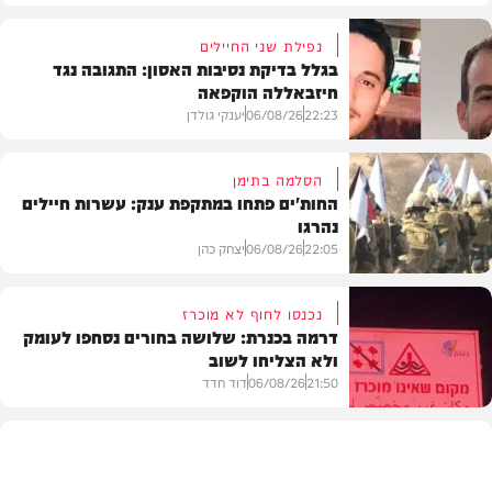
נפילת שני החיילים
בגלל בדיקת נסיבות האסון: התגובה נגד
חיזבאללה הוקפאה
22:23
06/08/26
יענקי גולדן
הסלמה בתימן
החות'ים פתחו במתקפת ענק: עשרות חיילים
נהרגו
צבא וביטחון
22:05
06/08/26
יצחק כהן
נכנסו לחוף לא מוכרז
דרמה בכנרת: שלושה בחורים נסחפו לעומק
ולא הצליחו לשוב
בעולם
21:50
06/08/26
דוד חדד
בארץ