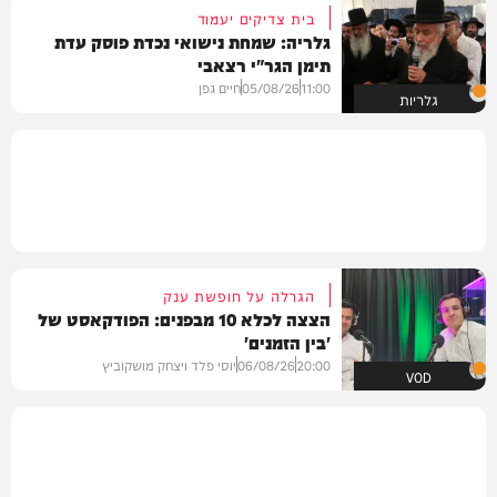
בית צדיקים יעמוד
גלריה: שמחת נישואי נכדת פוסק עדת
תימן הגר"י רצאבי
11:00
05/08/26
חיים גפן
גלריות
הגרלה על חופשת ענק
הצצה לכלא 10 מבפנים: הפודקאסט של
'בין הזמנים'
20:00
06/08/26
יוסי פלד ויצחק מושקוביץ
VOD