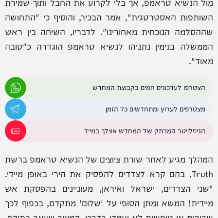
מול הנשיא טראמפ, אך בלי לקרוע את החבל ותוך שמירת
השותפות האסטרטגית", אמר הבכיר, והוסיף כי "התחושה
שההסלמה הנוכחית מאחורינו". לדבריו, השיחה בין ראש
הממשלה בנימין נתניהו לנשיא טראמפ הוגדרה כ"טובה
מאוד".
הצטרפו לעדכונים חמים בקבוצת המחדש
מצטרפים לערוץ ומתחדשים כל הזמן
הניוזלייטר המרתק של המחדש אצלך במייל
המהלך מגיע לאחר שורת ציוצים של הנשיא טראמפ ברשת
Truth, בהם קרא לצדדים להפסיק את הירי באופן מיידי.
"שני הצדדים, ישראל ואיראן, מעוניינים בהפסקת אש
מיידית! המשא ומתן הסופי על 'שלום' מתקדם, בכפוף לכך
שבורות או טיפשות לא יעמדו בדרכו. המצור יישאר בתוקף,