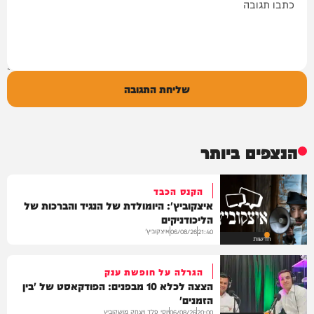
שליחת התגובה
הנצפים ביותר
הקנס הכבד
איצקוביץ': היומולדת של הנגיד והברכות של
הליכודניקים
איצקוביץ'
06/08/26
21:40
חדשות
הגרלה על חופשת ענק
הצצה לכלא 10 מבפנים: הפודקאסט של 'בין
הזמנים'
יוסי פלד ויצחק מושקוביץ
06/08/26
20:00