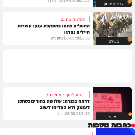
22:23
06/08/26
יענקי גולדן
צבא וביטחון
הסלמה בתימן
החות'ים פתחו במתקפת ענק: עשרות
חיילים נהרגו
22:05
06/08/26
יצחק כהן
בעולם
נכנסו לחוף לא מוכרז
דרמה בכנרת: שלושה בחורים נסחפו
לעומק ולא הצליחו לשוב
21:50
06/08/26
דוד חדד
בארץ
כתבות נוספות