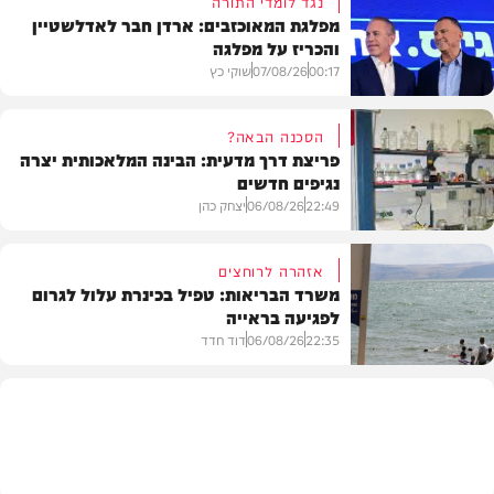
נגד לומדי התורה
מפלגת המאוכזבים: ארדן חבר לאדלשטיין
והכריז על מפלגה
00:17
07/08/26
שוקי כץ
הסכנה הבאה?
פריצת דרך מדעית: הבינה המלאכותית יצרה
נגיפים חדשים
פוליטי
22:49
06/08/26
יצחק כהן
אזהרה לרוחצים
משרד הבריאות: טפיל בכינרת עלול לגרום
לפגיעה בראייה
בריאות
22:35
06/08/26
דוד חדד
בארץ