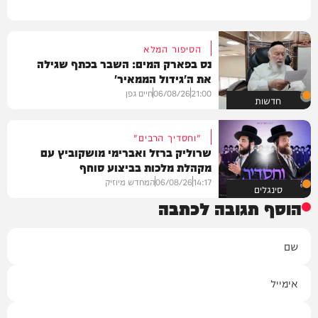
הסיפור המלא
נס בפארק המים: השבר בכתף שגילה
את ה'גידול הממאיר'
21:00
06/08/26
חיים גפן
חדשות
"וחסדיך הרבים"
שרוליק ברזל ואברימי מושקוביץ עם
מקהלת מלכות בביצוע סוחף
14:17
06/08/26
המחדש מיוזיק
סינגלים
הוסף תגובה לכתבה
שם
אימייל
תגובה