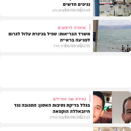
נגיפים חדשים
פוליטי
22:49
06/08/26
יצחק כהן
אזהרה לרוחצים
משרד הבריאות: טפיל בכינרת עלול לגרום
לפגיעה בראייה
בריאות
22:35
06/08/26
דוד חדד
בארץ
נפילת שני החיילים
בגלל בדיקת נסיבות האסון: התגובה נגד
חיזבאללה הוקפאה
22:23
06/08/26
יענקי גולדן