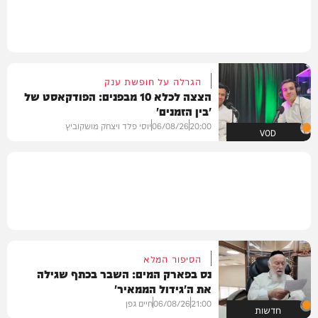
הגרלה על חופשת ענק
הצצה לכלא 10 מבפנים: הפודקאסט של
'בין הזמנים'
20:00
06/08/26
יוסי פלד ויצחק מושקוביץ
VOD
הסיפור המלא
נס בפארק המים: השבר בכתף שגילה
את ה'גידול הממאיר'
21:00
06/08/26
חיים גפן
חדשות