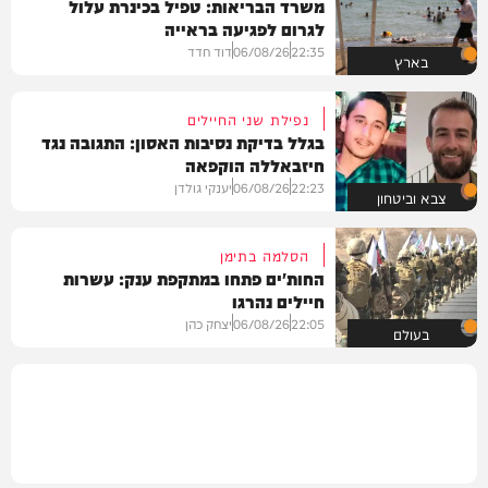
משרד הבריאות: טפיל בכינרת עלול
לגרום לפגיעה בראייה
22:35
06/08/26
דוד חדד
בארץ
נפילת שני החיילים
בגלל בדיקת נסיבות האסון: התגובה נגד
חיזבאללה הוקפאה
22:23
06/08/26
יענקי גולדן
צבא וביטחון
הסלמה בתימן
החות'ים פתחו במתקפת ענק: עשרות
חיילים נהרגו
22:05
06/08/26
יצחק כהן
בעולם