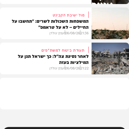
מול ישיבת הקבינט
המשפחות השכולות לשרים: "תחשבו על
החיילים – לא על טראמפ"
חדשות
21:36
06/08/26
יענקי גולדן
תעודת ביטוח למשת"פים
לאחר נסיגת צה"ל: כך ישראל תגן על
המילציות בעזה
צבא וביטחון
21:22
06/08/26
יענקי גולדן
צבא וביטחון