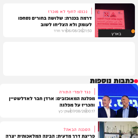
נכנסו לחוף לא מוכרז
דרמה בכנרת: שלושה בחורים נסחפו
לעומק ולא הצליחו לשוב
21:50
06/08/26
דוד חדד
בארץ
כתבות נוספות
נגד לומדי התורה
מפלגת המאוכזבים: ארדן חבר לאדלשטיין
והכריז על מפלגה
00:17
07/08/26
שוקי כץ
הסכנה הבאה?
פריצת דרך מדעית: הבינה המלאכותית יצרה