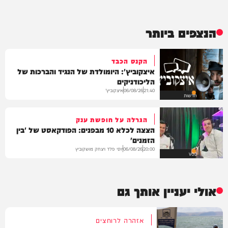
הנצפים ביותר
הקנס הכבד
איצקוביץ': היומולדת של הנגיד והברכות של
הליכודניקים
איצקוביץ'
06/08/26
21:40
חדשות
הגרלה על חופשת ענק
הצצה לכלא 10 מבפנים: הפודקאסט של 'בין
הזמנים'
יוסי פלד ויצחק מושקוביץ
06/08/26
20:00
VOD
אולי יעניין אותך גם
אזהרה לרוחצים