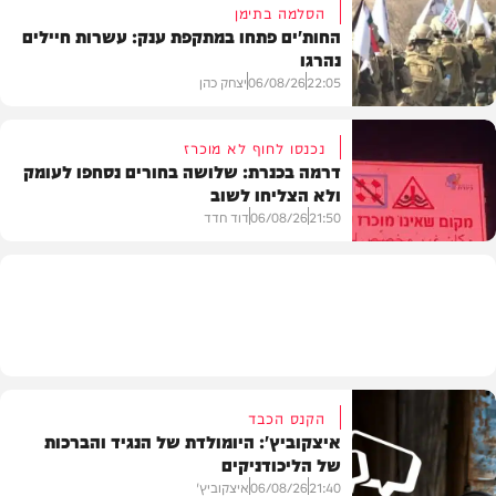
הסלמה בתימן
החות'ים פתחו במתקפת ענק: עשרות חיילים
נהרגו
צבא וביטחון
22:05
06/08/26
יצחק כהן
נכנסו לחוף לא מוכרז
דרמה בכנרת: שלושה בחורים נסחפו לעומק
ולא הצליחו לשוב
בעולם
21:50
06/08/26
דוד חדד
בארץ
הקנס הכבד
איצקוביץ': היומולדת של הנגיד והברכות
של הליכודניקים
21:40
06/08/26
איצקוביץ'