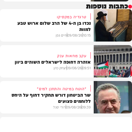
כתבות נוספות
טרגדיה במקסיקו
נכדו בן ה-4 של הרב שלום ארוש טבע
למוות
10:15
09/08/26
חיים גפן
עקב מחאות ענק
אזהרה דחופה לישראלים השוהים ביוון
חדשות
09:51
09/08/26
יצחק כהן
"הוטח במיטה והתחנן למים"
שר הביטחון דורש תחקיר דחוף על היחס
ללוחמים פצועים
חדשות
09:39
09/08/26
דודי סגל