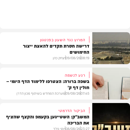
חדשות
המרוץ נגד השעון בפנטגון
דרישה חסרת תקדים להאצת ייצור
החימושים
08:19
09/08/26
יצחק כהן
רגע לנשמה
בשפה ברורה: הצטרפו ללימוד הדף היומי –
חולין דף ק'
חדשות
07:45
09/08/26
מערכת המחדש בשיתוף מכון הדרן
הביקור הדרמטי
המשב"ק: השטייגען בקעמפ והקצף שהציף
את הבריכה
בית המדרש
23:27
08/08/26
יוסי פלד