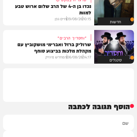
נכדו בן ה-4 של הרב שלום ארוש טבע
למוות
10:15
09/08/26
חיים גפן
חדשות
"וחסדיך הרבים"
שרוליק ברזל ואברימי מושקוביץ עם
מקהלת מלכות בביצוע סוחף
14:17
06/08/26
המחדש מיוזיק
סינגלים
הוסף תגובה לכתבה
שם
אימייל