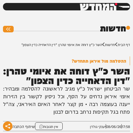
המחדש
0%
חדשות
דף הבית
חדשות
השר כ"ץ דוחה את איומי טהרן: "דין הדאחייה כדין הצפון"
ההסלמה מול איראן תתחדש?
השר כ"ץ דוחה את איומי טהרן:
"דין הדאחייה כדין הצפון"
שר הביטחון ישראל כ"ץ מגיב לראשונה להסלמה ומבהיר:
איומי איראן נדחים על הסף, וכל ניסיון לקשור בין הזירות
ייענה בעוצמה רבה • מן קצר לאחר האיום האיראני, צה"ל
פתח בגל תקיפות נרחב בדרום לבנון
שיתוף הכתבה
17:58
08/06/26
יענקי גולדן
אין תגובות