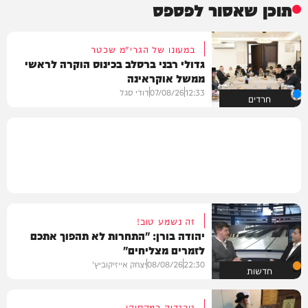
תוכן שאסור לפספס
במעונו של הגרי"מ שכטר
גדולי רבני ברסלב בכינוס הוקרה לראשי
ממשל אוקראינה
12:33
07/08/26
דודי סגל
חרדים
זה נשמע טוב!
יהודה בורן: "התחרות לא תהפוך אתכם
לזמרים מצליחים"
22:30
08/08/26
יצחק אייזיקוביץ'
חדשות
טרגדיה במקסיקו