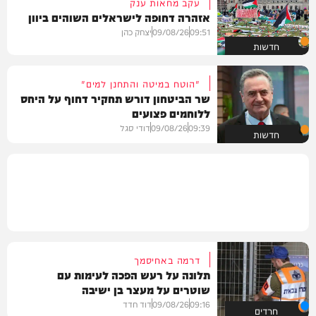
עקב מחאות ענק
אזהרה דחופה לישראלים השוהים ביוון
09:51
09/08/26
יצחק כהן
חדשות
"הוטח במיטה והתחנן למים"
שר הביטחון דורש תחקיר דחוף על היחס
ללוחמים פצועים
09:39
09/08/26
דודי סגל
חדשות
דרמה באחיסמך
תלונה על רעש הפכה לעימות עם
שוטרים על מעצר בן ישיבה
09:16
09/08/26
דוד חדד
חרדים