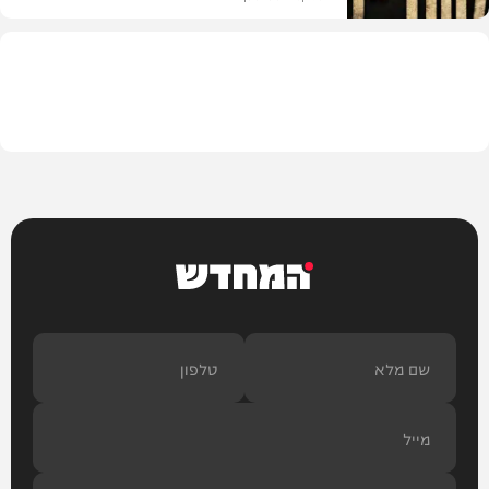
המשב"ק
המחדש