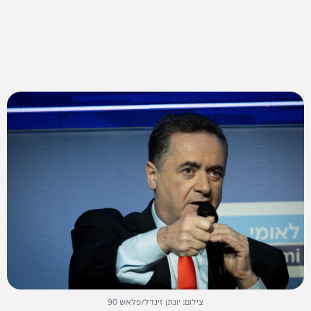
צילום: יונתן זינדל/פלאש 90