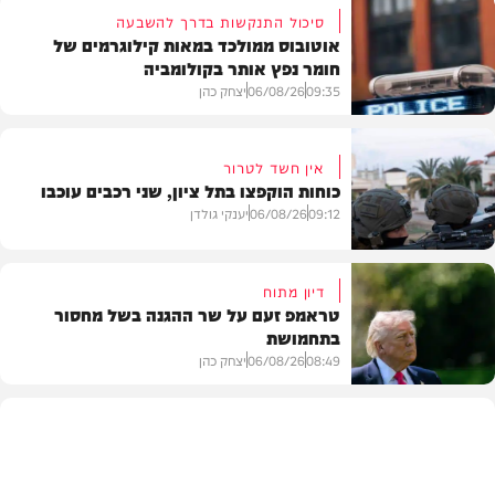
סיכול התנקשות בדרך להשבעה
אוטובוס ממולכד במאות קילוגרמים של
חומר נפץ אותר בקולומביה
09:35
06/08/26
יצחק כהן
אין חשד לטרור
כוחות הוקפצו בתל ציון, שני רכבים עוכבו
חדשות
09:12
06/08/26
יענקי גולדן
דיון מתוח
טראמפ זעם על שר ההגנה בשל מחסור
בתחמושת
חדשות
08:49
06/08/26
יצחק כהן
חדשות