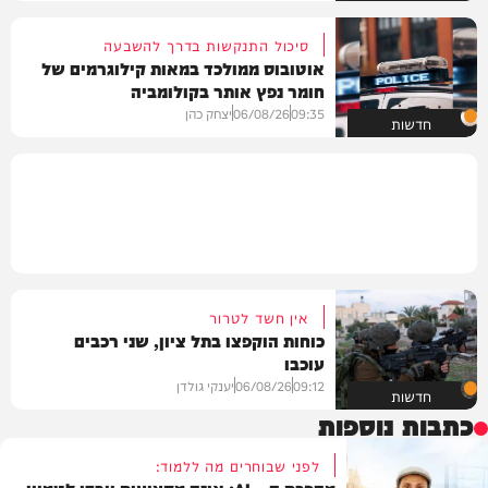
סיכול התנקשות בדרך להשבעה
אוטובוס ממולכד במאות קילוגרמים של
חומר נפץ אותר בקולומביה
09:35
06/08/26
יצחק כהן
חדשות
אין חשד לטרור
כוחות הוקפצו בתל ציון, שני רכבים
עוכבו
09:12
06/08/26
יענקי גולדן
חדשות
כתבות נוספות
לפני שבוחרים מה ללמוד:
מהפכת ה – AI: איזה מקצועות יירדו לטמיון