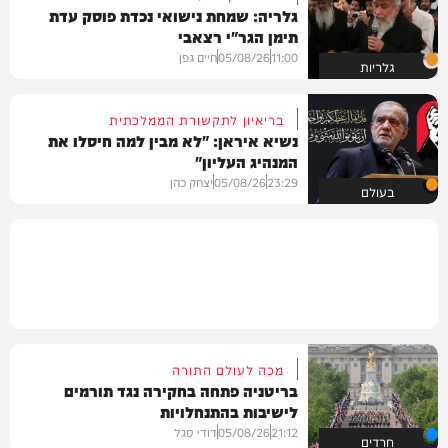
גלריה: שמחת נישואי נכדת פוסק עדת
תימן הגר"י רצאבי
11:00
05/08/26
חיים גפן
גלריות
בריאיון לתקשורת הממלכתית
נשיא איראן: "לא מבין למה חיסלו את
המנהיג העליון"
23:29
05/08/26
יצחק כהן
בעולם
מכה לעולם התורה
בריטניה פתחה בחקירה נגד תורמים
לישיבות בהתנחלויות
21:12
05/08/26
דודי סגל
חרדים