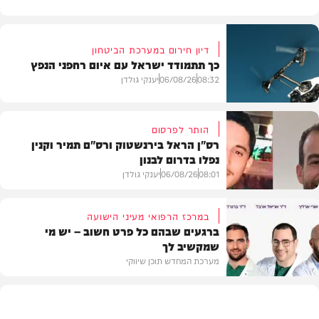
דיון חירום במערכת הביטחון
כך תתמודד ישראל עם איום רחפני הנפץ
08:32
06/08/26
יענקי גולדן
הותר לפרסום
רס"ן הראל בירנשטוק ורס"ם תמיר וקנין
נפלו בדרום לבנון
חדשות
08:01
06/08/26
יענקי גולדן
במרכז הרפואי מעיני הישועה
ברגעים שבהם כל פרט חשוב – יש מי
שמקשיב לך
חדשות
מערכת המחדש תוכן שיווקי