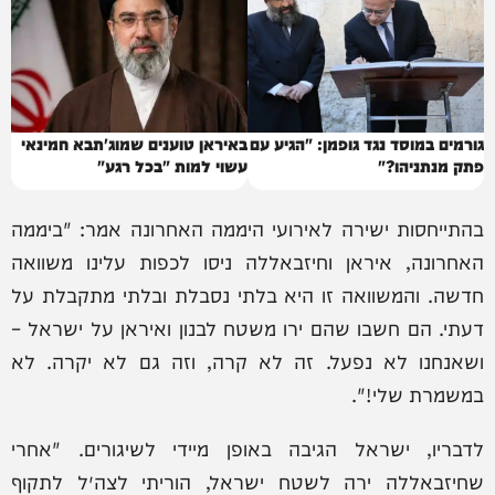
גורמים במוסד נגד גופמן: "הגיע עם
באיראן טוענים שמוג'תבא חמינאי
פתק מנתניהו?"
עשוי למות "בכל רגע"
בהתייחסות ישירה לאירועי היממה האחרונה אמר: "ביממה
האחרונה, איראן וחיזבאללה ניסו לכפות עלינו משוואה
חדשה. והמשוואה זו היא בלתי נסבלת ובלתי מתקבלת על
דעתי. הם חשבו שהם ירו משטח לבנון ואיראן על ישראל –
ושאנחנו לא נפעל. זה לא קרה, וזה גם לא יקרה. לא
במשמרת שלי!".
לדבריו, ישראל הגיבה באופן מיידי לשיגורים. "אחרי
שחיזבאללה ירה לשטח ישראל, הוריתי לצה״ל לתקוף