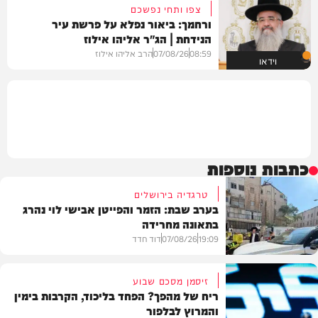
צפו ותחי נפשכם
ורחמך: ביאור נפלא על פרשת עיר
הנידחת | הג"ר אליהו אילוז
08:59
07/08/26
הרב אליהו אילוז
וידאו
כתבות נוספות
טרגדיה בירושלים
בערב שבת: הזמר והפייטן אבישי לוי נהרג
בתאונה מחרידה
19:09
07/08/26
דוד חדד
זיסמן מסכם שבוע
ריח של מהפך? הפחד בליכוד, הקרבות בימין
והמרוץ לבלפור
בארץ