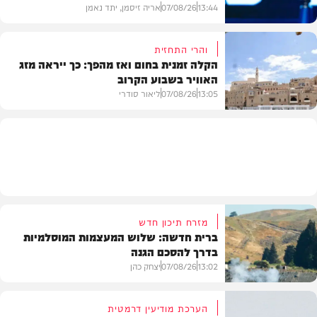
13:44
07/08/26
אריה זיסמן, יתד נאמן
והרי התחזית
הקלה זמנית בחום ואז מהפך: כך ייראה מזג
האוויר בשבוע הקרוב
פוליטי
13:05
07/08/26
ליאור סודרי
מזג האוויר
מזרח תיכון חדש
ברית חדשה: שלוש המעצמות המוסלמיות
בדרך להסכם הגנה
13:02
07/08/26
יצחק כהן
הערכת מודיעין דרמטית