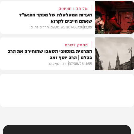
אל תהיו תמימים
העדות המטלטלת של מפקד התאג"ד
שאתם חייבים לקרוא
וידאו
12:09
07/08/26
מוגש מטעם 'חרדים לחיים'
ממתק לשבת
התרמית במסמכי הטאבו שהותירה את הרב
בהלם | הרב יוסף זאב
דעות
11:55
07/08/26
הרב יוסף זאב
בית המדרש