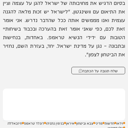
בסיום הדגיש את מחויבותה של ישראל להגן על עצמה וציין
את התיאום עם וושינגטון. "לישראל יש זכות מלאה להגנה
עצמית ואנו מממשים אותה ככל שהדבר נדרש. אני אומר
זאת לכם, כפי שאני אומר זאת בהערכה ובכבוד בשיחותיי
הטובות עם ידידי הנשיא טראמפ. באחדות, בנחישות
ובתבונה – נגן על מדינת ישראל. יחד, בעזרת השם, נחזיר
את הביטחון לצפון".
שלח תגובה על הכתבה
וידאו
חדשות
מדיני
צבא וביטחון
איראן
בנימין נתניהו
דונלד טראמפ
חיזבאללה
עלי חמינאי