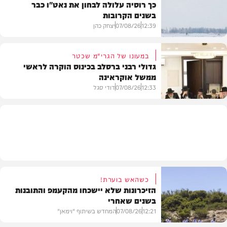
כך רוסיה עלולה לבחון את נאט"ו כבר
בשנים הקרובות
בעולם
12:39
07/08/26
יצחק כהן
במעונו של הגרי"מ שכטר
גדולי רבני ברסלב בכינוס הוקרה לראשי
ממשל אוקראינה
בעולם
12:33
07/08/26
דודי סגל
חרדים
כשהאש בוערת!
הזיכרונות שלא יישכחו מהקעמפ והתובנות
בשנים שאחרי
12:21
07/08/26
המחדש בשיתוף "וימאן"