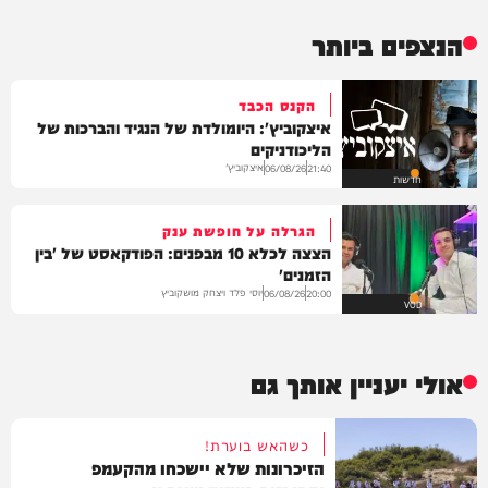
הנצפים ביותר
הקנס הכבד
איצקוביץ': היומולדת של הנגיד והברכות של
הליכודניקים
איצקוביץ'
06/08/26
21:40
חדשות
הגרלה על חופשת ענק
הצצה לכלא 10 מבפנים: הפודקאסט של 'בין
הזמנים'
יוסי פלד ויצחק מושקוביץ
06/08/26
20:00
VOD
אולי יעניין אותך גם
כשהאש בוערת!
הזיכרונות שלא יישכחו מהקעמפ