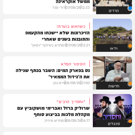
ממשל אוקראינה
12:33
07/08/26
דודי סגל
חרדים
כשהאש בוערת!
הזיכרונות שלא יישכחו מהקעמפ
והתובנות בשנים שאחרי
12:21
07/08/26
המחדש בשיתוף "וימאן"
וידאו
הסיפור המלא
נס בפארק המים: השבר בכתף שגילה
את ה'גידול הממאיר'
21:00
06/08/26
חיים גפן
חדשות
"וחסדיך הרבים"
שרוליק ברזל ואברימי מושקוביץ עם
מקהלת מלכות בביצוע סוחף
14:17
06/08/26
המחדש מיוזיק
סינגלים