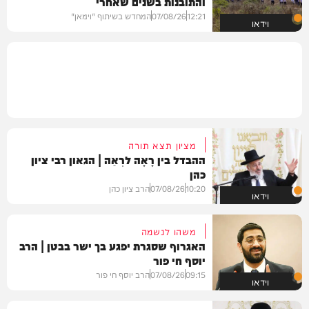
והתובנות בשנים שאחרי
12:21
07/08/26
המחדש בשיתוף "וימאן"
וידאו
מציון תצא תורה
ההבדל בין רָאָה לרְאֵה | הגאון רבי ציון
כהן
10:20
07/08/26
הרב ציון כהן
וידאו
משהו לנשמה
האגרוף שסגרת יפגע בך ישר בבטן | הרב
יוסף חי פור
09:15
07/08/26
הרב יוסף חי פור
וידאו