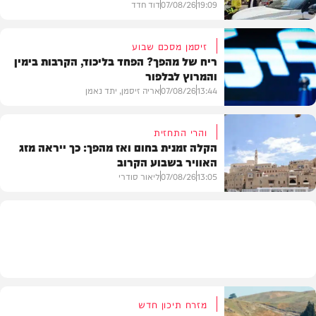
19:09
07/08/26
דוד חדד
זיסמן מסכם שבוע
ריח של מהפך? הפחד בליכוד, הקרבות בימין
והמרוץ לבלפור
בארץ
13:44
07/08/26
אריה זיסמן, יתד נאמן
והרי התחזית
הקלה זמנית בחום ואז מהפך: כך ייראה מזג
האוויר בשבוע הקרוב
פוליטי
13:05
07/08/26
ליאור סודרי
מזג האוויר
מזרח תיכון חדש