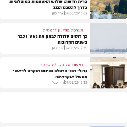
ברית חדשה: שלוש המעצמות המוסלמיות
בדרך להסכם הגנה
13:02
07/08/26
יצחק כהן
הערכת מודיעין דרמטית
כך רוסיה עלולה לבחון את נאט"ו כבר
בשנים הקרובות
בעולם
12:39
07/08/26
יצחק כהן
במעונו של הגרי"מ שכטר
גדולי רבני ברסלב בכינוס הוקרה לראשי
ממשל אוקראינה
בעולם
12:33
07/08/26
דודי סגל
חרדים