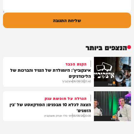
שליחת התגובה
הנצפים ביותר
הקנס הכבד
איצקוביץ': היומולדת של הנגיד והברכות של
הליכודניקים
איצקוביץ'
06/08/26
21:40
חדשות
הגרלה על חופשת ענק
הצצה לכלא 10 מבפנים: הפודקאסט של 'בין
הזמנים'
יוסי פלד ויצחק מושקוביץ
06/08/26
20:00
VOD