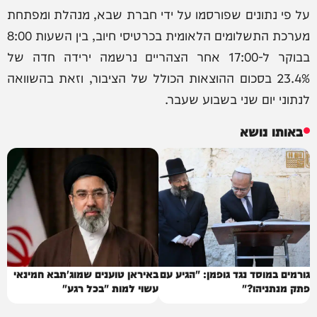
על פי נתונים שפורסמו על ידי חברת שבא, מנהלת ומפתחת
מערכת התשלומים הלאומית בכרטיסי חיוב, בין השעות 8:00
בבוקר ל-17:00 אחר הצהריים נרשמה ירידה חדה של
23.4% בסכום ההוצאות הכולל של הציבור, וזאת בהשוואה
לנתוני יום שני בשבוע שעבר.
באותו נושא
גורמים במוסד נגד גופמן: "הגיע עם
באיראן טוענים שמוג'תבא חמינאי
פתק מנתניהו?"
עשוי למות "בכל רגע"