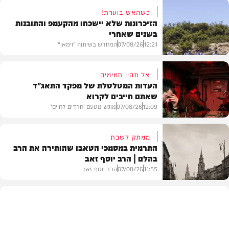
כשהאש בוערת!
הזיכרונות שלא יישכחו מהקעמפ והתובנות
בשנים שאחרי
12:21
07/08/26
המחדש בשיתוף "וימאן"
אל תהיו תמימים
העדות המטלטלת של מפקד התאג"ד
שאתם חייבים לקרוא
וידאו
12:09
07/08/26
מוגש מטעם 'חרדים לחיים'
ממתק לשבת
התרמית במסמכי הטאבו שהותירה את הרב
בהלם | הרב יוסף זאב
דעות
11:55
07/08/26
הרב יוסף זאב
בית המדרש