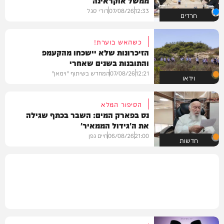
12:33
07/08/26
דודי סגל
חרדים
כשהאש בוערת!
הזיכרונות שלא יישכחו מהקעמפ
והתובנות בשנים שאחרי
12:21
07/08/26
המחדש בשיתוף "וימאן"
וידאו
הסיפור המלא
נס בפארק המים: השבר בכתף שגילה
את ה'גידול הממאיר'
21:00
06/08/26
חיים גפן
חדשות