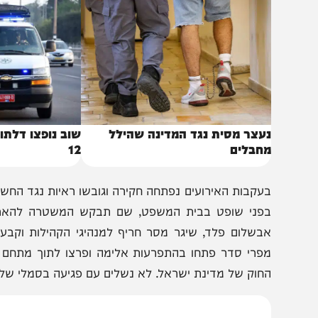
באותו נושא
עצר מסית נגד המדינה שהילל
שוב נופצו דלתות הזכ
חבלים
12
עקבות האירועים נפתחה חקירה וגובשו ראיות נגד החשודים ש
פני שופט בבית המשפט, שם תבקש המשטרה להאריך את מע
בשלום פלד, שיגר מסר חריף למנהיגי הקהילות וקבע נחרצ