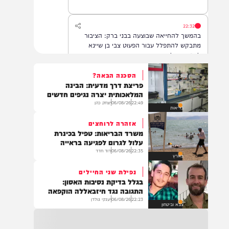
22:32
בהמשך להחייאה שבוצעה בבני ברק: הציבור
מתבקש להתפלל עבור הפעוט צבי בן שיינא
לרפואה שלמה
הסכנה הבאה?
פריצת דרך מדעית: הבינה
21:32
המלאכותית יצרה נגיפים חדשים
בין הזמנים: שלושה בחורי ישיבות חולצו
22:49
06/08/26
יצחק כהן
בריאות
מהכינרת לאחר שנסחפו לעומק האגם, בחוף
בלתי מוכרז כשהם על גבי אביזר ציפה.
אזהרה לרוחצים
משרד הבריאות: טפיל בכינרת
עלול לגרום לפגיעה בראייה
22:35
06/08/26
דוד חדד
21:31
בארץ
בני ברק: חובשים ופראמדיקים של ארגון הצלה
נפילת שני החיילים
מבצעים פעולות החייאה על תינוק כבן שנה וחצי
בגלל בדיקת נסיבות האסון:
לאחר שנחנק משקית.
התגובה נגד חיזבאללה הוקפאה
22:23
06/08/26
יענקי גולדן
צבא וביטחון