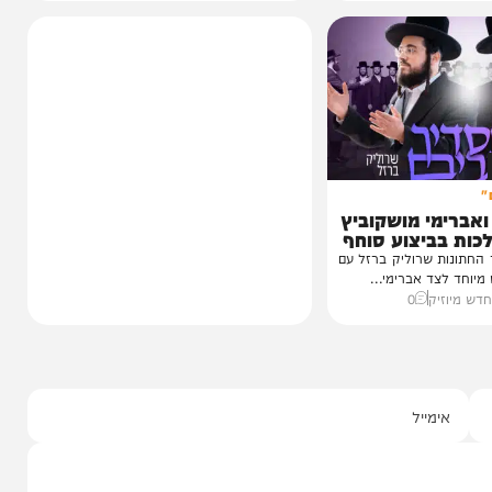
1 מבפנים:
זמנים'
עדות מטלטלת מתוך כלא 10, עצות מעשיות
חורי הישיבות,
חק מושקוביץ
0
י מושקוביץ
יצוע סוחף
 שרוליק ברזל עם
ד אברימי...
ק
0