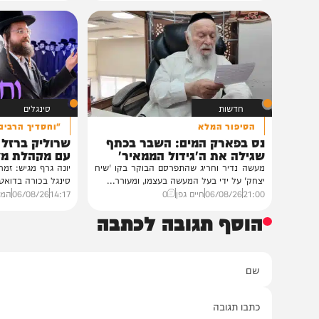
גלריות
VOD
בית צדיקים יעמוד
הגרלה על חופשת ענק
גלריה: שמחת נישואי נכדת
הצצה לכלא 0
פוסק עדת תימן הגר"י רצאבי
הפודקאסט של 'בין ה
רבנים ואישי ציבור השתתפו בשמחת נישואי
נכדת פוסק עדת תימן, הגאון רבי יצחק
מעורך הדין שמלווה את ב
רצאבי,...
ביקורת...
11:00
05/08/26
חיים גפן
0
20:00
06/08/26
יוסי פלד ויצ
חדשות
סינגלים
הסיפור המלא
"וחסדיך הרבים"
נס בפארק המים: השבר בכתף
שרוליק ברזל ואברימ
שגילה את ה'גידול הממאיר'
עם מקהלת מלכות בב
מעשה נדיר וחריג שהתפרסם הבוקר בקו 'שיח
יונה גרף מגיש: זמר החתונות
יצחק' על ידי בעל המעשה בעצמו, ומעורר...
סינגל בכורה בדואט מיוחד לצ
21:00
06/08/26
חיים גפן
0
14:17
06/08/26
המחדש מיוזי