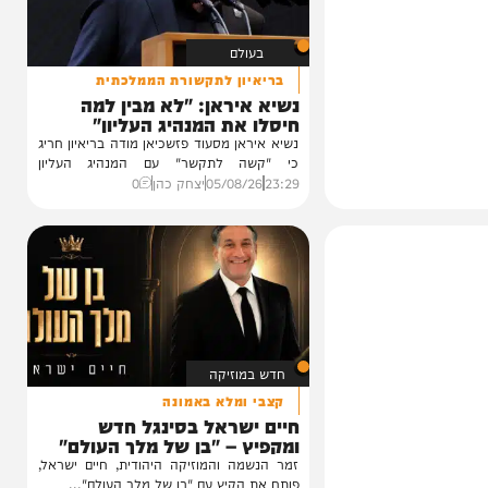
בעולם
בריאיון לתקשורת הממלכתית
נשיא איראן: "לא מבין למה
חיסלו את המנהיג העליון"
נשיא איראן מסעוד פזשכיאן מודה בריאיון חריג
כי "קשה לתקשר" עם המנהיג העליון
מוג'תבא...
23:29
05/08/26
יצחק כהן
0