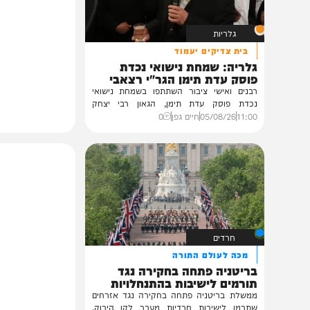
תוכן שאסור לפספס
גלריות
בית צדיקים יעמוד
גלריה: שמחת נישואי נכדת
פוסק עדת תימן הגר"י רצאבי
רבנים ואישי ציבור השתתפו בשמחת נישואי
נכדת פוסק עדת תימן, הגאון רבי יצחק
רצאבי,...
11:00
05/08/26
חיים גפן
0