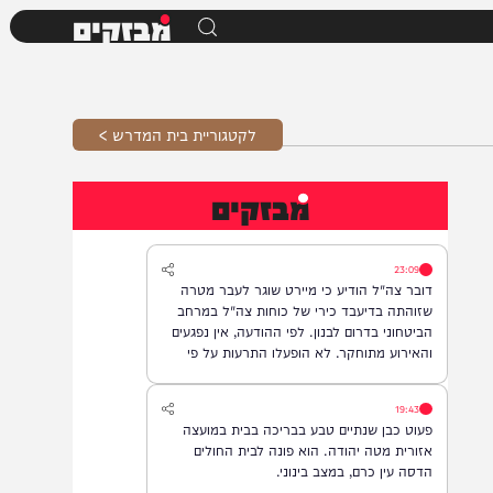
מבזקים
לקטגוריית בית המדרש >
מבזקים
23:09
דובר צה"ל הודיע כי מיירט שוגר לעבר מטרה
שזוהתה בדיעבד כירי של כוחות צה"ל במרחב
הביטחוני בדרום לבנון. לפי ההודעה, אין נפגעים
והאירוע מתוחקר. לא הופעלו התרעות על פי
המדיניות.
19:43
פעוט כבן שנתיים טבע בבריכה בבית במועצה
אזורית מטה יהודה. הוא פונה לבית החולים