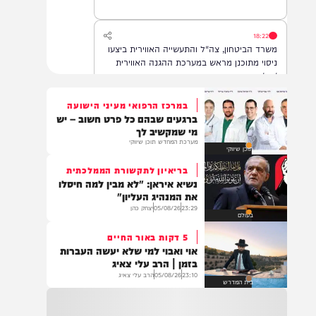
הדסה עין כרם, במצב בינוני.
18:22
משרד הביטחון, צה"ל והתעשייה האווירית ביצעו
ניסוי מתוכנן מראש במערכת ההגנה האווירית
'חץ'.
במרכז הרפואי מעיני הישועה
ברגעים שבהם כל פרט חשוב – יש
16:07
מי שמקשיב לך
דובר צה"ל: בתגובה להפרה בוטה של ארגון
מערכת המחדש תוכן שיווקי
תוכן שיווקי
הטרור חיזבאללה, צה"ל החל בתקיפות
ממוקדות במרחב דרום לבנון.
בריאיון לתקשורת הממלכתית
נשיא איראן: "לא מבין למה חיסלו
את המנהיג העליון"
23:29
05/08/26
יצחק כהן
14:22
בעולם
גופה נפלטה לחוף הים סמוך לזכרון יעקב. כוחות
5 דקות באור החיים
משטרה שהוזעקו למקום סגרו את הזירה והחלו
אוי ואבוי למי שלא יעשה העברות
בפעולות לזיהוי הגופה ובבדיקת נסיבות האירוע.
בזמן | הרב עלי צאיג
בשלב זה זהות הנפטר ונסיבות המוות אינן
23:10
05/08/26
הרב עלי צאיג
ידועות
בית המדרש