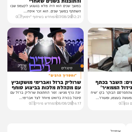
וידאו
כשהאש בוערת!
הזיכרונות שלא יישכחו מהקעמפ
והתובנות בשנים שאחרי
במשך שנים הוא היה מלא בגעגוע לקעמפ שבו
השתתף במשך שנים. הוא זכר איפה...
12:21
07/08/26
המחדש בשיתוף "וימאן"
0
סינגלים
"וחסדיך הרבים"
שבר בכתף
שרוליק ברזל ואברימי מושקוביץ