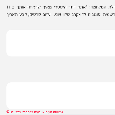
יסים: בני זוג
נתניהו מודיע לבג"ץ: "בן גביר נבחר
ול
כדין לא אפטר אותו"
איזנקוט המשיך ועקץ את נתניהו כשהזכיר את ימי תחילת המלחמה: "אתה יותר היסטרי מאיך שראיתי אותך ב-11
ה רשמית ופומבית לדו-קרב טלוויזיוני: "עזוב סרטים, קבע תאריך