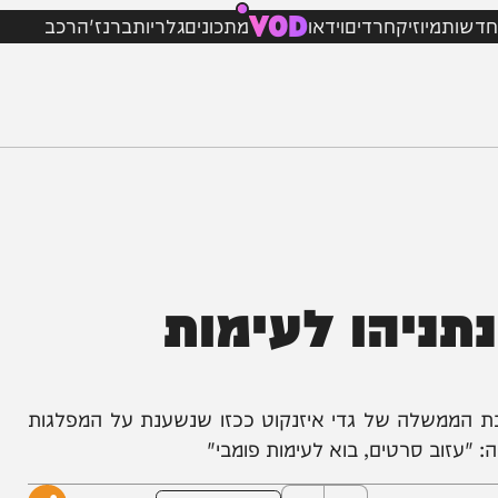
VOD
מיוזיק
חרדים
וידאו
מתכונים
גלריות
ברנז'ה
רכב
ניהו לעימות
לה של גדי איזנקוט ככזו שנשענת על המפלגות
ב סרטים, בוא לעימות פומבי"