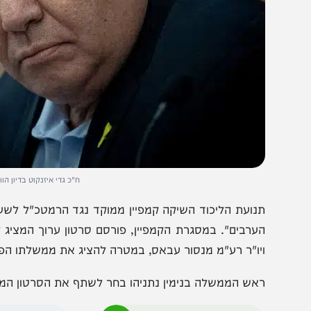
ח"כ גדי איזנקוט בדיון הוועדה. צילום:
נועת הליכוד השיקה קמפיין ממוקד נגד הרמטכ"ל לשעבר, תחת
ערבים". במסגרת הקמפיין, פורסם סרטון ערוך המציג לקט של
יו"ר רע"מ מנסור עבאס, במטרה להציג את ממשלתו הפוטנציאל