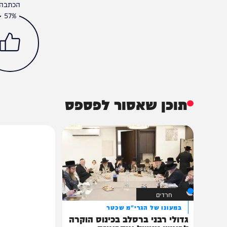
חדשות
פוליטי
בנימין נתניהו
גדי איזנוקט
הליכוד
הכתבה עניינה א
57%
תוכן שאסור לפספס