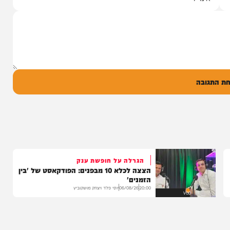
ממאיר'
עם מקהלת מלכות בביצוע סוחף
הבוקר בקו 'שיח
יונה גרף מגיש: זמר החתונות שרוליק ברזל עם
מו, ומעורר...
סינגל בכורה בדואט מיוחד לצד אברימי...
14:17
06/08/26
המחדש מיוזיק
0
ל
בה