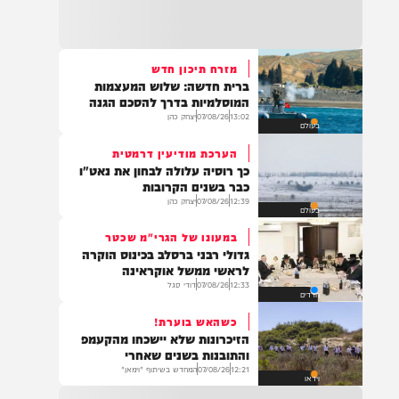
22:32
בהמשך להחייאה שבוצעה בבני ברק: הציבור
מתבקש להתפלל עבור הפעוט צבי בן שיינא
לרפואה שלמה
מזרח תיכון חדש
ברית חדשה: שלוש המעצמות
21:32
המוסלמיות בדרך להסכם הגנה
בין הזמנים: שלושה בחורי ישיבות חולצו
13:02
07/08/26
יצחק כהן
בעולם
מהכינרת לאחר שנסחפו לעומק האגם, בחוף
בלתי מוכרז כשהם על גבי אביזר ציפה.
הערכת מודיעין דרמטית
כך רוסיה עלולה לבחון את נאט"ו
כבר בשנים הקרובות
12:39
07/08/26
יצחק כהן
בעולם
21:31
בני ברק: חובשים ופראמדיקים של ארגון הצלה
במעונו של הגרי"מ שכטר
מבצעים פעולות החייאה על תינוק כבן שנה וחצי
גדולי רבני ברסלב בכינוס הוקרה
לאחר שנחנק משקית.
לראשי ממשל אוקראינה
12:33
07/08/26
דודי סגל
חרדים
כשהאש בוערת!
19:03