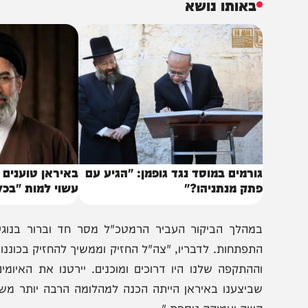
יבשה ומפקדים נוספים. התרגילים, המתקיימים בהובלת המר
מפקדים הבא של צה"ל באמצעות אימונים גדודיים ותרחישי לח
באותו נושא
ורמים במוסד נגד גופמן: "הגיע עם
באיראן טוענים שמוג'
תק מנתניהו?"
עשוי למות "בכל רגע"