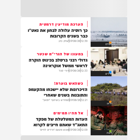
22:32
בהמשך להחייאה שבוצעה בבני ברק: הציבור
מתבקש להתפלל עבור הפעוט צבי בן שיינא
לרפואה שלמה
הערכת מודיעין דרמטית
כך רוסיה עלולה לבחון את נאט"ו
21:32
כבר בשנים הקרובות
בין הזמנים: שלושה בחורי ישיבות חולצו
12:39
07/08/26
יצחק כהן
בעולם
מהכינרת לאחר שנסחפו לעומק האגם, בחוף
בלתי מוכרז כשהם על גבי אביזר ציפה.
במעונו של הגרי"מ שכטר
גדולי רבני ברסלב בכינוס הוקרה
לראשי ממשל אוקראינה
12:33
07/08/26
דודי סגל
חרדים
21:31
בני ברק: חובשים ופראמדיקים של ארגון הצלה
כשהאש בוערת!
מבצעים פעולות החייאה על תינוק כבן שנה וחצי
הזיכרונות שלא יישכחו מהקעמפ
לאחר שנחנק משקית.
והתובנות בשנים שאחרי
12:21
07/08/26
המחדש בשיתוף "וימאן"
וידאו
אל תהיו תמימים
19:03