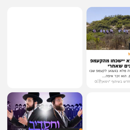
כחו מהקעמפ
חרי
עגוע לקעמפ שבו