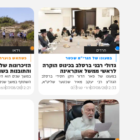
תוכן שאסור לפספס
חרדים
וידאו
במעונו של הגרי"מ שכטר
כשהאש בוערת!
גדולי רבני ברסלב בכינוס הוקרה
הזיכרונות שלא ייש
לראשי ממשל אוקראינה
והתובנות בשנים שא
במעונו של פאר הדור וזקן חסידי ברסלב
במשך שנים הוא היה מלא בג