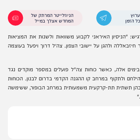
ות הצבא מול איראן, והבהיר כי ישראל ערוכה לכל
נות מיידית לחזרה ללחימה באיראן. כלל מערכי ההגנה
רו לעברנו ותקפנו באיראן במהירות ובעוצמה. התקיפה
וכבדה. אנחנו מוכנים לחזור ולהנחית על איראן מכה
הניוזלייטר המרתק של
המחדש אצלך במייל
ניסיון האיראני לקבוע משוואות ולשנות את המציאות
לה ולהגן על יישובי הצפון. צה״ל דרוך ויפעל בעוצמה
אלה, כאשר כוחות צה"ל פועלים במספר מוקדים נגד
לתקוף במרחב קו ההגנה הקדמי בדרום לבנון. הכוחות
שתית תת-קרקעית משמעותית במרחב הבופור, ששימשה