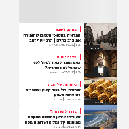
העדות המטלטלת של מפקד
בד"ה: נקבע מותה של הפעוטה שטבעה בבריכה
התאג"ד שאתם חייבים לקרוא
באשקלון
12:09
07/08/26
מוגש מטעם 'חרדים לחיים'
דעות
18:06
העתירו בתפילה לרפואת התינוקת לינס רבקה
כהן בת תהילה, שטבעה באשקלון וזקוקה
לרחמי שמים מרובים
ממתק לשבת
התרמית במסמכי הטאבו שהותירה
את הרב בהלם | הרב יוסף זאב
11:55
07/08/26
הרב יוסף זאב
בית המדרש
17:35
בין הזמנים: תינוקת בת שנה וחצי טבעה בבריכה
הלכה יומית
בבית פרטי באשקלון. היא פונתה לביה"ח במצב
האם מותר לצאת לטיול לפני
אנוש, לאחר שבוצעו בה פעולות החייאה
שהתפללתם שחרית?
11:09
07/08/26
הרב יהונתן ורנר
הלכה
ניחוחות של שבת
16:07
טורטיה-רול בשר קצוץ וצנוברים
תושב מזרח ירושלים בן 25, טרזן חמאד, נעצר
במינימום מאמץ
היום (חמישי) לאחר שאיים ברצח על ח"כ צבי
10:54
07/08/26
פנינה לוי
סוכות