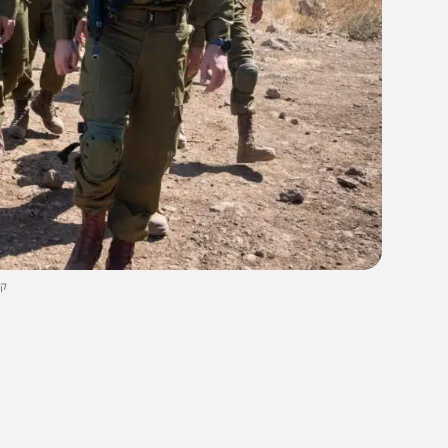
קרדיט: דו"צ