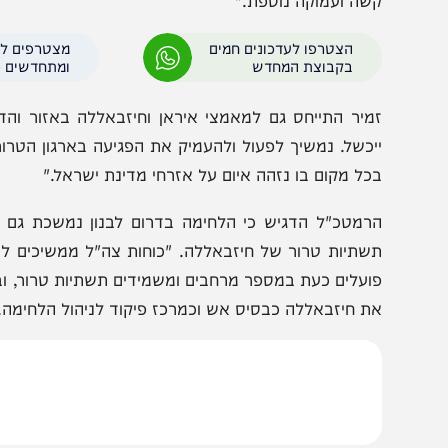
מהלך הביקור העביר הרמטכ"ל מסר חד וברור בנוגע למוכנ
תפתחות. לדבריו, "צה"ל החזיק וממשיך להחזיק בכוננות ובמוכ
ההתקפה שלנו היו דרוכים ומוכנים. יירטנו את האיומים שנו
ביצענו באיראן הייתה הכנה למהלומה הרבה יותר משמעותית 
שה ועמוקה נוספת."
הצטרפו לעדכונים חמים
מצטרפים לערוץ
בקבוצת המחדש
ומתחדשים כל הזמן
מיר התייחס גם למאמצי איראן וחיזבאללה באזור והדגיש: "ה
יכשל. נמשיך לפעול ולהעמיק את הפגיעה בארגון הטרור חיזבאל
כל מקום בו נזהה איום על אזרחי מדינת ישראל."
רמטכ"ל הדגיש כי הלחימה בדרום לבנון נמשכת גם בימים 
שתיות טרור של חיזבאללה. "כוחות צה"ל ממשיכים להילחם ו
ועלים כעת במספר מרחבים ומשמידים תשתיות טרור, ובהן ת