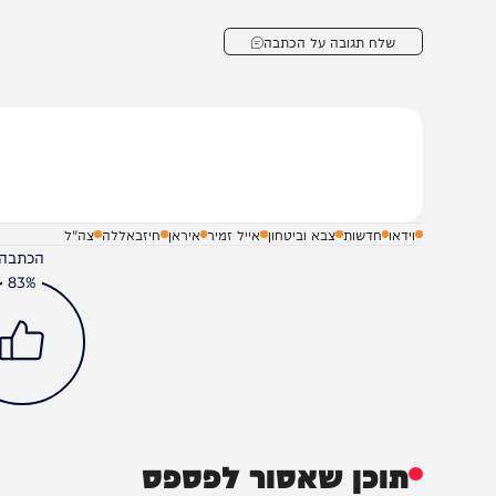
ת חיזבאללה כבסיס אש וכמרכז פיקוד לניהול הלחימה."
שלח תגובה על הכתבה
וידאו
חדשות
צבא וביטחון
אייל זמיר
איראן
חיזבאללה
צה"ל
הכתבה עניינה א
83%