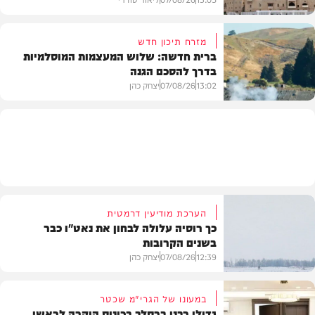
מזרח תיכון חדש
ברית חדשה: שלוש המעצמות המוסלמיות
בדרך להסכם הגנה
מזג האוויר
13:02
07/08/26
יצחק כהן
בעולם
הערכת מודיעין דרמטית
כך רוסיה עלולה לבחון את נאט"ו כבר
בשנים הקרובות
12:39
07/08/26
יצחק כהן
במעונו של הגרי"מ שכטר
גדולי רבני ברסלב בכינוס הוקרה לראשי