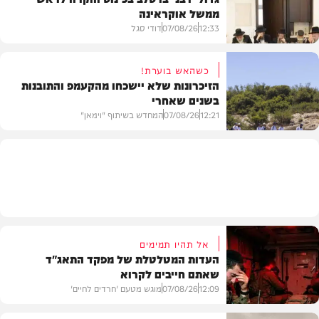
ממשל אוקראינה
בעולם
12:33
07/08/26
דודי סגל
כשהאש בוערת!
הזיכרונות שלא יישכחו מהקעמפ והתובנות
בשנים שאחרי
חרדים
12:21
07/08/26
המחדש בשיתוף "וימאן"
וידאו
אל תהיו תמימים
העדות המטלטלת של מפקד התאג"ד
שאתם חייבים לקרוא
12:09
07/08/26
מוגש מטעם 'חרדים לחיים'