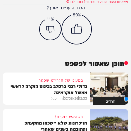
מצאתם טעות או בעיה בכתבה? כתבו לנו
הכתבה עניינה אותך?
89%
11%
תוכן שאסור לפספס
במעונו של הגרי"מ שכטר
גדולי רבני ברסלב בכינוס הוקרה לראשי
ממשל אוקראינה
12:33
07/08/26
דודי סגל
חרדים
כשהאש בוערת!
הזיכרונות שלא יישכחו מהקעמפ
והתובנות בשנים שאחרי