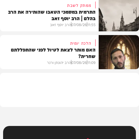
ממתק לשבת
התרמית במסמכי הטאבו שהותירה את הרב
בהלם | הרב יוסף זאב
דעות
11:55
07/08/26
הרב יוסף זאב
הלכה יומית
האם מותר לצאת לטיול לפני שהתפללתם
שחרית?
בית המדרש
11:09
07/08/26
הרב יהונתן ורנר
הלכה