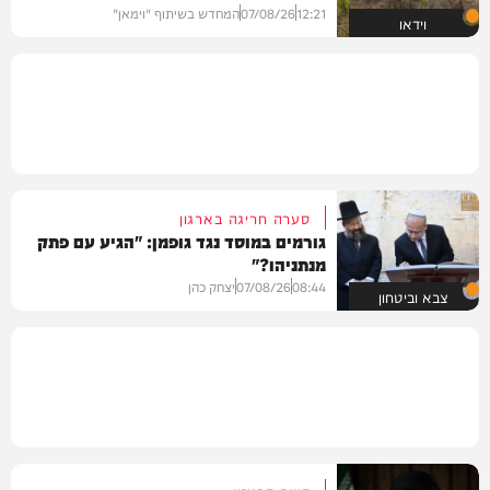
12:21
07/08/26
המחדש בשיתוף "וימאן"
וידאו
סערה חריגה בארגון
גורמים במוסד נגד גופמן: "הגיע עם פתק
מנתניהו?"
08:44
07/08/26
יצחק כהן
צבא וביטחון