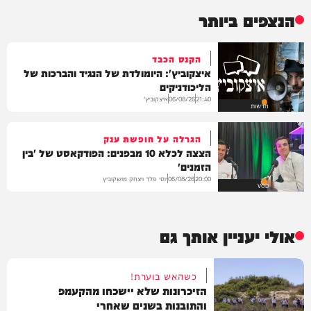
הנצפים ביותר
הקנס הכבד
איצקוביץ': היומולדת של הנגיד והברכות של
הליכודניקים
איצקוביץ'
06/08/26
21:40
חדשות
הגרלה על חופשת ענק
הצצה לכלא 10 מבפנים: הפודקאסט של 'בין
הזמנים'
יוסי פלד ויצחק מושקוביץ
06/08/26
20:00
VOD
אולי יעניין אותך גם
כשהאש בוערת!
הזיכרונות שלא יישכחו מהקעמפ
והתובנות בשנים שאחרי