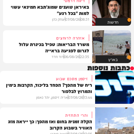
דיווח דרמטי
באיראן טוענים שמוג'תבא חמינאי עשוי
למות "בכל רגע"
08:31
07/08/26
יצחק כהן
חדשות
אזהרה לרוחצים
משרד הבריאות: טפיל בכינרת עלול
לגרום לפגיעה בראייה
22:35
06/08/26
דוד חדד
בארץ
כתבות נוספות
זיסמן מסכם שבוע
ריח של מהפך? הפחד בליכוד, הקרבות בימין
והמרוץ לבלפור
13:44
07/08/26
אריה זיסמן, יתד נאמן
והרי התחזית
הקלה זמנית בחום ואז מהפך: כך ייראה מזג
האוויר בשבוע הקרוב
פוליטי
13:05
07/08/26
ליאור סודרי