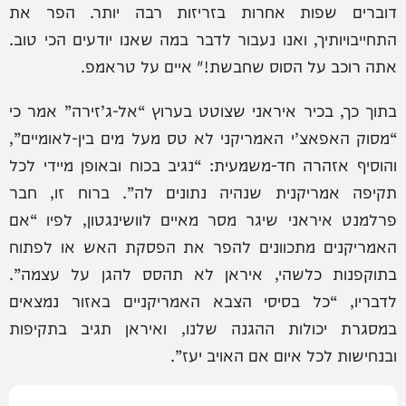
דוברים שפות אחרות בזריזות רבה יותר. הפר את
התחייבויותיך, ואנו נעבור לדבר במה שאנו יודעים הכי טוב.
אתה רוכב על הסוס שחבשת!" איים על טראמפ.
בתוך כך, בכיר איראני שצוטט בערוץ “אל-ג’זירה” אמר כי
“מסוק האפאצ’י האמריקני לא טס מעל מים בין-לאומיים”,
והוסיף אזהרה חד-משמעית: “נגיב בכוח ובאופן מיידי לכל
תקיפה אמריקנית שנהיה נתונים לה”. ברוח זו, חבר
פרלמנט איראני שיגר מסר מאיים לוושינגטון, לפיו “אם
האמריקנים מתכוונים להפר את הפסקת האש או לפתוח
בתוקפנות כלשהי, איראן לא תהסס להגן על עצמה”.
לדבריו, “כל בסיסי הצבא האמריקניים באזור נמצאים
במסגרת יכולות ההגנה שלנו, ואיראן תגיב בתקיפות
ובנחישות לכל איום אם האויב יעז”.