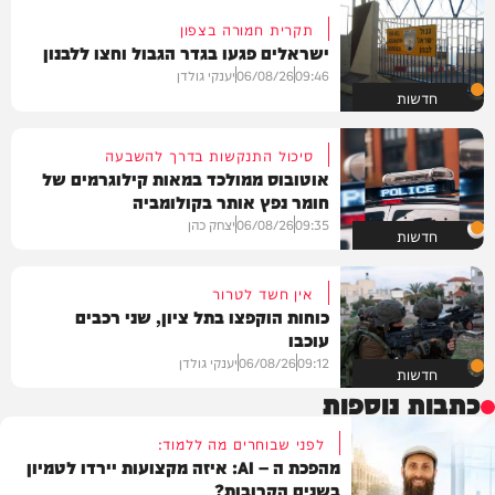
תקרית חמורה בצפון
ישראלים פגעו בגדר הגבול וחצו ללבנון
09:46
06/08/26
יענקי גולדן
חדשות
סיכול התנקשות בדרך להשבעה
אוטובוס ממולכד במאות קילוגרמים של
חומר נפץ אותר בקולומביה
09:35
06/08/26
יצחק כהן
חדשות
אין חשד לטרור
כוחות הוקפצו בתל ציון, שני רכבים
עוכבו
09:12
06/08/26
יענקי גולדן
חדשות
כתבות נוספות
לפני שבוחרים מה ללמוד:
מהפכת ה – AI: איזה מקצועות יירדו לטמיון
בשנים הקרובות?