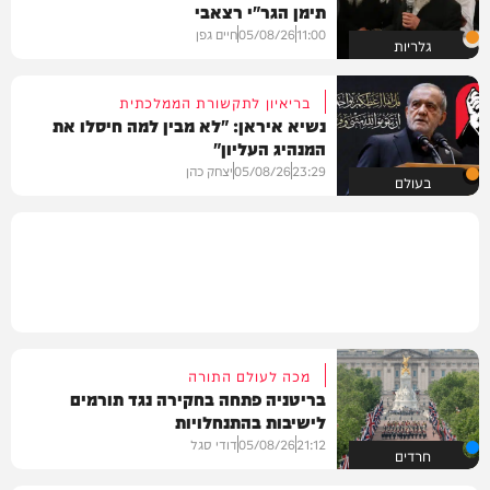
תימן הגר"י רצאבי
11:00
05/08/26
חיים גפן
גלריות
בריאיון לתקשורת הממלכתית
נשיא איראן: "לא מבין למה חיסלו את
המנהיג העליון"
23:29
05/08/26
יצחק כהן
בעולם
מכה לעולם התורה
בריטניה פתחה בחקירה נגד תורמים
לישיבות בהתנחלויות
21:12
05/08/26
דודי סגל
חרדים