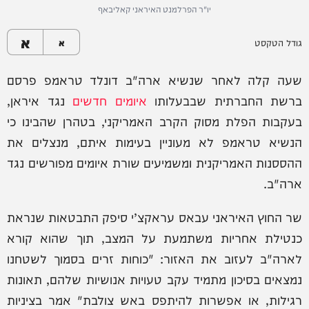
יו"ר הפרלמנט האיראני קאליבאף
א
גודל הטקסט
א
שעה קלה לאחר שנשיא ארה"ב דונלד טראמפ פרסם
ברשת החברתית שבבעלותו
איומים חדשים
נגד איראן,
בעקבות הפלת מסוק הקרב האמריקני, בטהרן שהבינו כי
הנשיא טראמפ לא מעוניין בעימות איתם, מנצלים את
ההססנות האמריקנית ומשמיעים שורת איומים מפורשים נגד
ארה"ב.
שר החוץ האיראני עבאס עראקצ’י סיפק התבטאות שנראת
כנטילת אחריות משתמעת על המצב, תוך שהוא קורא
לארה"ב לעזוב את האזור: "כוחות זרים בסמוך לשטחנו
נמצאים בסיכון מתמיד עקב טעויות אנושיות שלהם, תאונות
רגילות, או אפשרות להיתפס באש צולבת" אמר בציניות