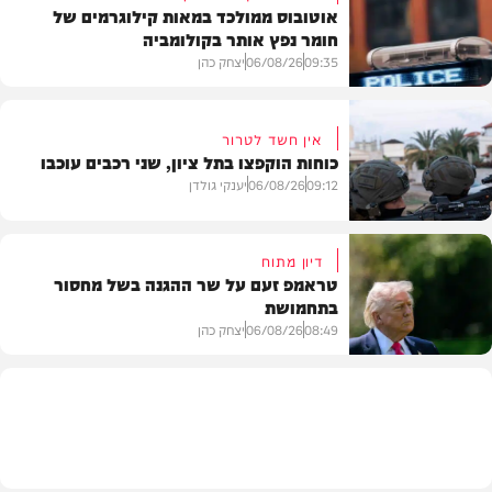
אוטובוס ממולכד במאות קילוגרמים של
חומר נפץ אותר בקולומביה
09:35
06/08/26
יצחק כהן
אין חשד לטרור
כוחות הוקפצו בתל ציון, שני רכבים עוכבו
חדשות
09:12
06/08/26
יענקי גולדן
דיון מתוח
טראמפ זעם על שר ההגנה בשל מחסור
בתחמושת
חדשות
08:49
06/08/26
יצחק כהן
חדשות