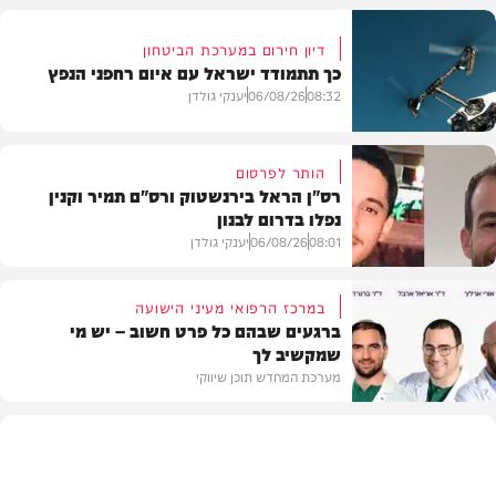
דיון חירום במערכת הביטחון
כך תתמודד ישראל עם איום רחפני הנפץ
08:32
06/08/26
יענקי גולדן
הותר לפרסום
רס"ן הראל בירנשטוק ורס"ם תמיר וקנין
נפלו בדרום לבנון
חדשות
08:01
06/08/26
יענקי גולדן
במרכז הרפואי מעיני הישועה
ברגעים שבהם כל פרט חשוב – יש מי
שמקשיב לך
חדשות
מערכת המחדש תוכן שיווקי
תוכן שיווקי