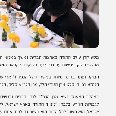
סע קרן עולם התורה בארצות הברית נמשך במלוא העוצמה, כ
פגשי חיזוק ופגישות עם נדיבי עם בלייקווד, לקראת המשך המס
בוקר נפתח בדינר מיוחד במשרדו של הנגיד ר' ארי שטרן, ב
גה"צ רבי דן סגל, מרן הגר"י הלל, מרן הגר"א סלים, הגרח"מ אוז
מהלך המעמד נשא מרן הגר"ד לנדו דברים נרגשים ואמר 