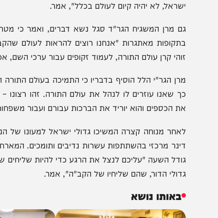
גבולות הארץ בלבד: "לימוד התורה בארץ ישראל, לימוד התו
שראל, הוא חשוב לכל הדור. הוא חשוב גם לכם. אתם עוזרים 
שראל, לא יהיה קיום לעולם בכלל", אמר.
ם מרן המשגיח הגר"ד סגל נשא דברים, ואמר כי מטרת המסע
תקופות מאתגרות "אנחנו רוצים להראות לעולם שהקב"ה אינו
והי קרן עולם התורה, לעמוד זקופים עבור ערכי השם, אפילו ב
רן הגר"י הלל הוסיף בדבריו כי התמיכה בעולם התורה היא זכו
ך שאנו עוזרים לו לנהל את עולם התורה. זהו רצונו – שנהיה 
ת הכספים והוא יוריד את הברכות עבורם ועבור משפחותיהם. זוה
אחר מנוחה קצרה המשיכו גדולי ישראל למעונו של הנגיד ר' 
ינר מרכזי בהשתתפות עשרות נדיבים ותומכים. המארח פתח 
ודל השעה "עליכם לנצל את הרגע כדי להיות שליחים של הקב