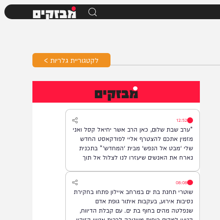
מבזקים
לקטגוריית גלריות >
מבזקים
12:52
*ערב שבת שלום, כאן הרב אשר יחיאל קסל ואני
מזמין אתכם להצטרף אליי לפודקאסט החדש
שלי 'מבט אל הנפש' מבית 'המחדש'* בתכנית
נארח את האנשים שיעזרו לנו לצלול אל תוך
נבכי הנפש, לגלות את הסודות ואת כל מה
שטמון בה. *והשבוע: היועץ ואיש החינוך, הרב
08:08
נח פלאי*. מתי? *תכנית הבכורה תשודר אי"ה
שוטרי תחנת בת ים במרחב איילון פתחו בחקירת
במוצ"ש, בשעה 22:00* *חפשו בגוגל: המחדש*
נסיבות אירוע, בעקבות איתור גופת אדם
ובואו לצפות בנו!