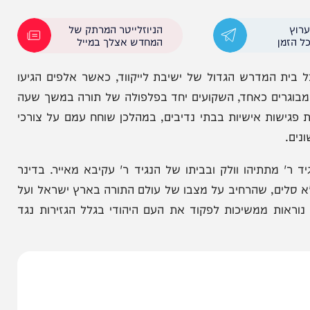
זצ"ל, שאמר כי כוח התורה הוא המגן על עם ישראל.
 במקביל ישנו קושי גדול – אברכים רבים מתמודדים עם
ריהם ולהראות לעולם שהתורה משגשגת וששלוחיו של
הניוזלייטר המרתק של
המחדש אצלך במייל
המדרש הגדול של ישיבת לייקווד, כאשר אלפים הגיעו
ם כאחד, השקועים יחד בפלפולה של תורה במשך שעה
 אישיות בבתי נדיבים, במהלכן שוחח עמם על צורכי
תיהו וולק ובביתו של הנגיד ר' עקיבא מאייר. בדינר
ם, שהרחיב על מצבו של עולם התורה בארץ ישראל ועל
ת ממשיכות לפקוד את העם היהודי בגלל הגזירות נגד