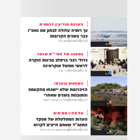
21:32
בין הזמנים: שלושה בחורי ישיבות חולצו
מהכינרת לאחר שנסחפו לעומק האגם, בחוף
בלתי מוכרז כשהם על גבי אביזר ציפה.
הערכת מודיעין דרמטית
כך רוסיה עלולה לבחון את נאט"ו
21:31
כבר בשנים הקרובות
בני ברק: חובשים ופראמדיקים של ארגון הצלה
12:39
07/08/26
יצחק כהן
בעולם
מבצעים פעולות החייאה על תינוק כבן שנה וחצי
לאחר שנחנק משקית.
במעונו של הגרי"מ שכטר
גדולי רבני ברסלב בכינוס הוקרה
לראשי ממשל אוקראינה
12:33
07/08/26
דודי סגל
חרדים
19:03
בד"ה: נקבע מותה של הפעוטה שטבעה בבריכה
כשהאש בוערת!
באשקלון
הזיכרונות שלא יישכחו מהקעמפ
והתובנות בשנים שאחרי
12:21
07/08/26
המחדש בשיתוף "וימאן"
וידאו
אל תהיו תמימים
18:06