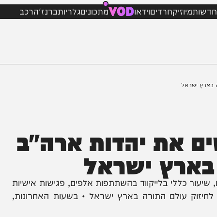
VOD
מיוזיק
חרדים
וידאו
מתכונים
גלריות
ברנז'ה
רכב
שראל
 את יהדות ארה"ב
ארץ ישראל
ור כללי בלייקווד בהשתתפות אלפים, פגישות אישיות
ק עולם התורה בארץ ישראל • בשעות האחרונות,