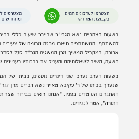
לחמת המפרץ. הוא הזכיר את דבריו של מרן הגראי"ל שטיינמן 
היום, כשיש הרבה יותר תורה, אנו רואים את הניסים הללו. אבל
שיים כלכליים המשפיעים על לימודם. זה הזמן לעמוד מאחו
קב"ה אינם נוטשים את עולם התורה", אמר.
הצטרפו לעדכונים חמים
מצטרפים לערוץ
בקבוצת המחדש
ומתחדשים כל הזמן
שעות הצהריים נשא הגרי"ב שרייבר שיעור כללי בהיכל בית 
השתתף. המשתתפים תיארו מחזה מרומם של צעירים ומבוגרי
רוכה. במקביל המשיך מרן המשגיח הגר"ד סגל לסדרת פגישות
שעה, השיב לשאלותיהם והעניק את ברכותיו בעניינים שונים.
שעות הערב נערכו שני דינרים נוספים, בביתו של הנגיד ר' מת
נערך בביתו של ר' עקיבא מאייר נשא דברים מרן הגר"א סלי
אתגרים העומדים בפניו. "אנחנו רואים בבירור שצרות נוראו