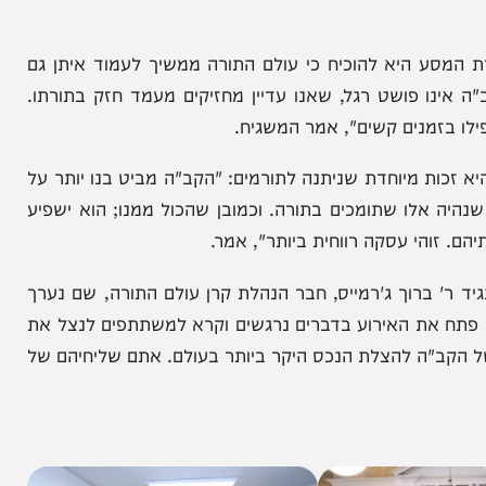
רה של בני הישיבות והכוללים, אינו חשוב רק לארץ
לעצמכם. אם חלילה לא תהיה תורה לבני הישיבות בארץ
 היא להוכיח כי עולם התורה ממשיך לעמוד איתן גם
 פושט רגל, שאנו עדיין מחזיקים מעמד חזק בתורתו.
זמנים קשים", אמר המשגיח.
ת מיוחדת שניתנה לתורמים: "הקב"ה מביט בנו יותר על
אלו שתומכים בתורה. וכמובן שהכול ממנו; הוא ישפיע
י עסקה רווחית ביותר", אמר.
ברוך ג'רמייס, חבר הנהלת קרן עולם התורה, שם נערך
את האירוע בדברים נרגשים וקרא למשתתפים לנצל את
"ה להצלת הנכס היקר ביותר בעולם. אתם שליחיהם של