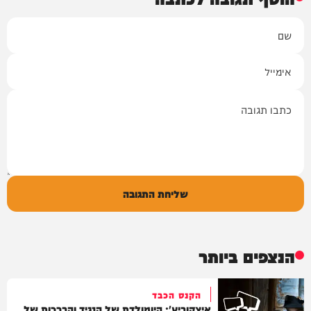
שם
אימייל
תגובה
שליחת התגובה
הנצפים ביותר
הקנס הכבד
איצקוביץ': היומולדת של הנגיד והברכות של