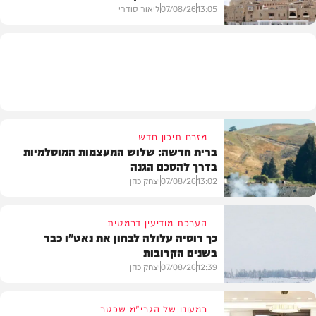
13:05
07/08/26
ליאור סודרי
מזג האוויר
מזרח תיכון חדש
ברית חדשה: שלוש המעצמות המוסלמיות
בדרך להסכם הגנה
13:02
07/08/26
יצחק כהן
הערכת מודיעין דרמטית
כך רוסיה עלולה לבחון את נאט"ו כבר
בשנים הקרובות
בעולם
12:39
07/08/26
יצחק כהן
במעונו של הגרי"מ שכטר