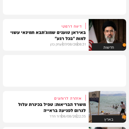
דיווח דרמטי
באיראן טוענים שמוג'תבא חמינאי עשוי
למות "בכל רגע"
08:31
07/08/26
יצחק כהן
חדשות
אזהרה לרוחצים
משרד הבריאות: טפיל בכינרת עלול
לגרום לפגיעה בראייה
22:35
06/08/26
דוד חדד
בארץ