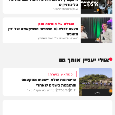
הליכודניקים
איצקוביץ'
06/08/26
21:40
חדשות
הגרלה על חופשת ענק
הצצה לכלא 10 מבפנים: הפודקאסט של 'בין
הזמנים'
יוסי פלד ויצחק מושקוביץ
06/08/26
20:00
VOD
אולי יעניין אותך גם
כשהאש בוערת!
הזיכרונות שלא יישכחו מהקעמפ
והתובנות בשנים שאחרי
12:21
07/08/26
המחדש בשיתוף "וימאן"
וידאו