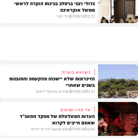
גדולי רבני ברסלב בכינוס הוקרה לראשי
ממשל אוקראינה
בעולם
12:33
07/08/26
דודי סגל
חרדים
כשהאש בוערת!
הזיכרונות שלא יישכחו מהקעמפ והתובנות
בשנים שאחרי
12:21
07/08/26
המחדש בשיתוף "וימאן"
אל תהיו תמימים
העדות המטלטלת של מפקד התאג"ד
שאתם חייבים לקרוא
וידאו
12:09
07/08/26
מוגש מטעם 'חרדים לחיים'