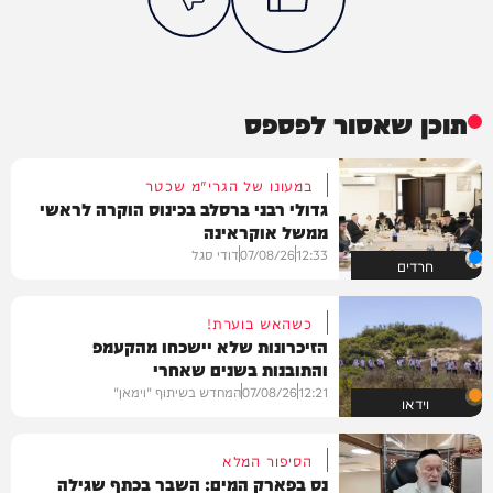
תוכן שאסור לפספס
במעונו של הגרי"מ שכטר
גדולי רבני ברסלב בכינוס הוקרה לראשי
ממשל אוקראינה
12:33
07/08/26
דודי סגל
חרדים
כשהאש בוערת!
הזיכרונות שלא יישכחו מהקעמפ
והתובנות בשנים שאחרי
12:21
07/08/26
המחדש בשיתוף "וימאן"
וידאו
הסיפור המלא
נס בפארק המים: השבר בכתף שגילה