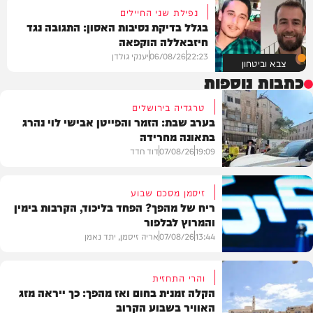
נפילת שני החיילים
בגלל בדיקת נסיבות האסון: התגובה נגד
חיזבאללה הוקפאה
22:23
06/08/26
יענקי גולדן
צבא וביטחון
כתבות נוספות
טרגדיה בירושלים
בערב שבת: הזמר והפייטן אבישי לוי נהרג
בתאונה מחרידה
19:09
07/08/26
דוד חדד
זיסמן מסכם שבוע
ריח של מהפך? הפחד בליכוד, הקרבות בימין
והמרוץ לבלפור
בארץ
13:44
07/08/26
אריה זיסמן, יתד נאמן
והרי התחזית
הקלה זמנית בחום ואז מהפך: כך ייראה מזג
האוויר בשבוע הקרוב
פוליטי