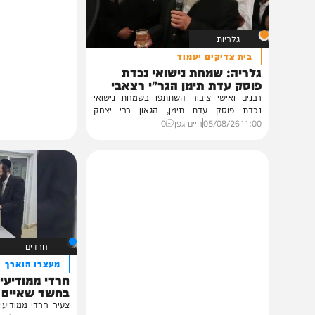
תוכן שאסור לפספס
גלריות
בית צדיקים יעמוד
גלריה: שמחת נישואי נכדת
פוסק עדת תימן הגר"י רצאבי
רבנים ואישי ציבור השתתפו בשמחת נישואי
נכדת פוסק עדת תימן, הגאון רבי יצחק
רצאבי,...
11:00
05/08/26
חיים גפן
0