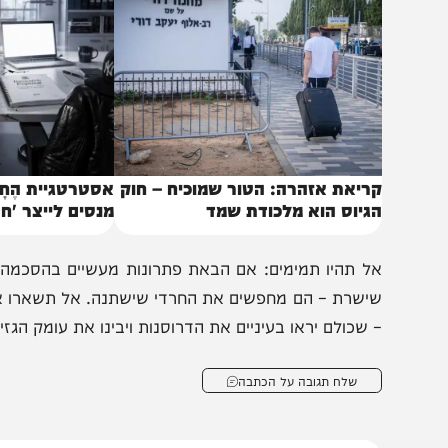
מערכת הבהירה באולפן באלימות מילולית שאורח החיים התור
באותו נושא
ריאת אזהרה: הטור שמוכיח – חוק
אסטרטגיית הֶחָתוּל וְהָעַ
גיוס הוא מלכודת שמד
מנסים לייצר 'חרדיות 
ל תהיו תמימים: אם הבאת פתרונות מעשיים בהסכמה מעורר
ישרת – הם מחפשים את החרדי שישתנה. אל תשארו אדישים. 