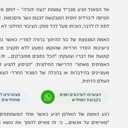
ל הפאנל הגיע מנכ"ל עמותת "נצח יהודה" – לוחם מילואים, 
פיסה ליברלית יחסית המבקשת לבנות גשר והסכמות. אבל ההתנ
תת לו לדבר, הוכיחו מעל לכל ספק: הציבור החילוני לא מחפש
אמת המנפצת של כור ההיתוך ברורה למדיי: כאשר נציג מקצו
ישיבות הסדר חרדיות שהוקמו כמעט ללא תקציב מהמדינה,
וטעת את דבריו וצועקת: "הכל נתונים מפוברקים… זה לא ח
אמיתית מאחורי הדרישה החילונית: "הניסיון להגיע להסכמ
עוניינים בהידברות או בהכלה של המגזר החרדי הצומח; הם
עולם הדתית.
הצטרפו לעדכונים חמים
מצטרפים לערוץ
בקבוצת המחדש
ומתחדשים כל הזמן