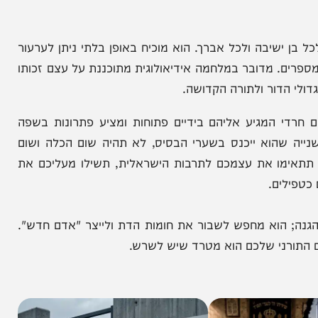
לוי כי ההתקפה נובעת מכך שהפתרונות המעשיים
נושא פוליטי לנושא מקצועי, ויש הרבה מאוד אנשים
יבה ולכל אברך. הוא מוכיח באופן בלתי ניתן לערעור
. מדובר במלחמה אידיאולוגית מתוכננת על עצם זכותו
דור ולתורה הקדושה.
מגיע אליהם בידיים פתוחות ומציע פתרונות בשפה
הוא ייכנס בשערי הבסיס, לא תהיה שום הכלה ושום
מו את עצמכם לתרבות הישראלית, תשילו מעליכם את
ם.
וא מחפש לשבור את חומות הדת ולייצר "אדם חדש".