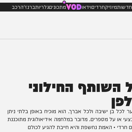
VOD
מיוזיק
חרדים
וידאו
מתכונים
גלריות
ברנז'ה
רכב
שותף החילוני
ן ישיבה ולכל אברך. הוא מוכיח באופן בלתי ניתן
ו על מספרים. מדובר במלחמה אידיאולוגית מתוכננת