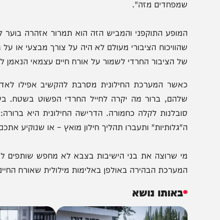
גע האמת של האולפן הגיע כאשר אחד המשתתפים הודה בג
מאיימים על אנשים… כי זה מאיים להפוך את נושא הגיוס מ
מפחדים מזה".
מופע התוקפני והמביש הזה הוא תמרור אזהרה בוער לכל בן יש
הוויכוח הציבורי מעולם לא היה על צורך מבצעי או על מספרים
ל הציבור החרדי לשמור על אורח חיים עצמאי הנאמן לגדולי ה
אשר המערכת החילונית מסרבת להקשיב אפילו לאדם חרדי ה
להם, ברור מה יקרה לחייל החרדי הפשוט בשטח. בשנייה ש
ובלנות לקלה כחמורה. הדרישה החילונית היא ברורה: תתאי
"גלותיות" ותעברו תהליך חילון מואץ – או שנוקיע אתכם כטפילי
י שרוצה את בני הישיבות בצבא לא מחפש שותפים להגנה; ה