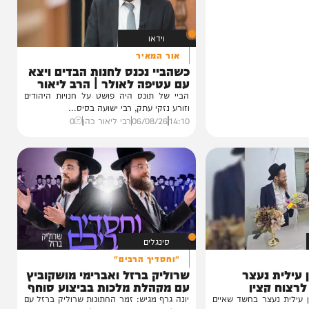
וידאו
אור המאיר
כשהביי נכנס לחנות הבדים ויצא
עם עטיפה לאולר | הרב ליאור
כהן
הביי של תונס היה פושט על חנויות היהודים
וזורע נזקי עתק, רבי ישועה בסיס...
14:10
06/08/26
רבי ליאור כהן
0