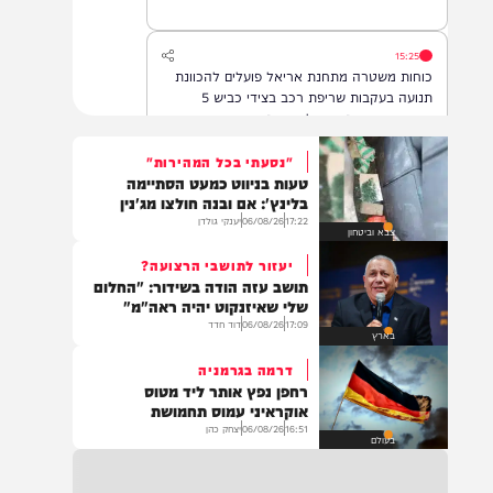
אחד מהם שב לתקשר עם המשפחה
15:25
כוחות משטרה מתחנת אריאל פועלים להכוונת
תנועה בעקבות שריפת רכב בצידי כביש 5
בשומרון, שהתפשטה לשטח פתוח. ציר התנועה
לכיוון מערב נחסם לצורך פעולות כיבוי ומניעת
סיכון לנהגים. הנהגים מתבקשים לנסוע בדרכים
"נסעתי בכל המהירות"
חלופיות.
טעות בניווט כמעט הסתיימה
15:07
בלינץ': אם ובנה חולצו מג'נין
.*👈📍 אהרונס מבוא חורון – רשמו ב-Waze*
17:22
06/08/26
יענקי גולדן
צבא וביטחון
🕖 פתוחים מ-19:00 בערב ועד השעות הקטנות
תבואו רעבים… תצאו מאושרים 😍 ווייז ישיר
יעזור לתושבי הרצועה?
להגעה – https://waze.com/ul/hsv8vjmkcy
תושב עזה הודה בשידור: "החלום
שלי שאיזנקוט יהיה ראה"מ"
17:09
06/08/26
דוד חדד
14:43
בארץ
משרד הבריאות דיווח על מקרה מוות של אדם
דרמה בגרמניה
כבן 70 שחלה בקדחת מערב הנילוס.
רחפן נפץ אותר ליד מטוס
אוקראיני עמוס תחמושת
16:51
06/08/26
יצחק כהן
בעולם