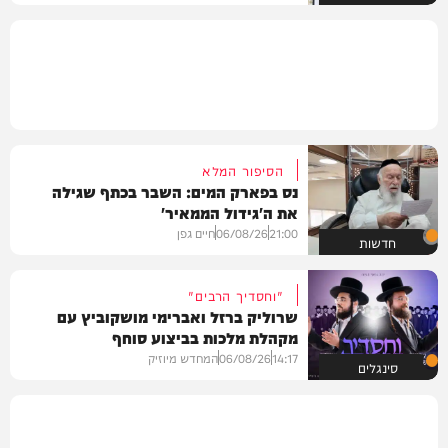
הסיפור המלא
נס בפארק המים: השבר בכתף שגילה
את ה'גידול הממאיר'
21:00
06/08/26
חיים גפן
חדשות
"וחסדיך הרבים"
שרוליק ברזל ואברימי מושקוביץ עם
מקהלת מלכות בביצוע סוחף
14:17
06/08/26
המחדש מיוזיק
סינגלים