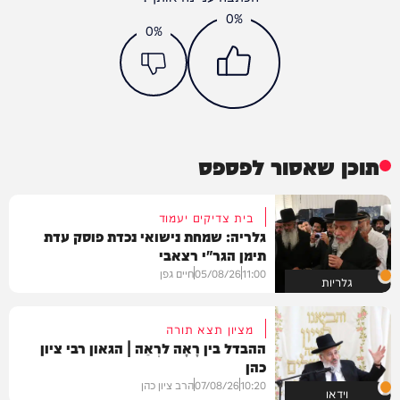
0%
0%
תוכן שאסור לפספס
בית צדיקים יעמוד
גלריה: שמחת נישואי נכדת פוסק עדת
תימן הגר"י רצאבי
11:00
05/08/26
חיים גפן
גלריות
מציון תצא תורה
ההבדל בין רָאָה לרְאֵה | הגאון רבי ציון
כהן
10:20
07/08/26
הרב ציון כהן
וידאו