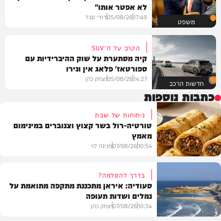
לא אפטר אותו"
17:49
05/08/26
דודי סגל
משפט
הקרב על ה־SUV
קיה מסתערת על שוק ההיברידיות עם
ספורטאז' פלאג אין ונירו
14:27
05/08/26
יצחק כהן
חדשות הרכב
כתבות נוספות
ניחוחות של שבת
טורטיה-רול בשר קצוץ וצנוברים במינימום
מאמץ
10:54
07/08/26
פנינה לוי
בדרך להסלמה?
סעודיה: איראן מתכננת מתקפה מתואמת על
נמלים ושדות תעופה
מתכונים
10:34
07/08/26
יצחק כהן