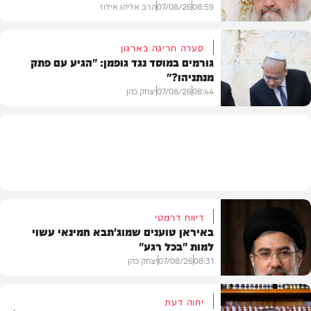
08:59
07/08/26
הרב אליהו אילוז
סערה חריגה בארגון
גורמים במוסד נגד גופמן: "הגיע עם פתק
מנתניהו?"
וידאו
08:44
07/08/26
יצחק כהן
צבא וביטחון
דיווח דרמטי
באיראן טוענים שמוג'תבא חמינאי עשוי
למות "בכל רגע"
08:31
07/08/26
יצחק כהן
יחוה דעת