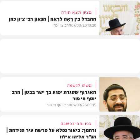
מציון תצא תורה
ההבדל בין רָאָה לרְאֵה | הגאון רבי ציון כהן
בעולם
10:20
07/08/26
הרב ציון כהן
וידאו
משהו לנשמה
האגרוף שסגרת יפגע בך ישר בבטן | הרב
יוסף חי פור
09:15
07/08/26
הרב יוסף חי פור
צפו ותחי נפשכם
ורחמך: ביאור נפלא על פרשת עיר הנידחת |
הג"ר אליהו אילוז
וידאו