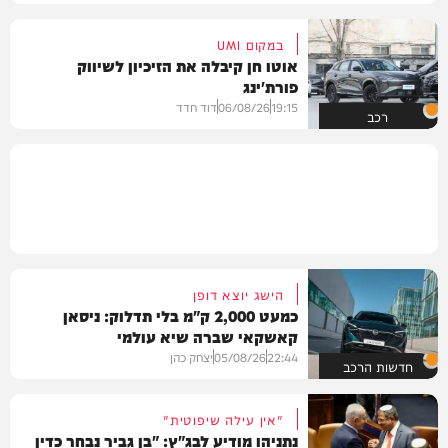
במקום UMI
אוטו חן קיבלה את הזיכיון לשיווק
פורת'ינג
19:15
06/08/26
דוד חדד
רכב
הישג יוצא דופן
כמעט 2,000 ק"מ בלי תדלוק: ניסאן
קאשקאי שברה שיא עולמי
22:44
05/08/26
יצחק כהן
חדשות הרכב
"אין עילה שיפוטית"
נתניהו מודיע לבג"ץ: "בן גביר נבחר כדין