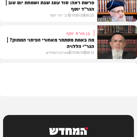
פרשת ראה: סוד עונג שבת ושמחת יום טוב |
הגר"ד יוסף
חדשות
08:25
07/08/26
רבי דוד יוסף
בן פורת יוסף
מה באמת מסתתר מאחורי הפיתוי המתוק? |
הגר"י הללויה
וידאו
08:12
07/08/26
מערכת המחדש
וידאו
המחדש