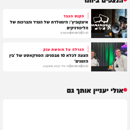
הקנס הכבד
איצקוביץ': היומולדת של הנגיד והברכות של
הליכודניקים
איצקוביץ'
06/08/26
21:40
חדשות
הגרלה על חופשת ענק
הצצה לכלא 10 מבפנים: הפודקאסט של 'בין
הזמנים'
יוסי פלד ויצחק מושקוביץ
06/08/26
20:00
VOD
אולי יעניין אותך גם