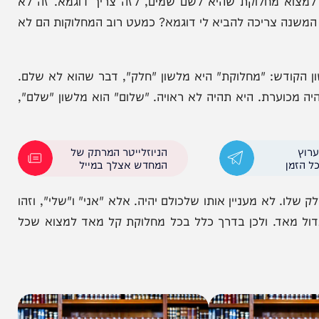
סוֹפָהּ לְהִתְקַיֵּם. וְשֶׁאֵינָהּ לְשֵׁם שָׁמַיִם, אֵין סוֹפָהּ
א לְשֵׁם שָׁמַיִם? זוֹ מַחֲלֹקֶת הִלֵּל וְשַׁמַּאי. וְשֶׁאֵינָהּ
כדי למצוא מחלוקת שהיא לשם שמים, לזה צריך דוגמא. זה לא
צריכה להביא לי דוגמא? כמעט רוב המחלוקות הם לא
ודש: "מחלוקת" היא מלשון "חלק", דבר שהוא לא שלם.
ת. היא תהיה לא ראויה. "שלום" הוא מלשון "שלם",
הניוזלייטר המרתק של
המחדש אצלך במייל
מעניין אותו שלכולם יהיה. אלא "אני" ו"שלי", וזהו
אד. ולכן בדרך כלל בכל מחלוקת קל מאד למצוא שכל