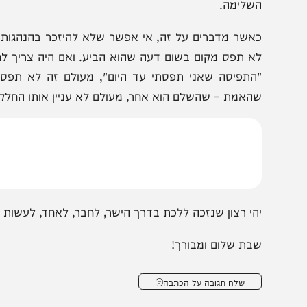
תם אלה שעושים חלוקה. אתם אלה שמתנשאים". אבל, בתוך ה
לקח מקח רע לעצמו", כך אומרים רבותינו (סנהדרין ק"ט ע"ב).
לזה מביאה המשנה: תדע לך, לפעמים המחלוקת – החלק – עוט
יא מחלוקת שאינה לשם שמים. מחלוקת לשם שמים – שאף
שלימה.
אשר מדברים על זה, אי אפשר שלא להיזכר בהנהגותיו המופל
א תפס מקום בשום דעה שהוא הביע. ואם היה צריך לחזור בו, ז
התפיסה שאני תפסתי עד היום", מעולם זה לא תפס חלק. 
האמת – שהשלם הוא אחר, מעולם לא עניין אותו החלק.