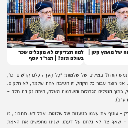
מאמץ קטן |
למה הצדיקים לא מקבלים שכר
בעולם הזה? | הגר"ד יוסף
ים של שלמות: "כׇל הָעֵדָה כֻּלָּם קְדֹשִׁים וכו',
ת. אני רוצה עבור כל הקהל, זו חטיבה אחת שלמה, לא חלקים.