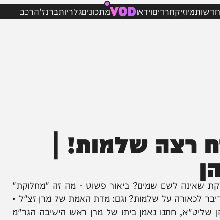
VOD
מיוזיק
חרדים
וידאו
מתכונים
גלריות
ברנז'ה
רכב
רצה שלמות! |
ינה לשם שמים? ביאור פשוט - מה זה "מחלוקת"
כאורה על שלמות? וגם: מדת האמת של מרן זצ"ל •