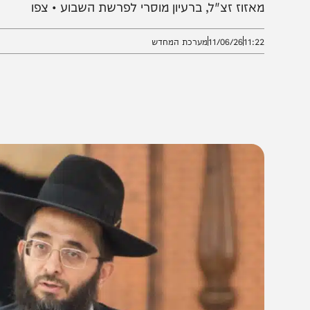
אש ישיבת 'מאור יוסף' הגאון הגדול הרב ליאור כהן שלי
אזוז זצ"ל, ברעיון מוסרי לפרשת השבוע • צפו
11:2
11/06/26
מערכת המחדש