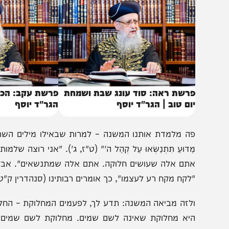
חד דואג לאינטרסים שלו.
באותו נושא
רשת ראה: סוד עונג שבת ושמחת
פרשת עקב: הכוח של 
ום טוב | הגר"ד יוסף
הגר"ד יוסף
ה מלמדת אותנו המשנה – למרות שבאילו מילים השתמש קורח? במיל
ַדּוּעַ תִּתְנַשְּׂאוּ עַל קְהַל ה'" (ט"ז, ג'). "אני רוצה שלמו