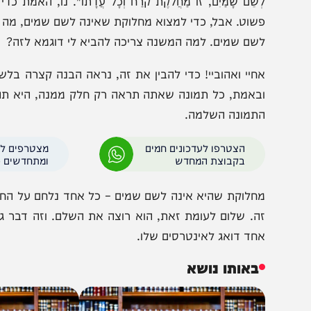
ומרת לנו המשנה (אבות פ"ה מי"ז): "כָּל מַחֲלֹקֶת שֶׁהִיא לְשֵׁם שָׁמַיִם, 
ְהִתְקַיֵּם. (ובאה המשנה ונותנת לנו דוגמאות:) אֵיזוֹ הִיא מַחֲלֹקֶת שֶׁהִי
ְשֵׁם שָׁמַיִם, זוֹ מַחֲלֹקֶת קֹרַח וְכָל עֲדָתוֹ". נו, האמת 
שוט. אבל, כדי למצוא מחלוקת שאינה לשם שמים, מה המשנה 
שם שמים. למה המשנה צריכה להביא לי דוגמא לזה?
חיי ואהוביי! כדי להבין את זה, נראה הבנה קצרה בלשון הק
באמת, כל תמונה שאתה תראה רק חלק ממנה, היא תהיה מכוער
תמונה השלמה.
הצטרפו לעדכונים חמים
מצטרפים לערוץ
בקבוצת המחדש
ומתחדשים כל הזמן
חלוקת שהיא אינה לשם שמים – כל אחד נלחם על החלק שלו. לא 
ה. שלום לעומת זאת, הוא רוצה את השלם. וזה דבר גדול מ