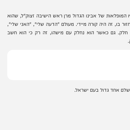
מילים הגדולות והשלמות האלה, היתה נקודת חלק –
ף את עצמו בטענות של שלמות. אבל לא. תתבונן, זו
 צד לא נלחם על דעתו. שנינו מחפשים את האמת
אות של אבינו הגדול מרן ראש הישיבה זצוק"ל, שהוא
ה היה קורה מיידי. מעולם "הדעה שלי", "האני שלי",
גם כאשר הוא נחלק עם מישהו, זה רק כי הוא חשב