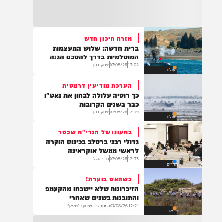
22:32
בהמשך להחייאה שבוצעה בבני ברק: הציבור
מתבקש להתפלל עבור הפעוט צבי בן שיינא
לרפואה שלמה
מזרח תיכון חדש
ברית חדשה: שלוש המעצמות
21:32
המוסלמיות בדרך להסכם הגנה
בין הזמנים: שלושה בחורי ישיבות חולצו
13:02
07/08/26
יצחק כהן
בעולם
מהכינרת לאחר שנסחפו לעומק האגם, בחוף
בלתי מוכרז כשהם על גבי אביזר ציפה.
הערכת מודיעין דרמטית
כך רוסיה עלולה לבחון את נאט"ו
כבר בשנים הקרובות
12:39
07/08/26
יצחק כהן
בעולם
21:31
בני ברק: חובשים ופראמדיקים של ארגון הצלה
במעונו של הגרי"מ שכטר
מבצעים פעולות החייאה על תינוק כבן שנה וחצי
גדולי רבני ברסלב בכינוס הוקרה
לאחר שנחנק משקית.
לראשי ממשל אוקראינה
12:33
07/08/26
דודי סגל
חרדים
כשהאש בוערת!
19:03