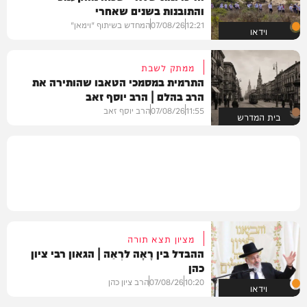
והתובנות בשנים שאחרי
12:21
07/08/26
המחדש בשיתוף "וימאן"
וידאו
ממתק לשבת
התרמית במסמכי הטאבו שהותירה את
הרב בהלם | הרב יוסף זאב
11:55
07/08/26
הרב יוסף זאב
בית המדרש
מציון תצא תורה
ההבדל בין רָאָה לרְאֵה | הגאון רבי ציון
כהן
10:20
07/08/26
הרב ציון כהן
וידאו