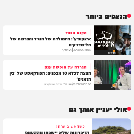
הנצפים ביותר
הקנס הכבד
איצקוביץ': היומולדת של הנגיד והברכות של
הליכודניקים
איצקוביץ'
06/08/26
21:40
חדשות
הגרלה על חופשת ענק
הצצה לכלא 10 מבפנים: הפודקאסט של 'בין
הזמנים'
יוסי פלד ויצחק מושקוביץ
06/08/26
20:00
VOD
אולי יעניין אותך גם
כשהאש בוערת!
הזיכרונות שלא יישכחו מהקעמפ