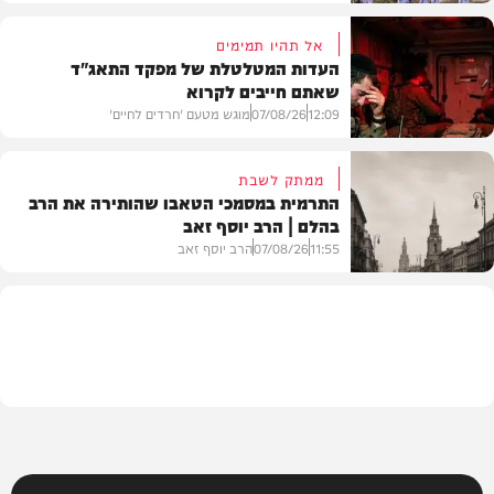
אל תהיו תמימים
העדות המטלטלת של מפקד התאג"ד
שאתם חייבים לקרוא
וידאו
12:09
07/08/26
מוגש מטעם 'חרדים לחיים'
ממתק לשבת
התרמית במסמכי הטאבו שהותירה את הרב
בהלם | הרב יוסף זאב
דעות
11:55
07/08/26
הרב יוסף זאב
בית המדרש