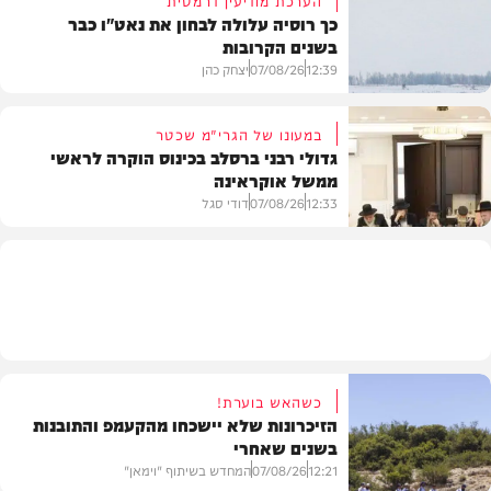
כך רוסיה עלולה לבחון את נאט"ו כבר
בשנים הקרובות
בעולם
12:39
07/08/26
יצחק כהן
במעונו של הגרי"מ שכטר
גדולי רבני ברסלב בכינוס הוקרה לראשי
ממשל אוקראינה
בעולם
12:33
07/08/26
דודי סגל
חרדים
כשהאש בוערת!
הזיכרונות שלא יישכחו מהקעמפ והתובנות
בשנים שאחרי
12:21
07/08/26
המחדש בשיתוף "וימאן"