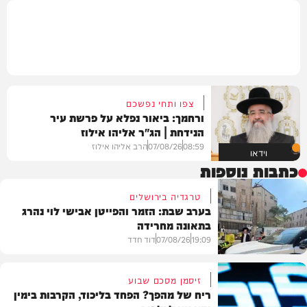
צפו ותחי נפשכם
ורחמך: ביאור נפלא על פרשת עיר
הנידחת | הג"ר אליהו אילוז
08:59
07/08/26
הרב אליהו אילוז
וידאו
כתבות נוספות
טרגדיה בירושלים
בערב שבת: הזמר והפייטן אבישי לוי נהרג
בתאונה מחרידה
19:09
07/08/26
דוד חדד
זיסמן מסכם שבוע
ריח של מהפך? הפחד בליכוד, הקרבות בימין