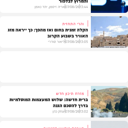
והמרוץ לבלפור
בארץ
13:44
07/08/26
אריה זיסמן, יתד נאמן
והרי התחזית
הקלה זמנית בחום ואז מהפך: כך ייראה מזג
האוויר בשבוע הקרוב
פוליטי
13:05
07/08/26
ליאור סודרי
מזג האוויר
מזרח תיכון חדש
ברית חדשה: שלוש המעצמות המוסלמיות
בדרך להסכם הגנה
13:02
07/08/26
יצחק כהן
הערכת מודיעין דרמטית