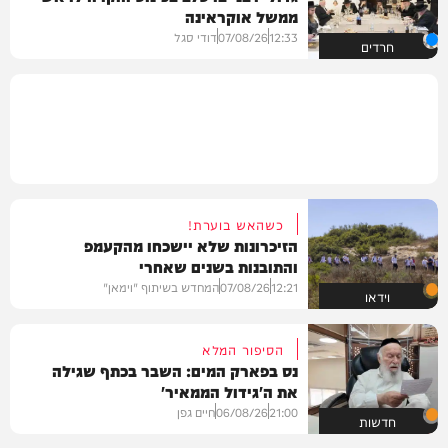
ממשל אוקראינה
12:33
07/08/26
דודי סגל
חרדים
כשהאש בוערת!
הזיכרונות שלא יישכחו מהקעמפ
והתובנות בשנים שאחרי
12:21
07/08/26
המחדש בשיתוף "וימאן"
וידאו
הסיפור המלא
נס בפארק המים: השבר בכתף שגילה
את ה'גידול הממאיר'
21:00
06/08/26
חיים גפן
חדשות