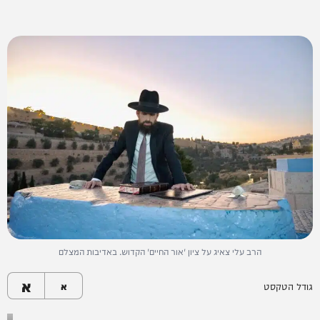
הרב עלי צאיג על ציון 'אור החיים' הקדוש. באדיבות המצלם
א
גודל הטקסט
א