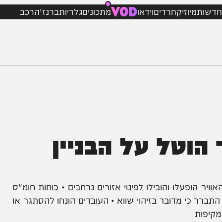
VOD
מיוזיק
חרדים
וידאו
מתכונים
גלריות
ברנז'ה
רכב
וטל על הבניין
עלו והובילו לפינוי אזורים נרחבים • כוחות חומ"ס
כי מדובר בזיהוי שווא • העובדים הונחו להסתגר או