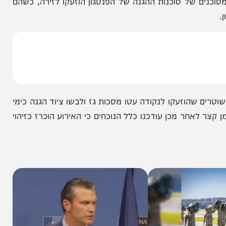
קום בשל חשש מ"אירוע חומרים מסוכנים". מספר מסדרונות וקומות
 של סוכנות ההגנה של הפנטגון הוזעקו לזירה, כשהם
הוזעקו לנקודה עטו מסכות גז ולבשו ציוד הגנה כימי
ר מכן עודכנו כלל הנוכחים כי האירוע הוכרז כזיהוי