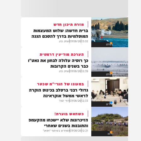
22:32
בהמשך להחייאה שבוצעה בבני ברק: הציבור
מתבקש להתפלל עבור הפעוט צבי בן שיינא
לרפואה שלמה
מזרח תיכון חדש
ברית חדשה: שלוש המעצמות
21:32
המוסלמיות בדרך להסכם הגנה
בין הזמנים: שלושה בחורי ישיבות חולצו
13:02
07/08/26
יצחק כהן
בעולם
מהכינרת לאחר שנסחפו לעומק האגם, בחוף
בלתי מוכרז כשהם על גבי אביזר ציפה.
הערכת מודיעין דרמטית
כך רוסיה עלולה לבחון את נאט"ו
כבר בשנים הקרובות
12:39
07/08/26
יצחק כהן
בעולם
21:31
בני ברק: חובשים ופראמדיקים של ארגון הצלה
במעונו של הגרי"מ שכטר
מבצעים פעולות החייאה על תינוק כבן שנה וחצי
גדולי רבני ברסלב בכינוס הוקרה
לאחר שנחנק משקית.
לראשי ממשל אוקראינה
12:33
07/08/26
דודי סגל
חרדים
כשהאש בוערת!
19:03