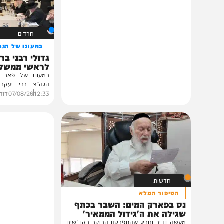
תוכן שאסור לפספס
חרדים
במעונו של הגרי"מ שכ
גדולי רבני ברסלב בכ
לראשי ממשל אוקרא
במעונו של פאר הדור וזק
הגה"צ רבי יעקב מאיר ש
ובהשתתפות...
12:33
07/08/26
דודי סגל
0