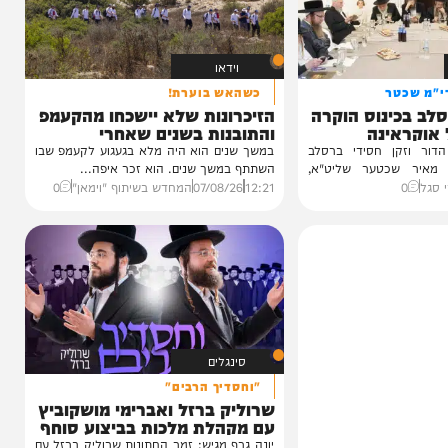
וידאו
טר
כשהאש בוערת!
ינוס הוקרה
הזיכרונות שלא יישכחו מהקעמפ
ינה
והתובנות בשנים שאחרי
ן חסידי ברסלב
במשך שנים הוא היה מלא בגעגוע לקעמפ שבו
כטער שליט"א,
השתתף במשך שנים. הוא זכר איפה...
12:21
07/08/26
המחדש בשיתוף "וימאן"
0