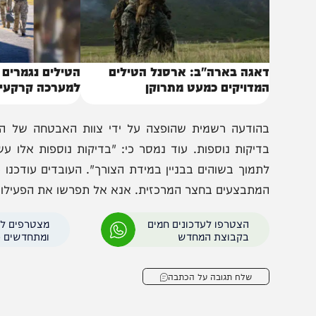
אגה בארה"ב: ארסנל הטילים
הטילים נגמרים – ארה
מדויקים כמעט מתרוקן
למערכה קרקעית באיר
הודעה רשמית שהופצה על ידי צוות האבטחה של הפנטגון לעו
דיקות נוספות. עוד נמסר כי: "בדיקות נוספות אלו עשויות ל
תמוך בשוהים בבניין במידת הצורך". העובדים עודכנו כי: "יית
מתבצעים בחצר המרכזית. אנא אל תפרשו את הפעילויות הללו
הצטרפו לעדכונים חמים
מצטרפים לערוץ