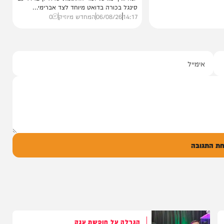
סינגלים
"וחסדיך הרבים"
שרוליק ברזל ואברימי מושקוביץ
עם מקהלת מלכות בביצוע סוחף
יונה גרף מגיש: זמר החתונות שרוליק ברזל עם
סינגל בכורה בדואט מיוחד לצד אברימי...
14:17
06/08/26
המחדש מיוזיק
0
ל