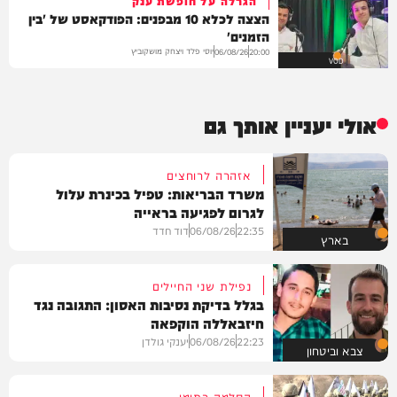
הצצה לכלא 10 מבפנים: הפודקאסט של 'בין
הזמנים'
יוסי פלד ויצחק מושקוביץ
06/08/26
20:00
VOD
אולי יעניין אותך גם
אזהרה לרוחצים
משרד הבריאות: טפיל בכינרת עלול
לגרום לפגיעה בראייה
22:35
06/08/26
דוד חדד
בארץ
נפילת שני החיילים
בגלל בדיקת נסיבות האסון: התגובה נגד
חיזבאללה הוקפאה
22:23
06/08/26
יענקי גולדן
צבא וביטחון
הסלמה בתימן