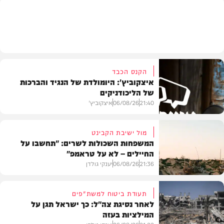
בארץ
הקנס הכבד
איצקוביץ': היומולדת של הנגיד והברכות
של הליכודניקים
21:40
06/08/26
איצקוביץ'
מול ישיבת הקבינט
המשפחות השכולות לשרים: "תחשבו על
החיילים – לא על טראמפ"
חדשות
21:36
06/08/26
יענקי גולדן
תעודת ביטוח למשת"פים
לאחר נסיגת צה"ל: כך ישראל תגן על
המילציות בעזה
צבא וביטחון