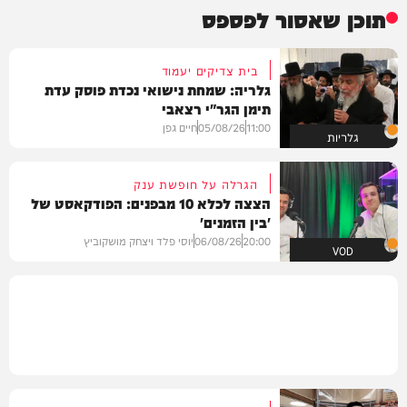
תוכן שאסור לפספס
בית צדיקים יעמוד
גלריה: שמחת נישואי נכדת פוסק עדת
תימן הגר"י רצאבי
11:00
05/08/26
חיים גפן
גלריות
הגרלה על חופשת ענק
הצצה לכלא 10 מבפנים: הפודקאסט של
'בין הזמנים'
20:00
06/08/26
יוסי פלד ויצחק מושקוביץ
VOD