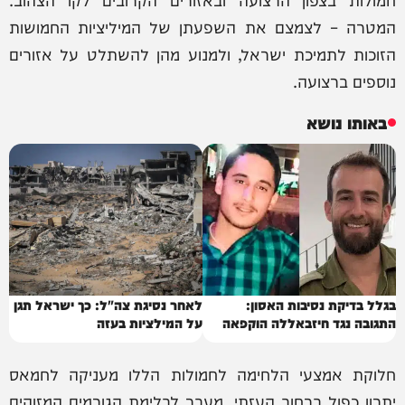
המטרה – לצמצם את השפעתן של המיליציות החמושות
הזוכות לתמיכת ישראל, ולמנוע מהן להשתלט על אזורים
נוספים ברצועה.
באותו נושא
בגלל בדיקת נסיבות האסון:
לאחר נסיגת צה"ל: כך ישראל תגן
התגובה נגד חיזבאללה הוקפאה
על המילציות בעזה
חלוקת אמצעי הלחימה לחמולות הללו מעניקה לחמאס
יתרון כפול ברחוב העזתי. מעבר לבלימת הגורמים המזוהים