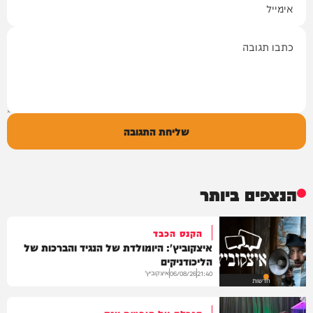
תגובה
שליחת התגובה
הנצפים ביותר
הקנס הכבד
איצקוביץ': היומולדת של הנגיד והברכות של
הליכודניקים
איצקוביץ'
06/08/26
21:40
חדשות
הגרלה על חופשת ענק