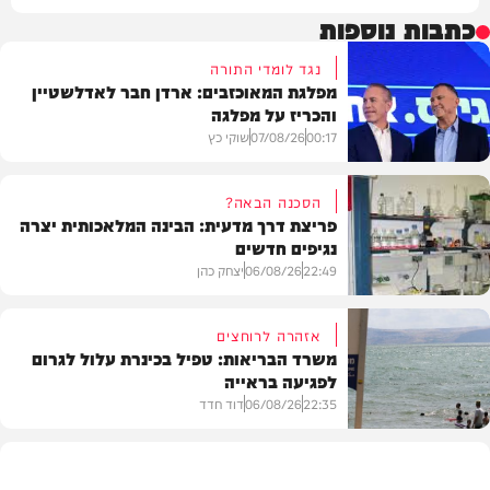
כתבות נוספות
נגד לומדי התורה
מפלגת המאוכזבים: ארדן חבר לאדלשטיין
והכריז על מפלגה
00:17
07/08/26
שוקי כץ
הסכנה הבאה?
פריצת דרך מדעית: הבינה המלאכותית יצרה
נגיפים חדשים
פוליטי
22:49
06/08/26
יצחק כהן
אזהרה לרוחצים
משרד הבריאות: טפיל בכינרת עלול לגרום
לפגיעה בראייה
בריאות
22:35
06/08/26
דוד חדד