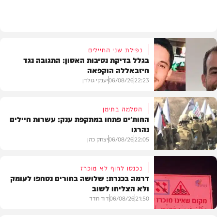
בארץ
נפילת שני החיילים
בגלל בדיקת נסיבות האסון: התגובה נגד
חיזבאללה הוקפאה
22:23
06/08/26
יענקי גולדן
הסלמה בתימן
החות'ים פתחו במתקפת ענק: עשרות חיילים
נהרגו
צבא וביטחון
22:05
06/08/26
יצחק כהן
נכנסו לחוף לא מוכרז
דרמה בכנרת: שלושה בחורים נסחפו לעומק
ולא הצליחו לשוב
בעולם
21:50
06/08/26
דוד חדד