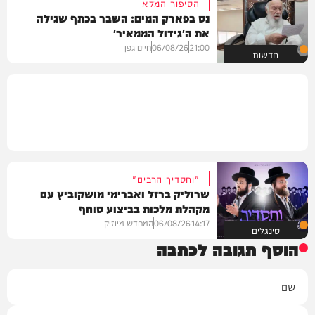
הסיפור המלא
נס בפארק המים: השבר בכתף שגילה
את ה'גידול הממאיר'
21:00
06/08/26
חיים גפן
חדשות
"וחסדיך הרבים"
שרוליק ברזל ואברימי מושקוביץ עם
מקהלת מלכות בביצוע סוחף
14:17
06/08/26
המחדש מיוזיק
סינגלים
הוסף תגובה לכתבה
שם
אימייל