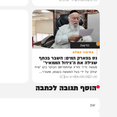
חרדים
במעונו של הגרי"מ שכטר
גדולי רבני ברסלב בכינוס הוקרה
לראשי ממשל אוקראינה
במעונו של פאר הדור וזקן חסידי ברסלב
הגה"צ רבי יעקב מאיר שכטער שליט"א,
ובהשתתפות...
12:33
07/08/26
דודי סגל
0
חדשות
הסיפור המלא
נס בפארק המים: השבר בכתף
שגילה את ה'גידול הממאיר'
מעשה נדיר וחריג שהתפרסם הבוקר בקו 'שיח