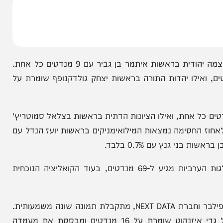
בהמשך הרשימה מופיעות ש"ס בראשות אריה דרעי ועוצמה יהודית בראשות איתמר בן גביר עם 9 מנדטים כל אחת.
אביגדור ליברמן מקבלת 8 מנדטים, ואילו יהדות התורה בראשות יצחק גולדקנופף שומרת על
אות חד"ש-תע"ל ורע"ם עם 5 מנדטים כל אחת, ואילו הציונות הדתית בראשות בצלאל סמוטריץ'
ז החסימה נמצאות המילואימניקים בראשות יועז הנדל עם
לפי אותו סקר, גוש מפלגות האופוזיציה יחד עם המפלגות הערביות מגיע ל-69 מנדטים, בעוד הקואליציה הנוכחית