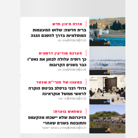
22:32
בהמשך להחייאה שבוצעה בבני ברק: הציבור
מתבקש להתפלל עבור הפעוט צבי בן שיינא
לרפואה שלמה
מזרח תיכון חדש
ברית חדשה: שלוש המעצמות
21:32
המוסלמיות בדרך להסכם הגנה
בין הזמנים: שלושה בחורי ישיבות חולצו
13:02
07/08/26
יצחק כהן
בעולם
מהכינרת לאחר שנסחפו לעומק האגם, בחוף
בלתי מוכרז כשהם על גבי אביזר ציפה.
הערכת מודיעין דרמטית
כך רוסיה עלולה לבחון את נאט"ו
כבר בשנים הקרובות
12:39
07/08/26
יצחק כהן
בעולם
21:31
בני ברק: חובשים ופראמדיקים של ארגון הצלה
במעונו של הגרי"מ שכטר
מבצעים פעולות החייאה על תינוק כבן שנה וחצי
גדולי רבני ברסלב בכינוס הוקרה
לאחר שנחנק משקית.
לראשי ממשל אוקראינה
12:33
07/08/26
דודי סגל
חרדים
כשהאש בוערת!
19:03