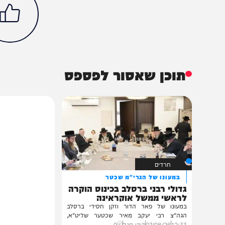
חדשות
פוליטי
בחירות 2026
בנימין נתניהו
גדי אייזנקוט
נפתלי בנט
סקרים
הכתבה עניינה א
85%
תוכן שאסור לפספס