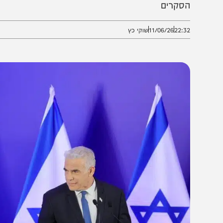
ופשית של מפלגת "ביחד" • בני גנץ וכחול לבן ממשיכים
סקרים
22:3
11/06/26
שוקי כץ