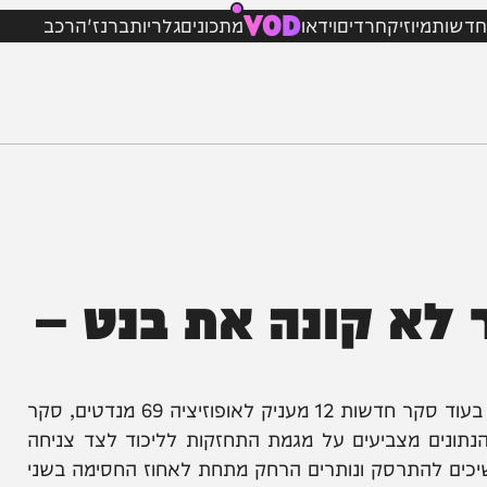
VOD
מיוזיק
חרדים
וידאו
מתכונים
גלריות
ברנז'ה
רכב
א קונה את בנט –
הסקרים הערב מציגים תמונת מצב הפוכה ומבלבלת: בעוד סקר חדשות 12 מעניק לאופוזיציה 69 מנדטים, סקר
יציב של 63 מנדטים • הנתונים מצביעים על מגמת התחזקות לליכוד לצד צניחה