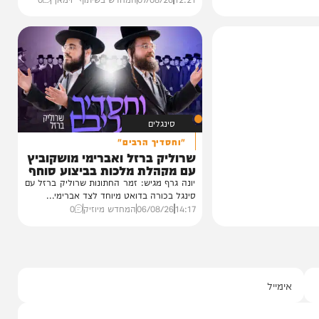
וידאו
כשהאש בוערת!
הזיכרונות שלא יישכחו מהקעמפ
והתובנות בשנים שאחרי
במשך שנים הוא היה מלא בגעגוע לקעמפ שבו
השתתף במשך שנים. הוא זכר איפה...
12:21
07/08/26
המחדש בשיתוף "וימאן"
0
סינגלים
"וחסדיך הרבים"
שרוליק ברזל ואברימי מושקוביץ
עם מקהלת מלכות בביצוע סוחף
יונה גרף מגיש: זמר החתונות שרוליק ברזל עם