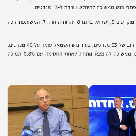
מנגד, בסקר שפורסם בחדשות 14 ונערך על ידי שלמה פילבר וחברת NEXT DATA, מתקבלת תמונה שונה משמעותית.
הליכוד מזנקת ל-33 מנדטים, בעוד מפלגת "ישר" של גדי איזנקוט שומרת על 16 מנדטים ומבססת את מעמדה
כה להיחלש ויורדת ל-13 מנדטים.
בסקר זה ש"ס מקבלת 10 מנדטים, עוצמה יהודית 8, הדמוקרטים 9, ישראל ביתנו 8 ויהדות התורה 7. המשותפת זוכה
בחלוקת הגושים לפי סקר חדשות 14, גוש הימין שומר על רוב של 63 מנדטים, בעוד גוש השמאל עומד על 46 מנדטים.
המפלגות הערביות מגיעות יחד ל-11 מנדטים, וכחול לבן ממשיכה להימצא מתחת לאחוז החסימה עם 0.8% תמיכה