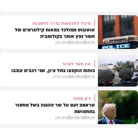
סיכול התנקשות בדרך להשבעה
אוטובוס ממולכד במאות קילוגרמים של
חומר נפץ אותר בקולומביה
09:35
06/08/26
יצחק כהן
אין חשד לטרור
כוחות הוקפצו בתל ציון, שני רכבים עוכבו
חדשות
09:12
06/08/26
יענקי גולדן
דיון מתוח
טראמפ זעם על שר ההגנה בשל מחסור
בתחמושת
חדשות
08:49
06/08/26
יצחק כהן