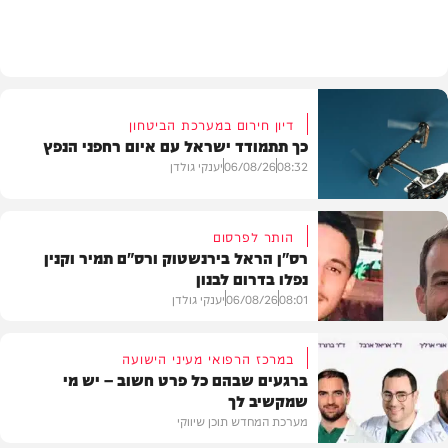
חדשות
דיון חירום במערכת הביטחון
כך תתמודד ישראל עם איום רחפני הנפץ
08:32
06/08/26
יענקי גולדן
הותר לפרסום
רס"ן הראל בירנשטוק ורס"ם תמיר וקנין
נפלו בדרום לבנון
חדשות
08:01
06/08/26
יענקי גולדן
במרכז הרפואי מעיני הישועה
ברגעים שבהם כל פרט חשוב – יש מי
שמקשיב לך
חדשות
מערכת המחדש תוכן שיווקי