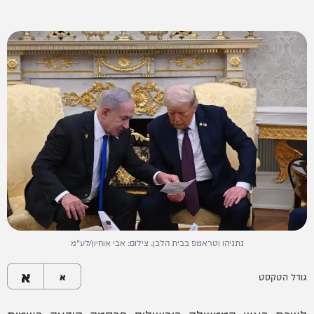
נתניהו וטראמפ בבית הלבן. צילום: אבי אוחיון/לע"מ
א
גודל הטקסט
א