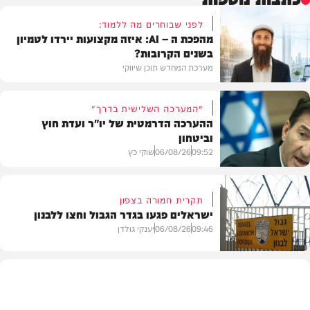
לפני שבוחרים מה ללמוד:
מהפכת ה – AI: איזה מקצועות יירדו לטמיון
בשנים הקרובות?
מערכת המחדש תוכן שיווקי
"המערכה השלישית בדרך"
ההערכה הדרמטית של יו"ר ועדת חוץ
וביטחון
תוכן שיווקי
09:52
06/08/26
שוקי כץ
תקרית חמורה בצפון
ישראלים פגעו בגדר הגבול וחצו ללבנון
חדשות
09:46
06/08/26
יענקי גולדן
חדשות