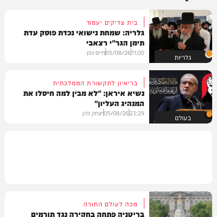
בית צדיקים יעמוד
גלריה: שמחת נישואי נכדת פוסק עדת
תימן הגר"י רצאבי
11:00
05/08/26
חיים גפן
גלריות
בריאיון לתקשורת הממלכתית
נשיא איראן: "לא מבין למה חיסלו את
המנהיג העליון"
23:29
05/08/26
יצחק כהן
בעולם
מכה לעולם התורה
בריטניה פתחה בחקירה נגד תורמים