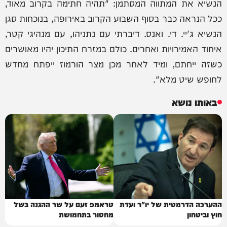
הנשיא את המתווה המסתמן: "תהיה חתימה בקרוב מאוד,
ככל הנראה כבר בסוף השבוע הקרוב באירופה, בנוכחות סגן
הנשיא ג'יי. די. ואנס. דיברתי עם נתניהו, עם מנהיגי קטר,
איחוד האמירויות ואחרים. כולם במזרח התיכון יהיו מאושרים
כשזה ייחתם, ומיד לאחר מכן מצר הורמוז ייפתח מחדש
לחופש שיט מלא".
באותו נושא
ההערכה הדרמטית של יו"ר ועדת
טראמפ זעם על שר ההגנה בשל
חוץ וביטחון
מחסור בתחמושת