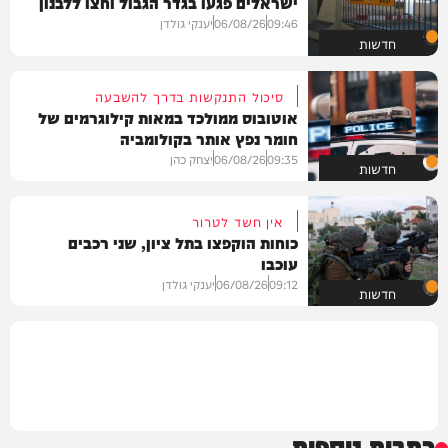
ישראלים פגעו בגדר הגבול וחצו ללבנון
09:46
06/08/26
יענקי גולדן
חדשות
סיכול התנקשות בדרך להשבעה
אוטובוס ממולכד במאות קילוגרמים של
חומר נפץ אותר בקולומביה
09:35
06/08/26
יצחק כהן
חדשות
אין חשד לטרור
כוחות הוקפצו בתל ציון, שני רכבים
עוכבו
09:12
06/08/26
יענקי גולדן
חדשות
כתבות נוספות