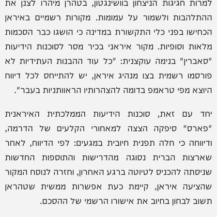
למרות חגיגות הניצחון בוושינגטון, בטהרן מיהרו לצנן את
ההתלהבות ולשמור על עמומות. מקורות רשמיים באיראן
הכחישו בפני כלי התקשורת במדינה כי הושגו כבר הסכמות
מלאות וסופיות. מקור איראני בכיר מסר לסוכנות הידיעות
"סאברין" בנימה עוקצנית: "כל עוד ההבנות העתידיות לא
פורסמו רשמית בצו מנהיג איראן, יש להתייחס לכל דיווח
היוצא מפי טראמפ בדומה להצהרותיו הראוותניות בעבר".
יחד עם זאת, סוכנות הידיעות הממלכתית האיראנית
"פארס" סיפקה הצצה למאחורי הקלעים של הדרמה,
ודיווחה כי חלה תפנית חיובית במגעים: לפי הדיווח, לאחר
שארצות הברית נסוגה מהדרישות והתוספות החדשות
שניסתה להכניס לטיוטה ברגע האחרון, וחזרה לנוסח המקור
שהציעה איראן, קיימת כעת אפשרות ממשית שטהראן
תשוב לבחון בחיוב את אישורו הרשמי של ההסכם.