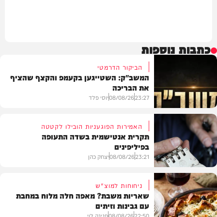
כתבות נוספות
הביקור הדרמטי
המשב"ק: השטייגען בקעמפ והקצף שהציף
את הבריכה
23:27
08/08/26
יוסי פלד
האמירות הפוגעניות הובילו לקטטה
תקרית אנטישמית בשדה התעופה
בפיליפינים
המשב"ק
23:21
08/08/26
יצחק כהן
ניחוחות למוצ"ש
שאריות משבת? מאפה חלה מלוח במחבת
עם גבינות וזיתים
חדשות
22:50
08/08/26
פנינה לוי