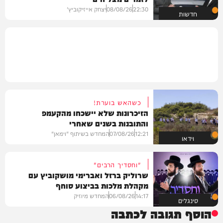
22:30
08/08/26
יצחק אייזיקוביץ'
חדשות
כשהאש בוערת!
הזיכרונות שלא יישכחו מהקעמפ
והתובנות בשנים שאחרי
12:21
07/08/26
המחדש בשיתוף "וימאן"
וידאו
"וחסדיך הרבים"
שרוליק ברזל ואברימי מושקוביץ עם
מקהלת מלכות בביצוע סוחף
14:17
06/08/26
המחדש מיוזיק
סינגלים
הוסף תגובה לכתבה