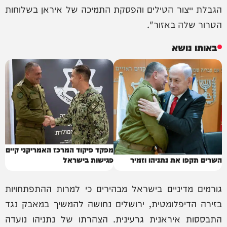
הגבלת ייצור הטילים והפסקת התמיכה של איראן בשלוחות
הטרור שלה באזור".
באותו נושא
מפקד פיקוד המרכז האמריקני קיים
השרים תקפו את נתניהו וזמיר
פגישות בישראל
גורמים מדיניים בישראל מבהירים כי למרות ההתפתחויות
בזירה הדיפלומטית, ירושלים נחושה להמשיך במאבק נגד
התבססות איראנית גרעינית. הצהרתו של נתניהו נועדה