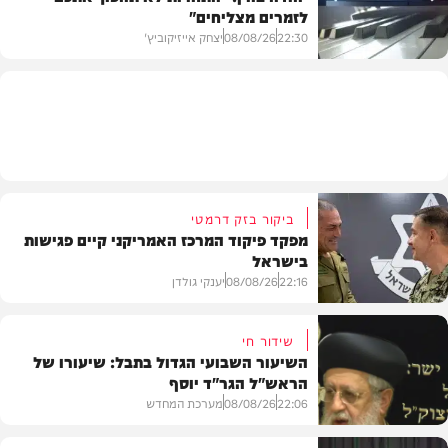
לזמרים מצליחים"
מדיני
22:30
08/08/26
יצחק אייזיקוביץ'
חדשות
ביקור בזק דרמטי
מפקד פיקוד המרכז האמריקני קיים פגישות
בישראל
22:16
08/08/26
יענקי גולדן
שידור חי
השיעור השבועי הגדול בתבל: שיעורו של
הראש"ל הגר"ד יוסף
חדשות
22:06
08/08/26
מערכת המחדש