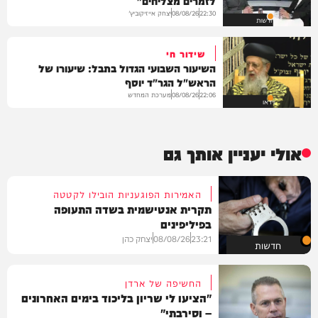
לזמרים מצליחים"
יצחק אייזיקוביץ'
08/08/26
22:30
חדשות
שידור חי
השיעור השבועי הגדול בתבל: שיעורו של
הראש"ל הגר"ד יוסף
מערכת המחדש
08/08/26
22:06
וידאו
אולי יעניין אותך גם
האמירות הפוגעניות הובילו לקטטה
תקרית אנטישמית בשדה התעופה
בפיליפינים
23:21
08/08/26
יצחק כהן
חדשות
החשיפה של ארדן
"הציעו לי שריון בליכוד בימים האחרונים
– וסירבתי"