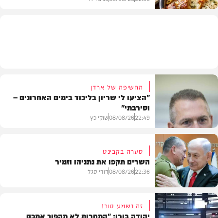
מתכונים
החשיפה של ארדן
"הציעו לי שריון בליכוד בימים האחרונים –
וסירבתי"
22:49
08/08/26
שוקי כץ
סערה בקבינט
השרים תקפו את נתניהו וזמיר
חדשות
22:36
08/08/26
דודי סגל
זה נשמע טוב!
יהודה בורן: "התחרות לא תהפוך אתכם