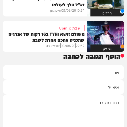
זצ"ל הלך לעולמו
10:54
09/08/26
חיים גפן
חרדים
שבת Upmix
משולם זושא וTYH ב16 דקות של אנרגיה
שתכניס אתכם אחרת לשבת
22:32
06/08/26
ישראל רוזן
מיוזיק
הוסף תגובה לכתבה
שם
אימייל
תגובה