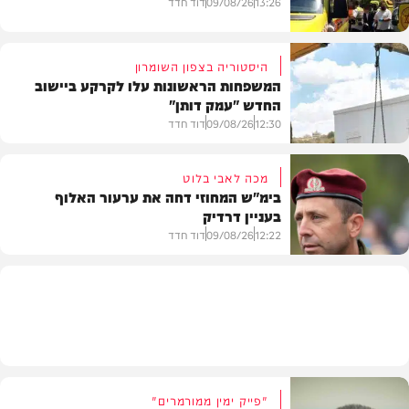
13:26
09/08/26
דוד חדד
היסטוריה בצפון השומרון
המשפחות הראשונות עלו לקרקע ביישוב
החדש "עמק דותן"
חדשות
12:30
09/08/26
דוד חדד
מכה לאבי בלוט
בימ"ש המחוזי דחה את ערעור האלוף
בעניין דרדיק
בארץ
12:22
09/08/26
דוד חדד
חדשות
"פייק ימין ממורמרים"