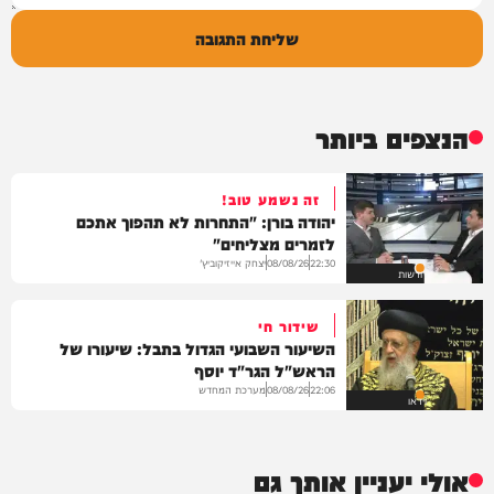
שליחת התגובה
הנצפים ביותר
זה נשמע טוב!
יהודה בורן: "התחרות לא תהפוך אתכם
לזמרים מצליחים"
יצחק אייזיקוביץ'
08/08/26
22:30
חדשות
שידור חי
השיעור השבועי הגדול בתבל: שיעורו של
הראש"ל הגר"ד יוסף
מערכת המחדש
08/08/26
22:06
וידאו
אולי יעניין אותך גם