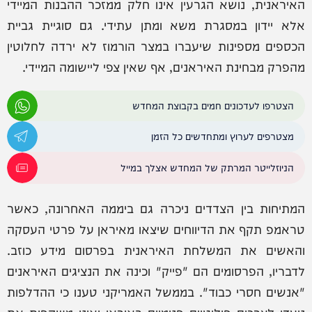
האיראנית, נושא הגרעין אינו חלק ממזכר ההבנות המיידי
אלא יידון במסגרת משא ומתן עתידי. גם סוגיית גביית
הכספים מספינות שיעברו במצר הורמוז לא ירדה לחלוטין
מהפרק מבחינת האיראנים, אף שאין צפי ליישומה המיידי.
הצטרפו לעדכונים חמים בקבוצת המחדש
מצטרפים לערוץ ומתחדשים כל הזמן
הניוזלייטר המרתק של המחדש אצלך במייל
המתיחות בין הצדדים ניכרה גם ביממה האחרונה, כאשר
טראמפ תקף את הדיווחים שיצאו מאיראן על פרטי העסקה
והאשים את המשלחת האיראנית בפרסום מידע כוזב.
לדבריו, הפרסומים הם "פייק" וכינה את הנציגים האיראנים
"אנשים חסרי כבוד". בממשל האמריקני טענו כי ההדלפות
נועדו לצרכים פוליטיים פנימיים באיראן ואינן משקפות את