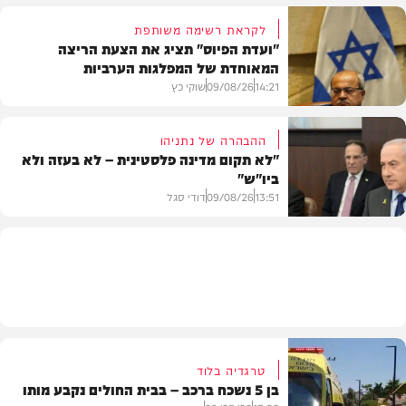
לקראת רשימה משותפת
"ועדת הפיוס" תציג את הצעת הריצה
המאוחדת של המפלגות הערביות
משטרה
14:21
09/08/26
שוקי כץ
ההבהרה של נתניהו
"לא תקום מדינה פלסטינית – לא בעזה ולא
ביו"ש"
פוליטי
13:51
09/08/26
דודי סגל
חדשות
טרגדיה בלוד
בן 5 נשכח ברכב – בבית החולים נקבע מותו