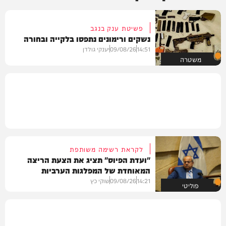
פשיטת ענק בנגב
נשקים ורימונים נתפסו בלקייה ובחורה
14:51
09/08/26
יענקי גולדן
משטרה
לקראת רשימה משותפת
"ועדת הפיוס" תציג את הצעת הריצה
המאוחדת של המפלגות הערביות
14:21
09/08/26
שוקי כץ
פוליטי