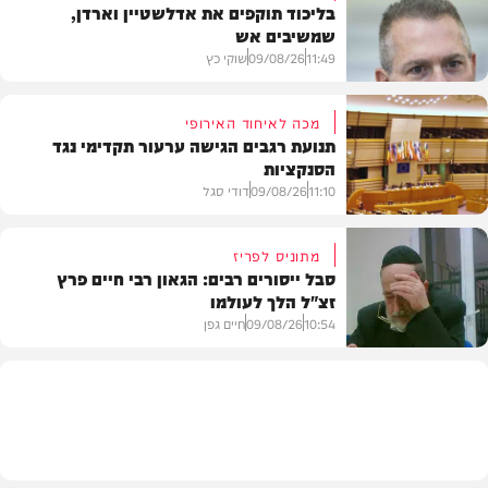
בליכוד תוקפים את אדלשטיין וארדן,
שמשיבים אש
11:49
09/08/26
שוקי כץ
מכה לאיחוד האירופי
תנועת רגבים הגישה ערעור תקדימי נגד
הסנקציות
חדשות
11:10
09/08/26
דודי סגל
מתוניס לפריז
סבל ייסורים רבים: הגאון רבי חיים פרץ
זצ"ל הלך לעולמו
חדשות
10:54
09/08/26
חיים גפן
חרדים