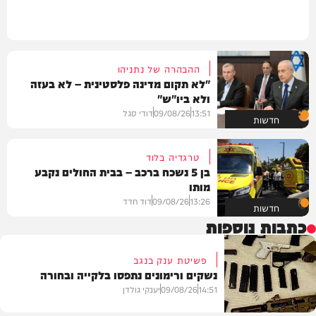
ההבהרה של נתניהו
"לא תקום מדינה פלסטינית – לא בעזה
ולא ביו"ש"
13:51
09/08/26
דודי סגל
חדשות
טרגדיה בלוד
בן 5 נשכח ברכב – בבית החולים נקבע
מותו
13:26
09/08/26
דוד חדד
חדשות
כתבות נוספות
פשיטת ענק בנגב
נשקים ורימונים נתפסו בלקייה ובחורה
14:51
09/08/26
יענקי גולדן