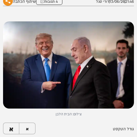
שיתוף הכתבה
21:46
13/06/26
דודי סגל
4 תגובות
צילום: הבית הלבן
א
גודל הטקסט
א