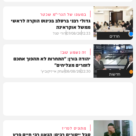
במעונו של הגרי"מ שכטר
גדולי רבני ברסלב בכינוס הוקרה לראשי
ממשל אוקראינה
12:33
07/08/26
דודי סגל
חרדים
זה נשמע טוב!
יהודה בורן: "התחרות לא תהפוך אתכם
לזמרים מצליחים"
22:30
08/08/26
יצחק אייזיקוביץ'
חדשות
מתוניס לפריז
סבל ייסורים רבים: הגאון רבי חיים פרץ