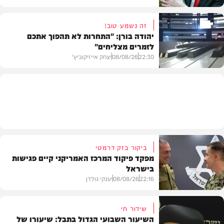
זה נשמע טוב!
יהודה בורן: "התחרות לא תהפוך אתכם
לזמרים מצליחים"
מדיני
22:30
08/08/26
יצחק אייזיקוביץ'
חדשות
ביקור בזק דרמטי
מפקד פיקוד המרכז האמריקני קיים פגישות
בישראל
22:16
08/08/26
יענקי גולדן
שידור חי
השיעור השבועי הגדול בתבל: שיעורו של