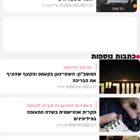
22:30
08/08/26
יצחק אייזיקוביץ'
חדשות
כתבות נוספות
הביקור הדרמטי
המשב"ק: השטייגען בקעמפ והקצף שהציף
את הבריכה
23:27
08/08/26
יוסי פלד
האמירות הפוגעניות הובילו לקטטה
תקרית אנטישמית בשדה התעופה
בפיליפינים
המשב"ק
23:21
08/08/26
יצחק כהן