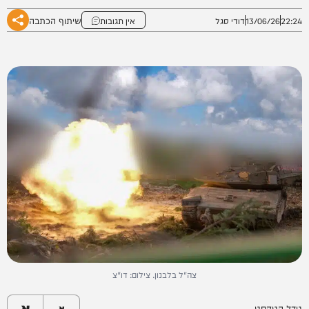
שיתוף הכתבה
22:24
13/06/26
דודי סגל
אין תגובות
צה"ל בלבנון. צילום: דו"צ
א
גודל הטקסט
א