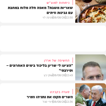
ניחוחות למוצ"ש
שאריות משבת? מאפה חלה מלוח במחבת
עם גבינות וזיתים
חדשות
22:50
08/08/26
פנינה לוי
מתכונים
החשיפה של ארדן
"הציעו לי שריון בליכוד בימים האחרונים –
וסירבתי"
22:49
08/08/26
שוקי כץ
סערה בקבינט
השרים תקפו את נתניהו וזמיר
חדשות
22:36
08/08/26
דודי סגל