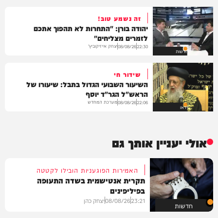
זה נשמע טוב!
יהודה בורן: "התחרות לא תהפוך אתכם
לזמרים מצליחים"
יצחק אייזיקוביץ'
08/08/26
22:30
חדשות
שידור חי
השיעור השבועי הגדול בתבל: שיעורו של
הראש"ל הגר"ד יוסף
מערכת המחדש
08/08/26
22:06
וידאו
אולי יעניין אותך גם
האמירות הפוגעניות הובילו לקטטה
תקרית אנטישמית בשדה התעופה
בפיליפינים
23:21
08/08/26
יצחק כהן
חדשות