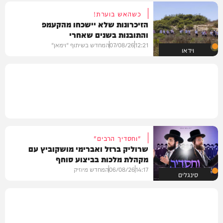
כשהאש בוערת!
הזיכרונות שלא יישכחו מהקעמפ
והתובנות בשנים שאחרי
12:21
07/08/26
המחדש בשיתוף "וימאן"
וידאו
"וחסדיך הרבים"
שרוליק ברזל ואברימי מושקוביץ עם
מקהלת מלכות בביצוע סוחף
14:17
06/08/26
המחדש מיוזיק
סינגלים