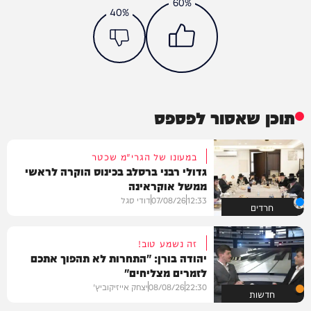
60%
40%
תוכן שאסור לפספס
במעונו של הגרי"מ שכטר
גדולי רבני ברסלב בכינוס הוקרה לראשי
ממשל אוקראינה
12:33
07/08/26
דודי סגל
חרדים
זה נשמע טוב!
יהודה בורן: "התחרות לא תהפוך אתכם
לזמרים מצליחים"
22:30
08/08/26
יצחק אייזיקוביץ'
חדשות