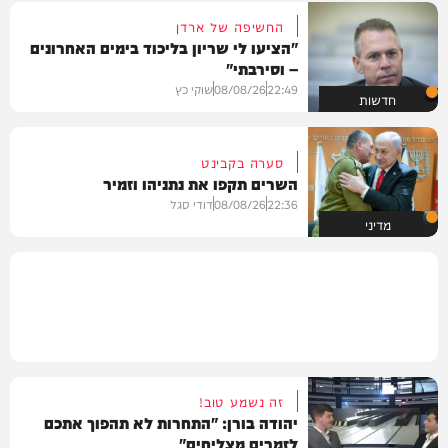
החשיפה של ארדן
"הציעו לי שריון בליכוד בימים האחרונים
– וסירבתי"
22:49
08/08/26
שוקי כץ
חדשות
סערה בקבינט
השרים תקפו את נתניהו וזמיר
22:36
08/08/26
דודי סגל
מדיני
זה נשמע טוב!
יהודה בורן: "התחרות לא תהפוך אתכם
לזמרים מצליחים"