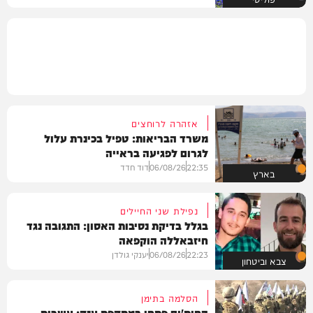
אזהרה לרוחצים
משרד הבריאות: טפיל בכינרת עלול
לגרום לפגיעה בראייה
22:35
06/08/26
דוד חדד
בארץ
נפילת שני החיילים
בגלל בדיקת נסיבות האסון: התגובה נגד
חיזבאללה הוקפאה
22:23
06/08/26
יענקי גולדן
צבא וביטחון
הסלמה בתימן
החות'ים פתחו במתקפת ענק: עשרות