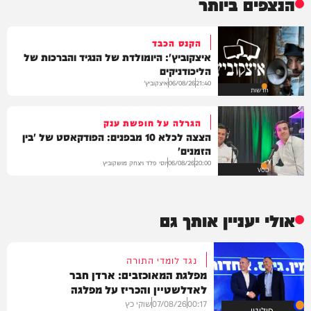
הנצפים ביותר
הקנס הכבד
איצקוביץ': היומולדת של הנגיד והברכות של
הליכודניקים
איצקוביץ'
06/08/26
21:40
חדשות
הגרלה על חופשת ענק
הצצה לכלא 10 מבפנים: הפודקאסט של 'בין
הזמנים'
יוסי פלד ויצחק מושקוביץ
06/08/26
20:00
VOD
אולי יעניין אותך גם
נגד לומדי התורה
מפלגת המאוכזבים: ארדן חבר
לאדלשטיין והכריז על מפלגה
00:17
07/08/26
שוקי כץ
פוליטי