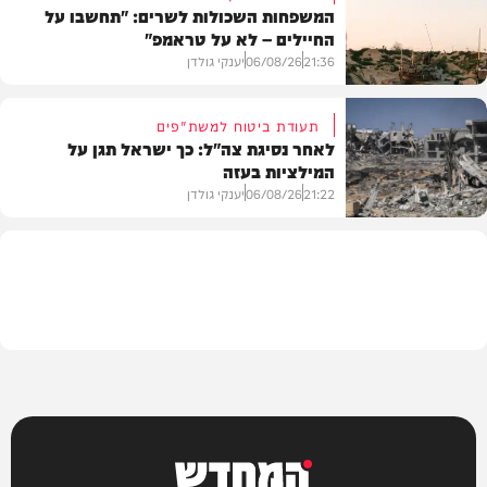
המשפחות השכולות לשרים: "תחשבו על
החיילים – לא על טראמפ"
חדשות
21:36
06/08/26
יענקי גולדן
תעודת ביטוח למשת"פים
לאחר נסיגת צה"ל: כך ישראל תגן על
המילציות בעזה
צבא וביטחון
21:22
06/08/26
יענקי גולדן
צבא וביטחון
המחדש