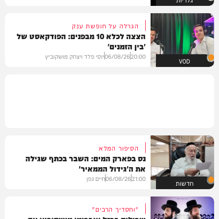
הגרלה על חופשת ענק
הצצה לכלא 10 מבפנים: הפודקאסט של
'בין הזמנים'
20:00
06/08/26
יוסי פלד ויצחק מושקוביץ
VOD
הסיפור המלא
נס בפארק המים: השבר בכתף שגילה
את ה'גידול הממאיר'
21:00
06/08/26
חיים גפן
חדשות
"וחסדיך הרבים"
שרוליק ברזל ואברימי מושקוביץ עם