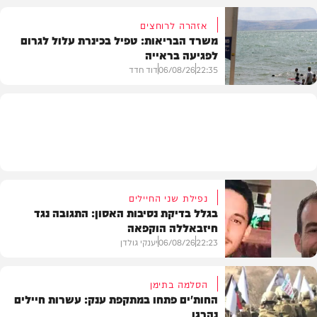
אזהרה לרוחצים
משרד הבריאות: טפיל בכינרת עלול לגרום
לפגיעה בראייה
בריאות
22:35
06/08/26
דוד חדד
בארץ
נפילת שני החיילים
בגלל בדיקת נסיבות האסון: התגובה נגד
חיזבאללה הוקפאה
22:23
06/08/26
יענקי גולדן
הסלמה בתימן
החות'ים פתחו במתקפת ענק: עשרות חיילים
נהרגו
צבא וביטחון