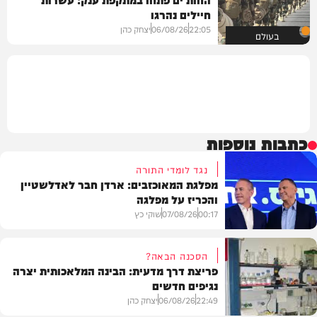
חיילים נהרגו
22:05
06/08/26
יצחק כהן
בעולם
כתבות נוספות
נגד לומדי התורה
מפלגת המאוכזבים: ארדן חבר לאדלשטיין
והכריז על מפלגה
00:17
07/08/26
שוקי כץ
הסכנה הבאה?
פריצת דרך מדעית: הבינה המלאכותית יצרה
נגיפים חדשים
פוליטי
22:49
06/08/26
יצחק כהן