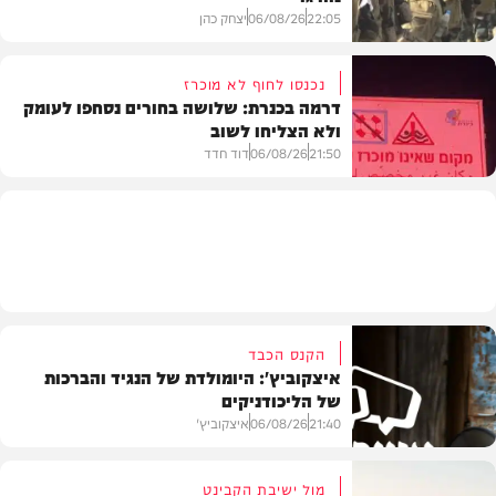
22:05
06/08/26
יצחק כהן
נכנסו לחוף לא מוכרז
דרמה בכנרת: שלושה בחורים נסחפו לעומק
ולא הצליחו לשוב
בעולם
21:50
06/08/26
דוד חדד
בארץ
הקנס הכבד
איצקוביץ': היומולדת של הנגיד והברכות
של הליכודניקים
21:40
06/08/26
איצקוביץ'
מול ישיבת הקבינט